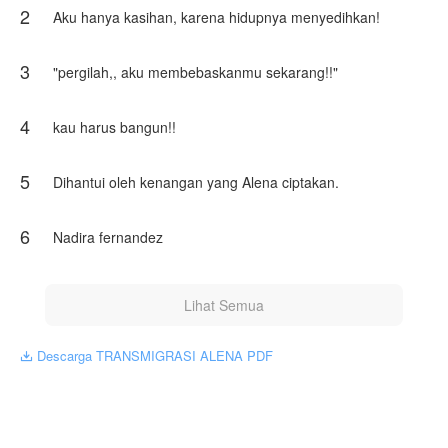
2
Aku hanya kasihan, karena hidupnya menyedihkan!
sore itu di tengah hujan deras Alena terlibat
kecelakaan maut hingga gadis itu di larikan ke
3
"pergilah,, aku membebaskanmu sekarang!!"
rumah sakit.
ajaibnya, setelah satu Minggu di rawat, Alena
4
kau harus bangun!!
kembali tersadar, tapi yang membingungkan Alena
tersadar di raga orang asing bernama Nadira
Fernandez, seorang gadis yang di kucilkan oleh
5
Dihantui oleh kenangan yang Alena ciptakan.
keluarganya sendiri.
Karya ini diterbitkan atas izin NovelToon
6
Nadira fernandez
HaluBerkarya, isi konten hanyalah pandangan
pribadi pembuatnya, tidak mewakili NovelToon
sendiri
Lihat Semua
Descarga TRANSMIGRASI ALENA PDF
