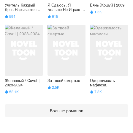
Учитель Каждый
Я Сдаюсь, Я
Бянь Жошуй | 2009
День Нарывается На
Больше Не Играю |
1.5K

Смерть | 2017
2017
594
615


Желанный / Covet |
За твоей смертью
Одержимость
2023-2024
мафиози.
2.5K

52.1K
7.3K


Больше романов