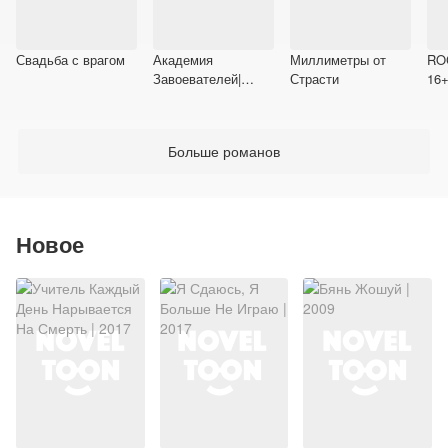
Свадьба с врагом
Академия
Миллиметры от
RO
Завоевателей|
Страсти
16
Алиса Тумба 16+
Больше романов
Новое