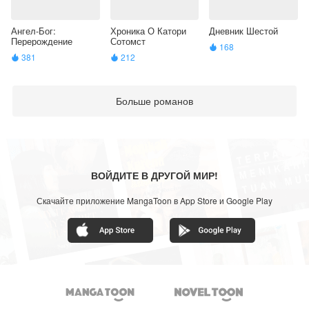
Ангел-Бог:
Хроника О Катори
Дневник Шестой
Перерождение
Сотомст
168

381
212


Больше романов
ВОЙДИТЕ В ДРУГОЙ МИР!
Скачайте приложение MangaToon в App Store и Google Play

