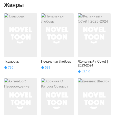
Жанры
Тхаморак
Печальная Любовь
Желанный / Covet |
2023-2024
730
599


52.1K
