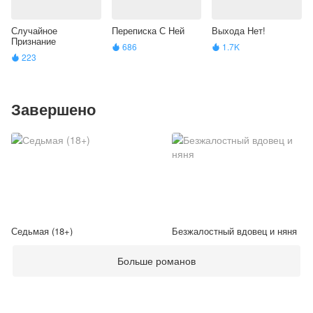
Случайное
Переписка С Ней
Выхода Нет!
Признание
686
1.7K


223

Завершено
Седьмая (18+)
Безжалостный вдовец и няня
Больше романов