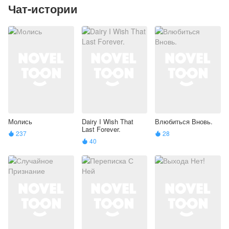
Чат-истории
Молись
Dairy I Wish That
Влюбиться Вновь.
Last Forever.
237
28


40
