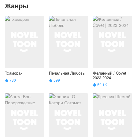
Жанры
Тхаморак
Печальная Любовь
Желанный / Covet |
2023-2024
730
599


52.1K
