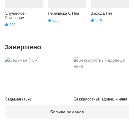
Случайное
Переписка С Ней
Выхода Нет!
Признание
686
1.7K


223

Завершено
Седьмая (18+)
Безжалостный вдовец и няня
Больше романов