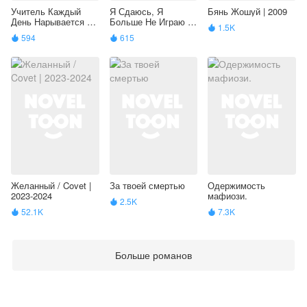
Учитель Каждый
Я Сдаюсь, Я
Бянь Жошуй | 2009
День Нарывается На
Больше Не Играю |
1.5K

Смерть | 2017
2017
594
615


Желанный / Covet |
За твоей смертью
Одержимость
2023-2024
мафиози.
2.5K

52.1K
7.3K


Больше романов