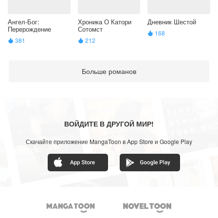
Ангел-Бог:
Хроника О Катори
Дневник Шестой
Перерождение
Сотомст
168

381
212


Больше романов
ВОЙДИТЕ В ДРУГОЙ МИР!
Скачайте приложение MangaToon в App Store и Google Play

