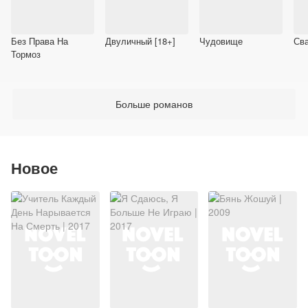
Без Права На
Двуличный [18+]
Чудовище
Сва
Тормоз
Больше романов
Новое