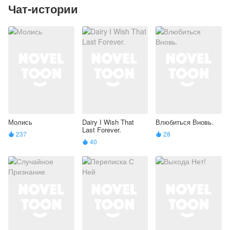
Чат-истории
Молись
Dairy I Wish That
Влюбиться Вновь.
Last Forever.
237
28


40
