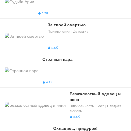
5.7K

За твоей смертью
Приключения | Детектив
2.5K

Странная пара
4.9K

Безжалостный вдовец и 
няня
Влюблённость | Босс | Сладкая
любовь
5.5K

Охладись, придурок!