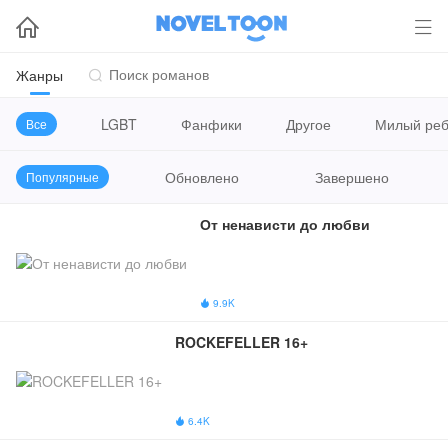


Жанры

LGBT
Фанфики
Другое
Милый реб
Все
Обновлено
Завершено
Популярные
От ненависти до любви
9.9K

ROCKEFELLER 16+
6.4K
