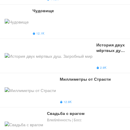
Чудовище
12.1K

История двух 
мёртвых душ. 
Загробный 
мир
2.9K

Миллиметры от Страсти
12.9K

Свадьба с врагом
Влюблённость | Босс