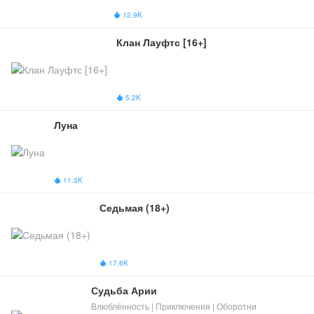
12.9K

Клан Лауфтс [16+]
5.2K

Луна
11.3K

Седьмая (18+)
17.6K

Судьба Арии
Влюблённость | Приключения | Оборотни