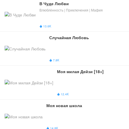
В Чуде Любви
Влюблённость | Приключения | Мафия
13.6K

Случайная Любовь
7.8K

Моя милая Дейзи [18+]
12.4K

Моя новая школа
14.8K
