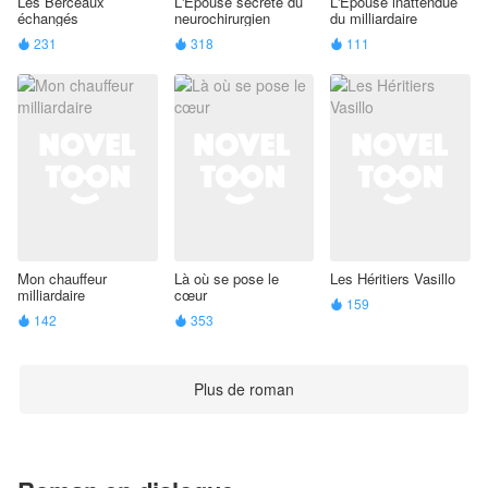
Les Berceaux
L'Épouse secrète du
L'Épouse inattendue
échangés
neurochirurgien
du milliardaire
231
318
111



Mon chauffeur
Là où se pose le
Les Héritiers Vasillo
milliardaire
cœur
159

142
353


Plus de roman