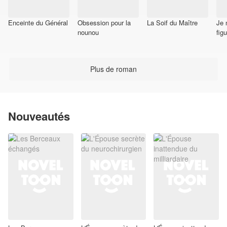
Enceinte du Général
Obsession pour la
La Soif du Maître
Je 
nounou
fig
(Om
Plus de roman
Nouveautés