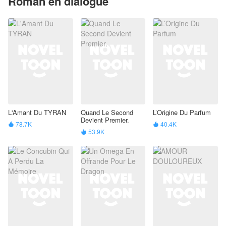
Roman en dialogue
L'Amant Du TYRAN
Quand Le Second
L’Origine Du Parfum
Devient Premier.
78.7K
40.4K


53.9K
