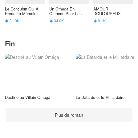
Le Concubin Qui A
Un Omega En
AMOUR
Perdu La Mémoire
Offrande Pour Le
DOULOUREUX
Dragon
31.0K
34.0K
9.1K



Fin
Destiné au Villain Oméga
La Bâtarde et le Milliardaire
Plus de roman