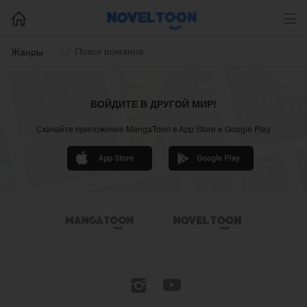


Жанры

ВОЙДИТЕ В ДРУГОЙ МИР!
Скачайте приложение MangaToon в App Store и Google Play



