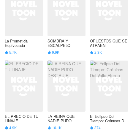
sangre corría por las venas de dos pequeños
inocentes. Sin embargo, al caer rendido ante el
misterio y la belleza de Ania, descubrirá una
verdad tan impactante que sacudirá los cimientos
de su vida.
La Prometida
SOMBRA Y
OPUESTOS QUE SE
Equivocada
ESCALPELO
ATRAEN
5.7K
9.9K
2.3K



EL PRECIO DE TU
LA REINA QUE
El Eclipse Del
LINAJE
NADIE PUDO
Tiempo: Crónicas Del
DESTRUIR
Valle Eterno
4.9K
16.1K
374


