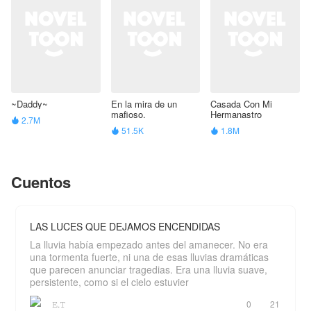
~Daddy~
En la mira de un
Casada Con Mi
mafioso.
Hermanastro
2.7M

51.5K
1.8M


Cuentos
LAS LUCES QUE DEJAMOS ENCENDIDAS
La lluvia había empezado antes del amanecer. No era
una tormenta fuerte, ni una de esas lluvias dramáticas
que parecen anunciar tragedias. Era una lluvia suave,
persistente, como si el cielo estuvier
𝙴.𝚃
0
21