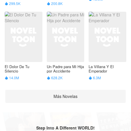
Búlgara
299.5K
200.8K


El Dolor De Tu
Un Padre para Mi Hija
La Villana Y El
Silencio
por Accidente
Emperador
14.0M
628.2K
6.3M



Más Novelas
Step Into A Different WORLD!