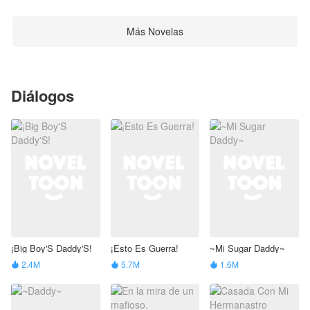
Más Novelas
Diálogos
¡Big Boy'S Daddy'S!
¡Esto Es Guerra!
~Mi Sugar Daddy~
2.4M
5.7M
1.6M


