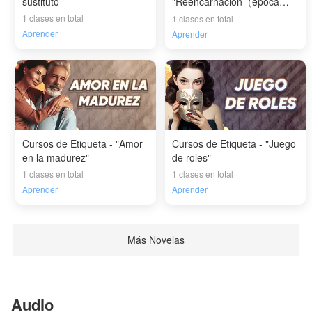
sustituto
"Reencarnación（época
moderna）"
1 clases en total
1 clases en total
Aprender
Aprender
Cursos de Etiqueta - "Amor
Cursos de Etiqueta - "Juego
en la madurez"
de roles"
1 clases en total
1 clases en total
Aprender
Aprender
Más Novelas
Audio