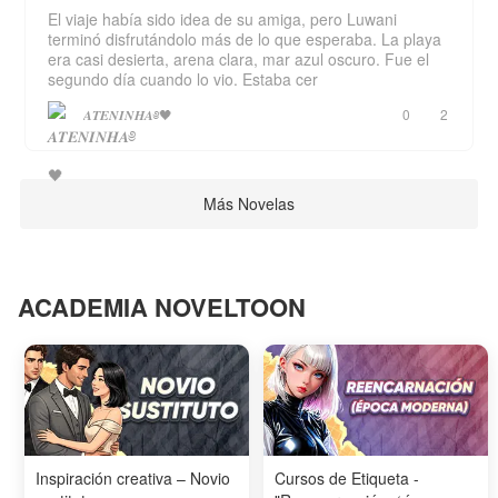
El viaje había sido idea de su amiga, pero Luwani
terminó disfrutándolo más de lo que esperaba. La playa
era casi desierta, arena clara, mar azul oscuro. Fue el
segundo día cuando lo vio. Estaba cer
𝑨𝑻𝑬𝑵𝑰𝑵𝑯𝑨༅🖤
0
2
Más Novelas
ACADEMIA NOVELTOON
Inspiración creativa – Novio
Cursos de Etiqueta -