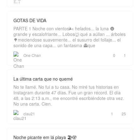
GOTAS DE VIDA
PARTE 1 Noche con vientos🌬️ helados... la luna 🌚
grande y escalofriante... Lobos🐺 qué a aúllan ... árboles
🌳meciendose suavemente... el susurro del follaje... el
sonido de una capa... un fantasma 👻que
One Chan
0
1
La última carta que no quemé
No te llamé. No fui a tu casa. No miré tus historias en
Instagram durante 47 días. Fue un gran récord. El día
48, a las 2:13 a.m., me encontré escribiéndote otra vez.
No una carta. Cien.
clau21
1
25
Noche picante em lá playa 🏖️🫣