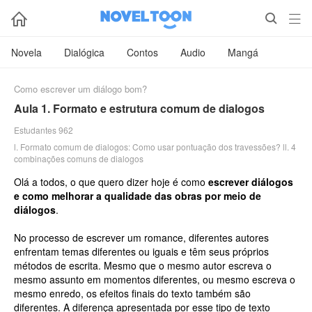



Novela
Dialógica
Contos
Audio
Mangá
Como escrever um diálogo bom?
Aula 1. Formato e estrutura comum de dialogos
Estudantes 962
l. Formato comum de dialogos: Como usar pontuação dos travessões? ll. 4
combinações comuns de dialogos
Olá a todos, o que quero dizer hoje é como
escrever diálogos
e como melhorar a qualidade das obras por meio de
diálogos
.
No processo de escrever um romance, diferentes autores
enfrentam temas diferentes ou iguais e têm seus próprios
métodos de escrita. Mesmo que o mesmo autor escreva o
mesmo assunto em momentos diferentes, ou mesmo escreva o
mesmo enredo, os efeitos finais do texto também são
diferentes. A diferença apresentada por esse tipo de texto