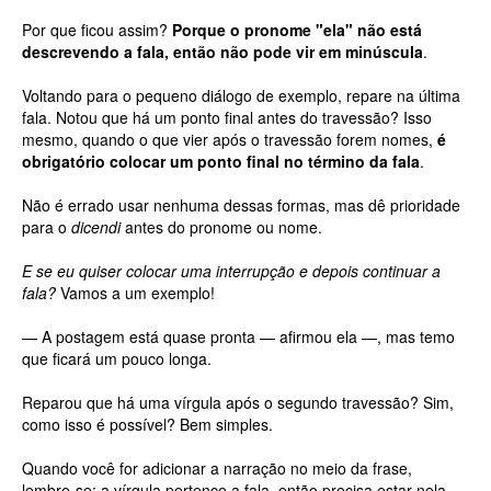
Por que ficou assim?
Porque o pronome "ela" não está
descrevendo a fala, então não pode vir em minúscula
.
Voltando para o pequeno diálogo de exemplo, repare na última
fala. Notou que há um ponto final antes do travessão? Isso
mesmo, quando o que vier após o travessão forem nomes,
é
obrigatório colocar um ponto final no término da fala
.
Não é errado usar nenhuma dessas formas, mas dê prioridade
para o
dicendi
antes do pronome ou nome.
E se eu quiser colocar uma interrupção e depois continuar a
fala?
Vamos a um exemplo!
— A postagem está quase pronta — afirmou ela —, mas temo
que ficará um pouco longa.
Reparou que há uma vírgula após o segundo travessão? Sim,
como isso é possível? Bem simples.
Quando você for adicionar a narração no meio da frase,
lembre-se: a vírgula pertence a fala, então precisa estar nela.