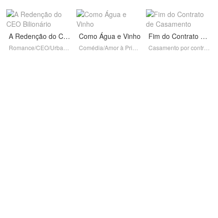
A Redenção do CEO Bilionário
Como Água e Vinho
Fim do Contrato de Casamento
Romance/CEO/Urbano/Completo
Comédia/Amor à Primeira Vista/Doce amor/Mulher Forte/Completo
Casamento por contrato/Marido arrependido/Mulher Forte/Completo