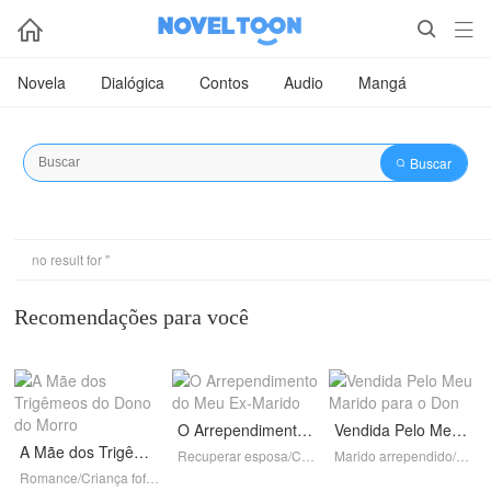



Novela
Dialógica
Contos
Audio
Mangá
Buscar

no result for ''
Recomendações para você
O Arrependimento do Meu Ex-Marido
Vendida Pelo Meu Marido para o Don
A Mãe dos Trigêmeos do Dono do Morro
Recuperar esposa/Conflito conjugal/Romance/Redenção/Completo
Marido arrependido/Mafioso/Contradições Éticas/Completo
Romance/Criança fofa/Dono de Morro/Completo