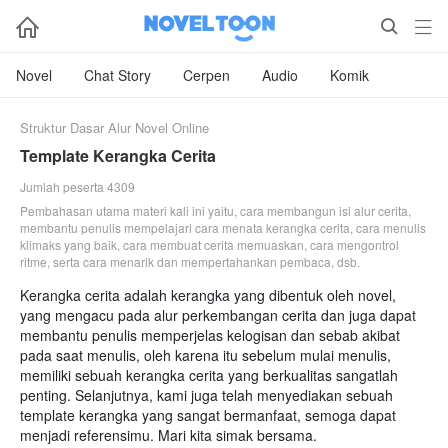



Novel
Chat Story
Cerpen
Audio
Komik
Struktur Dasar Alur Novel Online
Template Kerangka Cerita
Jumlah peserta 4309
Pembahasan utama materi kali ini yaitu, cara membangun isi alur cerita,
membantu penulis mempelajari cara menata kerangka cerita, cara menulis
klimaks yang baik, cara membuat cerita memuaskan, cara mengontrol
ritme, serta cara menarik dan mempertahankan pembaca, dsb.
Kerangka cerita adalah kerangka yang dibentuk oleh novel,
yang mengacu pada alur perkembangan cerita dan juga dapat
membantu penulis memperjelas kelogisan dan sebab akibat
pada saat menulis, oleh karena itu sebelum mulai menulis,
memiliki sebuah kerangka cerita yang berkualitas sangatlah
penting. Selanjutnya, kami juga telah menyediakan sebuah
template kerangka yang sangat bermanfaat, semoga dapat
menjadi referensimu. Mari kita simak bersama.