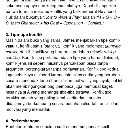
kekerasan upaya dan keteguhan niatnya. Dapat disimpulkan
bahwa formula meramu konflik yang baik menurut Raymond
Hull dalam bukunya
“How to Write a Play”
adalah
"M + G + O =
C. Main Character + his Goal + Opposition = Conflict."
3. Tipe-tipe konflik
Masih dalam buku yang sama, James menjabarkan tipe konflik
yaitu 1. konflik statis (
static)
, 2. konflik yang melompat (
jumping
conlict
) dan 3. konflik yang bergerak perlahan (
slowly raising
conflict
). Konflik tipe pertama adalah tipe yang harus dihindari,
konflik jenis ini seperti misalnya percakapan biasa tanpa
argument, pertengkaran tanpa perlawanan. Konflik tipe kedua
juga sebaiknya dihindari karena intensitas cerita yang berubah
secara mendadak tanpa transisi dan motivasi yang layak, hal ini
akan membingungkan bagi pembaca juga membuat kaget,
misalnya si A yang menangis tiba-tiba tertawa. Konflik tipe
terakhir adalah yang paling ideal, cerita dan karakter
didalamnya berkembang secara perlahan disertai transisi dan
motivasi yang memadai.
4. Perkembangan
Runtutan-runtutan sebelum cerita menemui puncak kecil