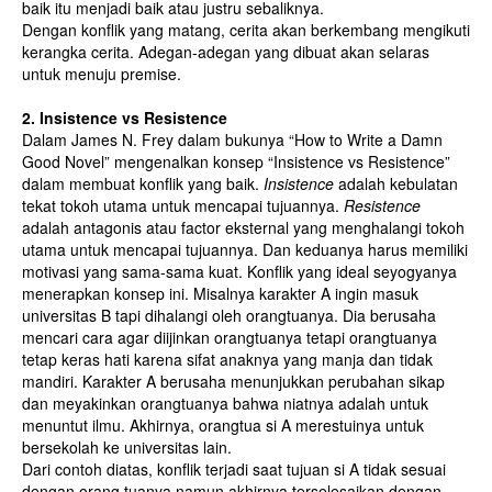
baik itu menjadi baik atau justru sebaliknya.
Dengan konflik yang matang, cerita akan berkembang mengikuti
kerangka cerita. Adegan-adegan yang dibuat akan selaras
untuk menuju premise.
2. Insistence vs Resistence
Dalam James N. Frey dalam bukunya “How to Write a Damn
Good Novel” mengenalkan konsep “Insistence vs Resistence”
dalam membuat konflik yang baik.
Insistence
adalah kebulatan
tekat tokoh utama untuk mencapai tujuannya.
Resistence
adalah antagonis atau factor eksternal yang menghalangi tokoh
utama untuk mencapai tujuannya. Dan keduanya harus memiliki
motivasi yang sama-sama kuat. Konflik yang ideal seyogyanya
menerapkan konsep ini. Misalnya karakter A ingin masuk
universitas B tapi dihalangi oleh orangtuanya. Dia berusaha
mencari cara agar diijinkan orangtuanya tetapi orangtuanya
tetap keras hati karena sifat anaknya yang manja dan tidak
mandiri. Karakter A berusaha menunjukkan perubahan sikap
dan meyakinkan orangtuanya bahwa niatnya adalah untuk
menuntut ilmu. Akhirnya, orangtua si A merestuinya untuk
bersekolah ke universitas lain.
Dari contoh diatas, konflik terjadi saat tujuan si A tidak sesuai
dengan orang tuanya namun akhirnya terselesaikan dengan