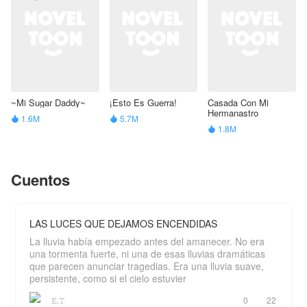
~Mi Sugar Daddy~
¡Esto Es Guerra!
Casada Con Mi
Hermanastro
1.6M
5.7M


1.8M

Cuentos
LAS LUCES QUE DEJAMOS ENCENDIDAS
La lluvia había empezado antes del amanecer. No era
una tormenta fuerte, ni una de esas lluvias dramáticas
que parecen anunciar tragedias. Era una lluvia suave,
persistente, como si el cielo estuvier
𝙴.𝚃
0
22