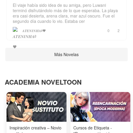
El viaje había sido idea de su amiga, pero Luwani
terminó disfrutándolo más de lo que esperaba. La playa
era casi desierta, arena clara, mar azul oscuro. Fue el
segundo día cuando lo vio. Estaba cer
𝑨𝑻𝑬𝑵𝑰𝑵𝑯𝑨༅🖤
0
2
Más Novelas
ACADEMIA NOVELTOON
Inspiración creativa – Novio
Cursos de Etiqueta -