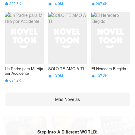
Búlgara
322.5K
14.0M
207.0K



Un Padre para Mi Hija
SOLO TE AMO A TI
El Heredero Elegido
por Accidente
13.9M
137.2K


634.2K

Más Novelas
Step Into A Different WORLD!