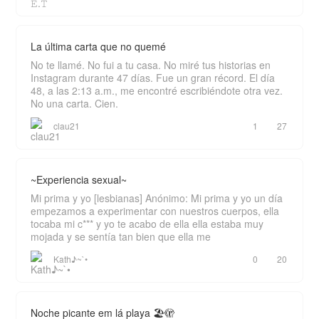
La última carta que no quemé
No te llamé. No fui a tu casa. No miré tus historias en
Instagram durante 47 días. Fue un gran récord. El día
48, a las 2:13 a.m., me encontré escribiéndote otra vez.
No una carta. Cien.
clau21
1
27
~Experiencia sexual~
Mi prima y yo [lesbianas] Anónimo: Mi prima y yo un día
empezamos a experimentar con nuestros cuerpos, ella
tocaba mi c*** y yo te acabo de ella ella estaba muy
mojada y se sentía tan bien que ella me
Kath♪~`•
0
20
Noche picante em lá playa 🏖️🫣