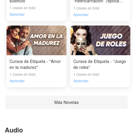
sustituto
"Reencarnación（época
moderna）"
1 clases en total
1 clases en total
Aprender
Aprender
Cursos de Etiqueta - "Amor
Cursos de Etiqueta - "Juego
en la madurez"
de roles"
1 clases en total
1 clases en total
Aprender
Aprender
Más Novelas
Audio