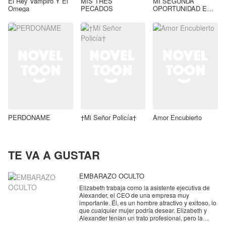
El Rey Vampiro Y El
MIS TRES
MI SEGUNDA
Omega
PECADOS
OPORTUNIDAD EN
EL AMOR...
PERDONAME
†Mi Señor Policía†
Amor Encubierto
TE VA A GUSTAR
EMBARAZO OCULTO
Elizabeth trabaja como la asistente ejecutiva de
Alexander, el CEO de una empresa muy
importante. Él, es un hombre atractivo y exitoso, lo
que cualquier mujer podría desear. Elizabeth y
Alexander tenían un trato profesional, pero la
constante cercanía entre ambos los llevó a iniciar