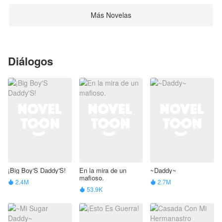
Más Novelas
Diálogos
¡Big Boy'S Daddy'S!
En la mira de un
~Daddy~
mafioso.
2.4M
2.7M


53.9K
