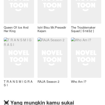
Queen Of Ice And
Istri Bisu Mr.Presedir
The Troublemaker
Her King
Kejam
Squad [ S1&S2 ]
T R A N S M I G R A
RAJA Season 2
Who Am I?
S I
💓 Yang mungkin kamu sukai