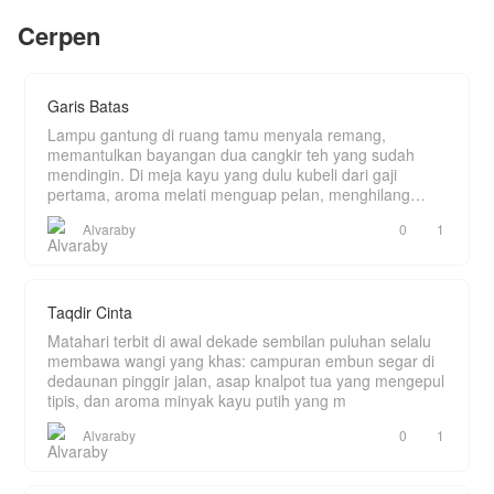
ini disembunyikan.
masa lalu yang belum sembuh akibat
Cerpen
Dan semakin aku bertahan di rumah itu, semakin
pengkhianatan mantan kekasihnya. Ia
banyak rahasia.
membangun tembok tinggi di hatinya dan
menegaskan sebuah janji dingin kepada
Humairah di malam pertama mereka:
"Kita menikah hanya di atas kertas. Jangan
Garis Batas
harapkan hati, apalagi cinta."
Kini, Humairah harus berjuang dalam pernikahan
Lampu gantung di ruang tamu menyala remang,
tanpa kasih sayang, sementara Fathan terus
memantulkan bayangan dua cangkir teh yang sudah
berperang dengan traumanya. Akankah ketulusan
mendingin. Di meja kayu yang dulu kubeli dari gaji
Humairah mampu meruntuhkan dinding ustadz.
pertama, aroma melati menguap pelan, menghilang
ditelan k
Alvaraby
0
1
Taqdir Cinta
Matahari terbit di awal dekade sembilan puluhan selalu
membawa wangi yang khas: campuran embun segar di
dedaunan pinggir jalan, asap knalpot tua yang mengepul
tipis, dan aroma minyak kayu putih yang m
Alvaraby
0
1