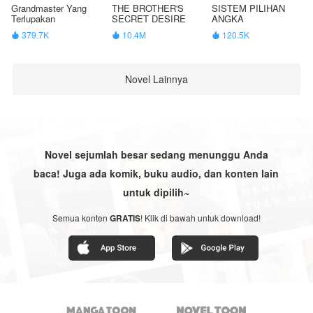
Grandmaster Yang
THE BROTHER'S
SISTEM PILIHAN
Terlupakan
SECRET DESIRE
ANGKA
379.7K
10.4M
120.5K



Novel Lainnya
Novel sejumlah besar sedang menunggu Anda
baca! Juga ada komik, buku audio, dan konten lain
untuk dipilih~
Semua konten
GRATIS
! Klik di bawah untuk download!