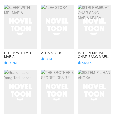
SLEEP WITH MR.
ALEA STORY
ISTRI PEMBUAT
MAFIA
ONAR SANG MAFIA
3.8M

KEJAM
25.7M
532.8K

