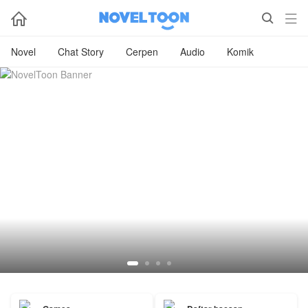



Novel
Chat Story
Cerpen
Audio
Komik