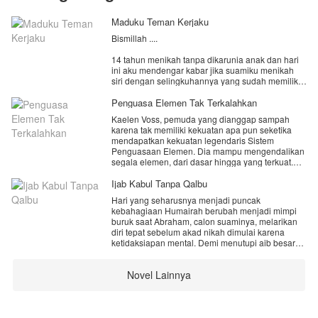
Maduku Teman Kerjaku
Bismillah ....
14 tahun menikah tanpa dikarunia anak dan hari
ini aku mendengar kabar jika suamiku menikah
siri dengan selingkuhannya yang sudah memiliki
anak darinya
Penguasa Elemen Tak Terkalahkan
Seluruh tubuhku mendadak bergetar nyaris
Kaelen Voss, pemuda yang dianggap sampah
limbung ke tanah. Entah apa yang harus aku
karena tak memiliki kekuatan apa pun seketika
lakukan setelah ini.
mendapatkan kekuatan legendaris Sistem
Penguasaan Elemen. Dia mampu mengendalikan
Namun yang membuat dadaku lebih sakit lagi
segala elemen, dari dasar hingga yang terkuat.
ternyata wanita yang dinikahi suamiku merupakan
Melalui perjalanan dan pertempuran, dia bangkit
rekan kerjaku, perempuan yang dulunya selalu
dari keterpurukan, mengungkap rahasia masa
Ijab Kabul Tanpa Qalbu
usil dengan kondisiku yang sudah puluhan tahun
lalu, dan akhirnya mengalahkan penguasa
tidak bisa memberikan anak.
Hari yang seharusnya menjadi puncak
kegelapan untuk menjadi sosok terhebat yang
Di saat semua orang menuntutku menerima
kebahagiaan Humairah berubah menjadi mimpi
menguasai segalanya.
keadaan, aku memilih bertahan. Bukan untuk
buruk saat Abraham, calon suaminya, melarikan
mengalah… tapi untuk membuktikan bahwa aku
diri tepat sebelum akad nikah dimulai karena
tidak selemah yang mereka kira.
ketidaksiapan mental. Demi menutupi aib besar
Namun tanpa kusadari, perlahan ada hal lain
keluarga, ayah Abraham—seorang Kyai
yang mulai mengusik pikiranku. Mimpi-mimpi
terpandang—mengambil keputusan nekat untuk
aneh, perasaan kehilangan yang tak bisa
Novel Lainnya
menikahkan putranya, Ustadz Fathan
dijelaskan, hingga sebuah pertemuan tak terduga
Kareem,yang sekaligus kakak Abraham untuk
dengan seorang anak kecil yang memanggilku
menggantikan posisi mempelai pria.
“Mama”.
Fathan akhirnya mengucap ijab kabul. Namun, di
Seolah… ada bagian dari hidupku yang selama
balik wajah tenangnya, Fathan menyimpan luka