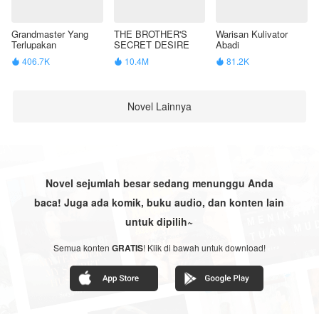
Grandmaster Yang
THE BROTHER'S
Warisan Kulivator
Terlupakan
SECRET DESIRE
Abadi
406.7K
10.4M
81.2K



Novel Lainnya
Novel sejumlah besar sedang menunggu Anda
baca! Juga ada komik, buku audio, dan konten lain
untuk dipilih~
Semua konten
GRATIS
! Klik di bawah untuk download!