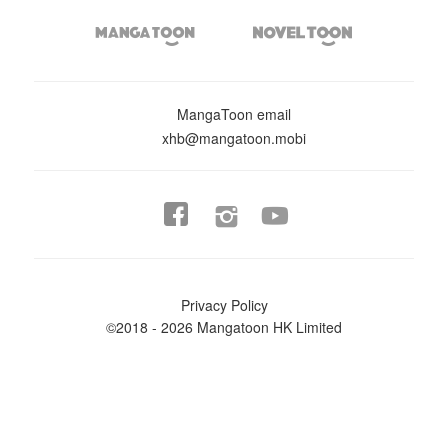


MangaToon email
xhb@mangatoon.mobi


Privacy Policy
©2018 - 2026 Mangatoon HK Limited