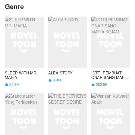
Genre
SLEEP WITH MR.
ALEA STORY
ISTRI PEMBUAT
MAFIA
ONAR SANG MAFIA
3.9M

KEJAM
25.8M
582.5K

