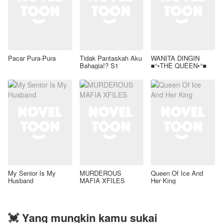
Pacar Pura-Pura
Tidak Pantaskah Aku
WANITA DINGIN
Bahagia!? S1
■°•THÈ QUÈEN•°■
My Senior Is My
MURDEROUS
Queen Of Ice And
Husband
MAFIA XFILES
Her King
💓 Yang mungkin kamu sukai