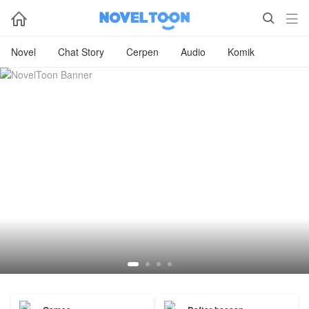



Novel
Chat Story
Cerpen
Audio
Komik