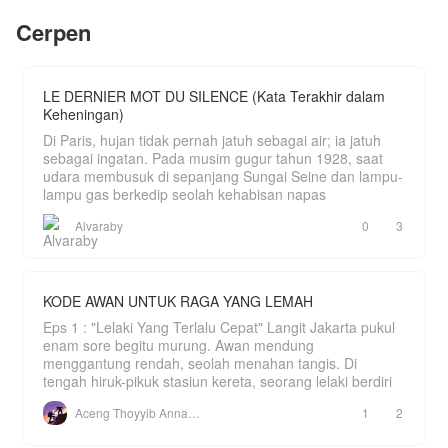
klan-klan besar ini?
Mengandalkan insting membunuh yang tajam
Cerpen
serta Ular Darah-- makhluk spiritual mistis di
dalam tubuhnya yang bisa bertransformasi
menjadi cambuk mematikan, dia siap
membalikkan dunia kuno ini.
LE DERNIER MOT DU SILENCE (Kata Terakhir dalam
Keheningan)
Di Paris, hujan tidak pernah jatuh sebagai air; ia jatuh
sebagai ingatan. Pada musim gugur tahun 1928, saat
udara membusuk di sepanjang Sungai Seine dan lampu-
lampu gas berkedip seolah kehabisan napas
Alvaraby
0
3
KODE AWAN UNTUK RAGA YANG LEMAH
Eps 1 : "Lelaki Yang Terlalu Cepat" Langit Jakarta pukul
enam sore begitu murung. Awan mendung
menggantung rendah, seolah menahan tangis. Di
tengah hiruk-pikuk stasiun kereta, seorang lelaki berdiri
Aceng Thoyyib Annawawy
1
2