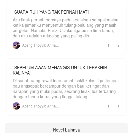
"SUARA RUH YANG TAK PERNAH MATI"
Aku tidak pernah percaya pada keajaiban sampai malam
ketika jemariku menyentuh tulang-belulang yang masih
bergetar. Namaku Fariz. Usiaku tiga puluh lima tahun,
dan aku adalah arkeolog yang paling dib
Aceng Thoyyib Annawawy
1
2
"SEBELUM AWAN MENANGIS UNTUK TERAKHIR
KALINYA"
Di sudut ruang rawat inap rumah sakit kelas tiga, tempat
bau antiseptik bercampur dengan bau keringat dan
harapan yang mulai pudar, seorang lelaki tua terbaring
dengan tubuh kurus yang tinggal tulang.
Aceng Thoyyib Annawawy
1
1
Novel Lainnya