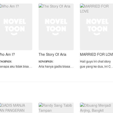
ang selalu diremehkan
Zoya hanyalah istri
bisa punya anak sejak
arena penampilan,
pendiam yang
muda.
eninggal dalam
membebani karena
ecelakaan dan ter
Namun tidak ada yang
memb
ho Am I?
The Story Of Aria
MARRIED FOR LOV
𝐍𝐎𝐏𝐒𝐈𝐒:
𝐒𝐈𝐍𝐎𝐏𝐒𝐈𝐒:
Haii guys ini chat story
Kenapa aku tidak bisa
Aria hanya gadis biasa
gue yang ke dua, ini Ch
engingat apapun
yang pintar, belajar
story' season 2 bagi
ntang kalian?"
adalah kesukaannya.
Married by force kalo
Hidup damai tanpa
yang belum baca
sah klise tentang
masalah membuat dia
mendingan baca aja du
erempuan yang jatuh
merasa tenang. Sampai
biar tau ceritanya okee.
ari tangga dan
dimana dia harus pindah
ehilangan ingatannya.
sekolah, kehidupan nya
idup sebagai
berubah 180°. Masal
⚠️ WARNING ⚠️
erempuan yang di