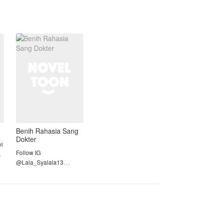
Benih Rahasia Sang
Dokter
Follow IG
@Lala_Syalala13
Ashela Safira, seorang
gadis yang membanting
ya
tulang demi melunasi
utang ayahnya, terpaksa