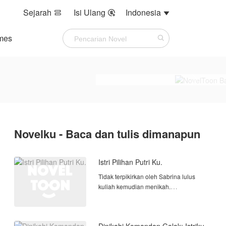
Sejarah
Isi Ulang
Indonesia



mes
Novelku - Baca dan tulis dimanapun
Istri Pilihan Putri Ku.
Tidak terpikirkan oleh Sabrina lulus
kuliah kemudian menikah.
Pertemuanya dengan Afina anak kecil
yang membuat keduanya saling
menyayangi. Lambat laun Afina ingin