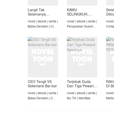
Langit Tak
KAMU
Sete
Selamanya
SELINGKUH,
Diti
Mendung,
KAMU
novel | ebook | cerita |
novel | ebook | cerita |
novel 
Seraphina
BANGKRUT
Balas Dendam | Cinta
Penyesalan Suami |
Cinta
Seiring Waktu |
Identitas Tersembunyi
Rich/
Penyesalan Suami
| Balas Dendam |
Cinta
Tamat
Tama
CEO Tengil VS
Terjebak Duda
RAH
Sekertaris Bar-bar
Dan Tiga Pewaris
DI B
Nakalnya
PER
novel | ebook | cerita |
novel | ebook | cerita |
novel 
Balas Dendam | CEO
Ibu Tiri | Identitas
Mafia
| Mafia | Tamat
Tersembunyi | Mafia |
Dend
Tamat
Cinta