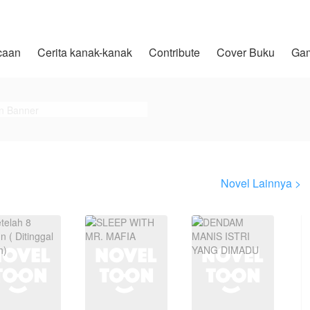
caan
Cerita kanak-kanak
Contribute
Cover Buku
Ga
Novel Lainnya >