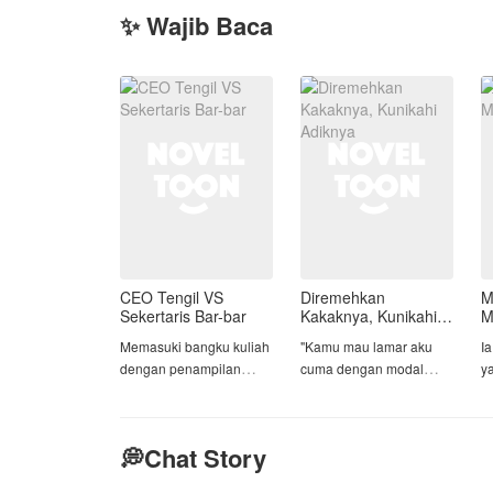
✨ Wajib Baca
CEO Tengil VS
Diremehkan
M
Sekertaris Bar-bar
Kakaknya, Kunikahi
M
Adiknya
Memasuki bangku kuliah
"Kamu mau lamar aku
I
dengan penampilan
cuma dengan modal
y
cupunya, membuat
motor butut itu?"
d
Ananda Ayunindia
Nada suara Dewi tajam,
t
menjadi target empuk
nyaris seperti pisau yang
m
💭Chat Story
perundungan oleh
sengaja diasah.
Tristan Bratadikara dan
Tangannya terlipat di
Di