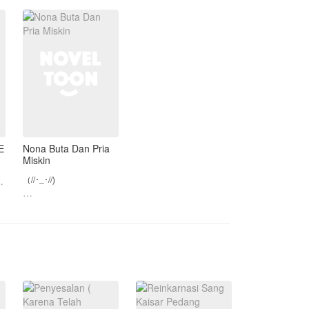
merelakan kesucian
yang ia jaga selama ini
direnggut oleh pria asing.
Merasa harg
E
Nona Buta Dan Pria
Miskin
（//･_･//)
at
Couple Lizkook🌻
Karya Gaje Sasan Yang
lu
Ke 12
Moga Suka Yeh, Semoga
Terhibur
Gadis Buta? menikah