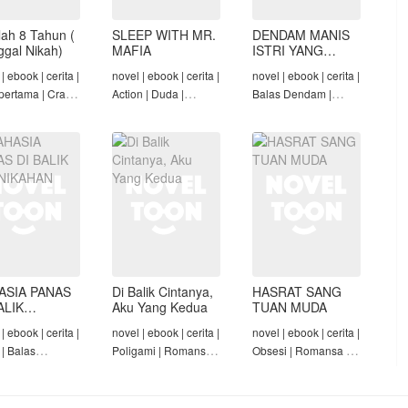
lah 8 Tahun (
SLEEP WITH MR.
DENDAM MANIS
nggal Nikah)
MAFIA
ISTRI YANG
DIMADU
| ebook | cerita |
novel | ebook | cerita |
novel | ebook | cerita |
pertama | Crazy
Action | Duda |
Balas Dendam |
Konglomerat |
Roman-Angst Mafia |
Penyesalan Suami |
 Seiring Waktu |
Tamat
CEO | Tamat
t
ASIA PANAS
Di Balik Cintanya,
HASRAT SANG
ALIK
Aku Yang Kedua
TUAN MUDA
NIKAHAN
| ebook | cerita |
novel | ebook | cerita |
novel | ebook | cerita |
 | Balas
Poligami | Romansa |
Obsesi | Romansa |
am | Diam-Diam
Tamat
Pembantu | Tamat