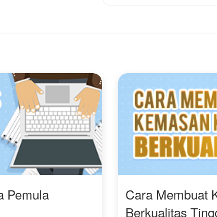
Di tengah hiruk-pikuk
kota, persahabatan,
godaan cinta, dan
bahaya yang mengintai,
Randy akan belajar
bahwa menjadi “tabib
tampan” bukan sekadar
gelar. Ini adalah
perjalanan tentang
keberanian, tanggung
jawab, dan hati yang
selalu diuji oleh banyak
perempuan yang diam-
diam jatuh hati padanya.
ra Pemula
Cara Membuat 
Berkualitas Ting