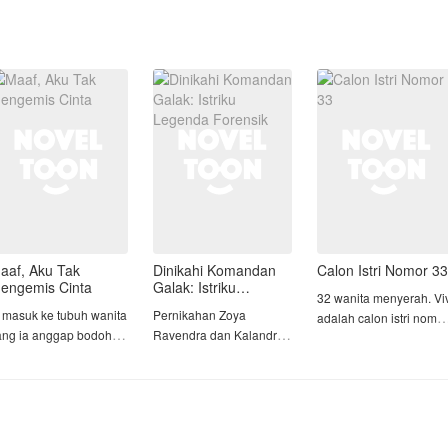
aaf, Aku Tak
Dinikahi Komandan
Calon Istri Nomor 33
engemis Cinta
Galak: Istriku
32 wanita menyerah. Vivi
Legenda Forensik
a masuk ke tubuh wanita
Pernikahan Zoya
adalah calon istri nomor
ang ia anggap bodoh,
Ravendra dan Kalandra
33.
an memilih mengubah
Dirgantara adalah
akdirnya, bukan
perjodohan mutlak tanpa
Menikah dengan duda
engulangnya
tanggal kadaluarsa. Bagi
beranak lima seharusn
Kalandra, Kepala Unit
menjadi solusi bagi
na, yatim piatu cerdas
Reskrim yang ditakuti,
dirinya yang divonis tak