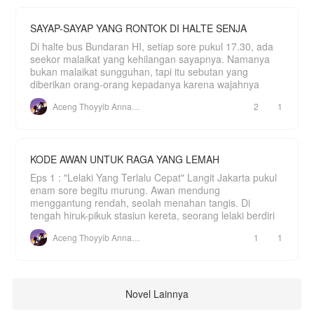
SAYAP-SAYAP YANG RONTOK DI HALTE SENJA
Di halte bus Bundaran HI, setiap sore pukul 17.30, ada
seekor malaikat yang kehilangan sayapnya. Namanya
bukan malaikat sungguhan, tapi itu sebutan yang
diberikan orang-orang kepadanya karena wajahnya
Aceng Thoyyib Annawawy
2
1
KODE AWAN UNTUK RAGA YANG LEMAH
Eps 1 : "Lelaki Yang Terlalu Cepat" Langit Jakarta pukul
enam sore begitu murung. Awan mendung
menggantung rendah, seolah menahan tangis. Di
tengah hiruk-pikuk stasiun kereta, seorang lelaki berdiri
Aceng Thoyyib Annawawy
1
1
Novel Lainnya