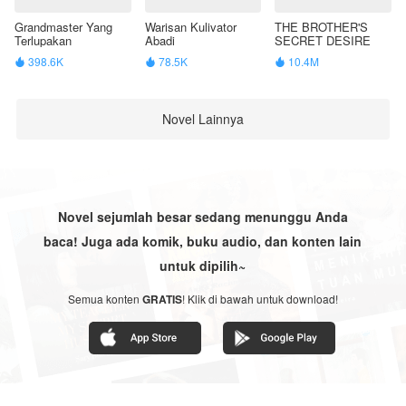
Grandmaster Yang
Warisan Kulivator
THE BROTHER'S
Terlupakan
Abadi
SECRET DESIRE
398.6K
78.5K
10.4M



Novel Lainnya
Novel sejumlah besar sedang menunggu Anda
baca! Juga ada komik, buku audio, dan konten lain
untuk dipilih~
Semua konten
GRATIS
! Klik di bawah untuk download!