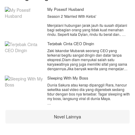
My Posesif Husband
Season 2 'Married With Ketos'
Menjalani hubungan jarak jauh itu susah dijalani
bagi sebagian orang yang tidak kuat menahan
rindu. Seperti kata Dylan, rindu itu berat dan..
Begitu juga yang sedang dijalani oleh pasangan
Terjebak Cinta CEO Dingin
muda Alsava dan Gerald. Ibarat kata baru diajak
Zaki Iskandar Mubarak seorang CEO yang
terbang tinggi kemudian harus terhempas pada
terkenal begitu sangat dingin dan datar tanpa
sebuah kenyataan. Kenyataan bahwa salah satu
ekspresi.Diam diam menyukai salah satu
dari mereka harus mengejar cita-cita dan impian.
karyawatinya yang juga memiliki sifat yang sama
dengannya.Jika banyak wanita yang mengejar
cintanya lain akan halnya dengan Kinara Ayu
Lalu bagaimana pertemuan mereka setelah lama
Wicaksono yang merupakan karyawatinya
Sleeping With My Boss
terpisah? masih samakah hati yang dulu dirasa?
bersikap acuh dan cuek.
Dunia Sakura atau kerap dipanggil Rara, hancur
Jawabannya ada di kisah cinta mereka yang baru
seketika saat video dia yang digerebek sedang
Hal ini membuat Zaki penasaran dengan gadis
ya gaes 😘
tidur dengan bos nya tersebar. Tagar sleeping with
itu.Bagaimana kisah cinta mereka?,yuk simak!.
my boss, langsung viral di dunia Maya.
Rara tak tahu kenapa malam itu dia bisa mabuk,
padahal seingatnya tidak minum alkohol.
Novel Lainnya
Mungkinkah ada seseorang yang sengaja
menjebaknya?