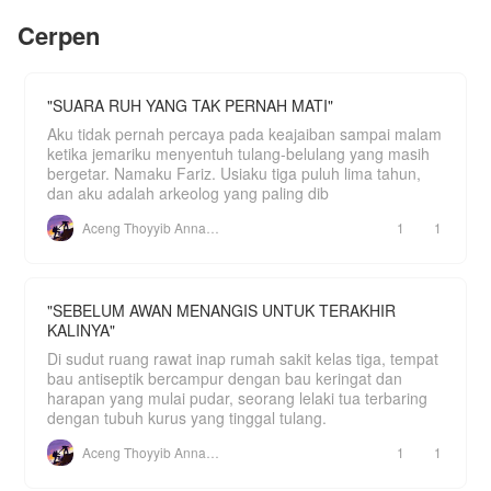
Cerpen
"SUARA RUH YANG TAK PERNAH MATI"
Aku tidak pernah percaya pada keajaiban sampai malam
ketika jemariku menyentuh tulang-belulang yang masih
bergetar. Namaku Fariz. Usiaku tiga puluh lima tahun,
dan aku adalah arkeolog yang paling dib
Aceng Thoyyib Annawawy
1
1
"SEBELUM AWAN MENANGIS UNTUK TERAKHIR
KALINYA"
Di sudut ruang rawat inap rumah sakit kelas tiga, tempat
bau antiseptik bercampur dengan bau keringat dan
harapan yang mulai pudar, seorang lelaki tua terbaring
dengan tubuh kurus yang tinggal tulang.
Aceng Thoyyib Annawawy
1
1