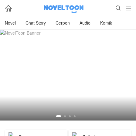



Novel
Chat Story
Cerpen
Audio
Komik