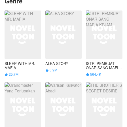
Genre
SLEEP WITH MR.
ALEA STORY
ISTRI PEMBUAT
MAFIA
ONAR SANG MAFIA
3.9M

KEJAM
25.7M
564.4K

