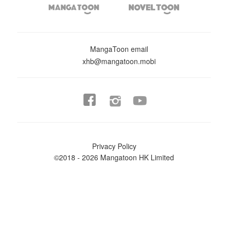


MangaToon email
xhb@mangatoon.mobi


Privacy Policy
©2018 - 2026 Mangatoon HK Limited