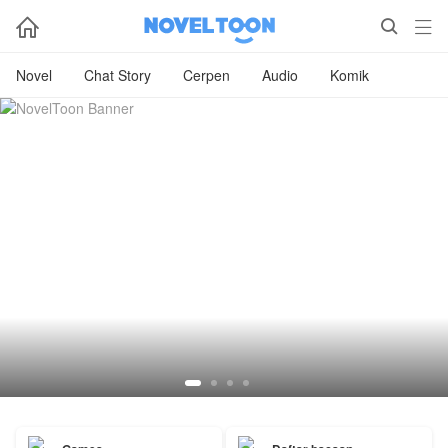



Novel
Chat Story
Cerpen
Audio
Komik