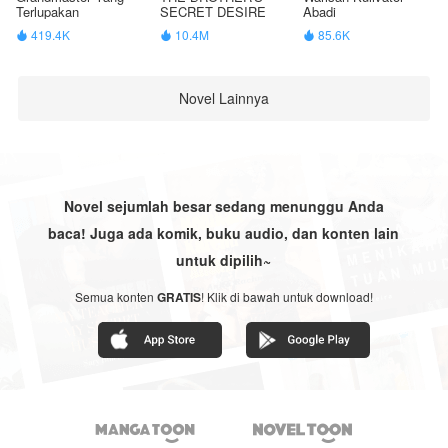
Terlupakan
SECRET DESIRE
Abadi
419.4K
10.4M
85.6K



Novel Lainnya
Novel sejumlah besar sedang menunggu Anda
baca! Juga ada komik, buku audio, dan konten lain
untuk dipilih~
Semua konten
GRATIS
! Klik di bawah untuk download!

