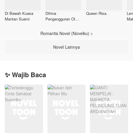
Di Bawah Kuasa
Dihina
Queen Risa.
Len
Mantan Suami
Pengangguran Oleh
Mak
Keluarga Suami,
Aku Wanita Kaya
Romantis Novel (Novelku) >
Raya!
Novel Lainnya
✨ Wajib Baca