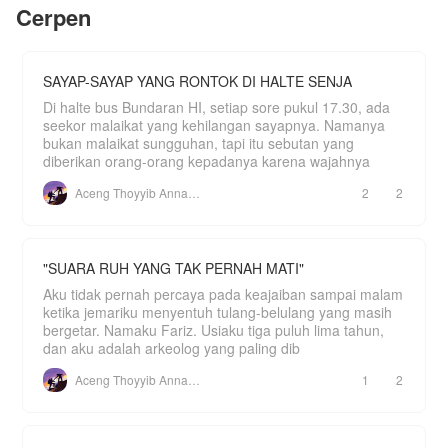
seluruh galaksi
Cerpen
haus akan kehangatan Amara—ia pun
menginginkan "jatah" yang sama.
Antara pengabdian dan gairah terlarang, Amara
terjebak dalam jerat cinta sang tuan yang posesif.
SAYAP-SAYAP YANG RONTOK DI HALTE SENJA
Apakah ini jalan keluar bagi kemiskinannya, atau
justru awal dari perbudakan nafsu yang manis?
Di halte bus Bundaran HI, setiap sore pukul 17.30, ada
seekor malaikat yang kehilangan sayapnya. Namanya
bukan malaikat sungguhan, tapi itu sebutan yang
diberikan orang-orang kepadanya karena wajahnya
Aceng Thoyyib Annawawy
2
2
"SUARA RUH YANG TAK PERNAH MATI"
Aku tidak pernah percaya pada keajaiban sampai malam
ketika jemariku menyentuh tulang-belulang yang masih
bergetar. Namaku Fariz. Usiaku tiga puluh lima tahun,
dan aku adalah arkeolog yang paling dib
Aceng Thoyyib Annawawy
1
2