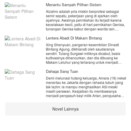
Menantu Sampah Pilihan Sistem
Alzahro adalah pria miskin berprofesi sebagai
semir sepatu, pekerjaan yang di ajarkan oleh
ayahnya. Awalnya pernikahan itu terjadi karena
kecelakaan kecil, yaitu di hari pernikahan Genisa,
tunangan Genisa kabur dengan wanita lain.
Kebetulan Alzahro yang sedang ada di acara
untuk mencari nafkah, ia pun di minta oleh Genisa
Lentera Abadi Di Makam Bintang
sebagai pengganti pengantin pria.
​Xing Shenyuan, pangeran kesembilan Dinasti
Bintang Agung, dikhianati oleh saudaranya
Selama hidupnya di rumah keluarga Genisa, ia
sendiri. Tulang Surgawi miliknya dicabut, basis
tidak pernah di anggap sebagai keluarga,
kultivasinya dihancurkan, dan dia dibuang ke
melainkan seorang pembantu di rumah itu, tapi
Makam Leluhur yang terlarang untuk menjadi
meskipun Genisa tidak mencintainya, Genisa juga
pelayan nisan seumur hidup. Di tengah
tidak membencinya. Hanya Genisa yang baik
keputusasaan, sebuah suara kuno bergema di
Dahaga Sang Tuan
padanya di rumah itu.
jiwanya. Dengan sistem "Masuk Log" (Sign-In),
Demi melunasi hutang keluarga, Amara (19) nekat
setiap inci tanah pemakaman menjadi gudang
Berkali-kali Ibu Genisa minta Alzahro bercerai
merantau ke Jakarta dengan rahasia tubuh yang
harta karun ilahi.
dengan Genisa, tapi Alzahro selalu menolaknya,
tak lazim: ia mampu menghasilkan ASI meski
​"Masuk Log di Makam Kaisar Pertama, hadiah:
hingga akhirnya Ibu mertuanya itu pun melakukan
masih perawan. Keajaiban itu membawanya
Tubuh Kekacauan Primordial!"
sesuatu padanya, yaitu Mendorongnya dari
menjadi pengasuh bayi milik Arlan, pengusaha
"Masuk Log di Gundukan Pedang Dewa, hadiah:
tangga hingga ia sekarat.
dingin yang dikhianati istrinya.
Niat Pedang Penghancur Cakrawala!"
​Sepuluh ribu tahun berlalu dalam sekejap mata.
Di saat ia sekarat, ia mendapatkan sebuah
Novel Lainnya
Saat bayi Arlan menolak segala jenis susu
Dunia luar telah berganti zaman, kekaisaran
berkah, yaitu sistem yang akan mengubah
formula, hanya "anugerah" dari tubuh Amara yang
runtuh, dan dewa-dewa baru bermunculan , ketika
hidupnya. Ia bukan hanya mendapatkan
mampu menenangkannya. Namun, rahasia itu
musuh dari langit mencoba mengusik ketenangan
keberuntungan, ia juga di cintai oleh istrinya.
terbongkar. Bukannya marah, Arlan justru
makam leluhur nya, xing shenyuan bangkit dari
terobsesi. Di balik pintu kamar yang tertutup, Arlan
debu hanya satu jentikan jari untuk meratakan
menyadari bahwa bukan hanya putranya yang