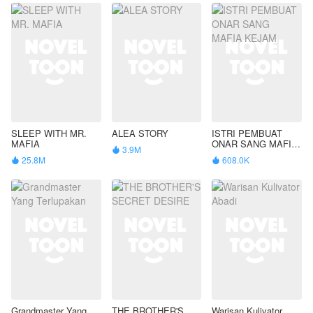
SLEEP WITH MR.
ALEA STORY
ISTRI PEMBUAT
MAFIA
ONAR SANG MAFIA
3.9M

KEJAM
25.8M
608.0K


Grandmaster Yang
THE BROTHER'S
Warisan Kulivator