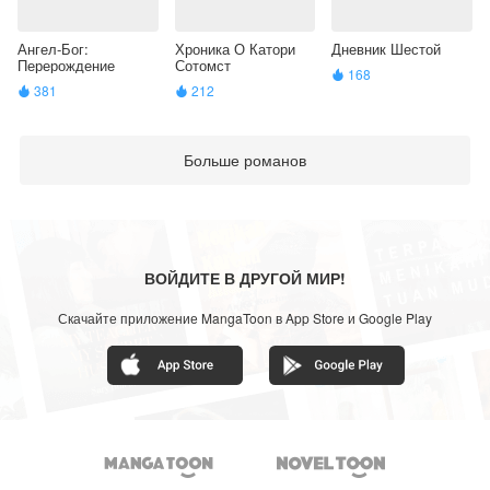
Ангел-Бог:
Хроника О Катори
Дневник Шестой
Перерождение
Сотомст
168

381
212


Больше романов
ВОЙДИТЕ В ДРУГОЙ МИР!
Скачайте приложение MangaToon в App Store и Google Play

