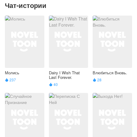
Чат-истории
Молись
Dairy I Wish That
Влюбиться Вновь.
Last Forever.
237
28


40
