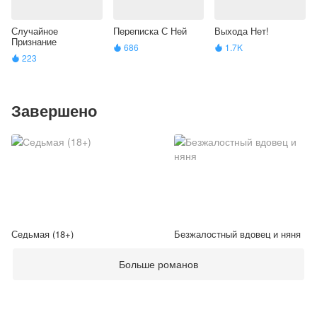
Случайное
Переписка С Ней
Выхода Нет!
Признание
686
1.7K


223

Завершено
Седьмая (18+)
Безжалостный вдовец и няня
Больше романов