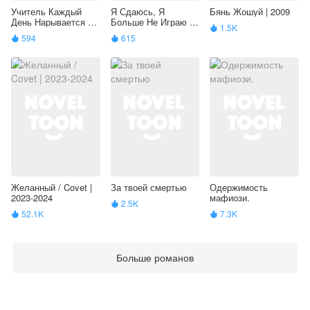
Учитель Каждый
Я Сдаюсь, Я
Бянь Жошуй | 2009
День Нарывается На
Больше Не Играю |
1.5K

Смерть | 2017
2017
594
615


Желанный / Covet |
За твоей смертью
Одержимость
2023-2024
мафиози.
2.5K

52.1K
7.3K


Больше романов