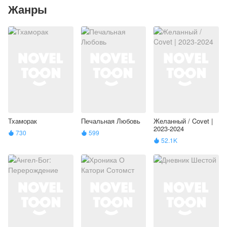
Жанры
Тхаморак
Печальная Любовь
Желанный / Covet |
2023-2024
730
599


52.1K
