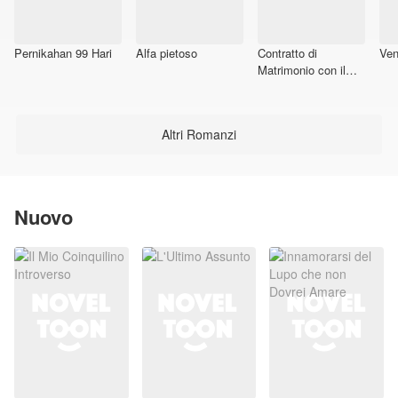
Pernikahan 99 Hari
Alfa pietoso
Contratto di
Ven
Matrimonio con il
CEO che mi ama
Segretamente
Altri Romanzi
Nuovo