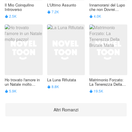
Il Mio Coinquilino
L'Ultimo Assunto
Innamorarsi del Lupo
Introverso
che non Dovrei
7.2K

Amare
2.5K
4.0K


Ho trovato l'amore in
La Luna Rifiutata
Matrimonio Forzato:
un Natale molto
La Tenerezza Della
8.8K

pazzo!
Brutale Mafia
5.9K
19.5K


Altri Romanzi