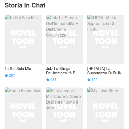
Storia in Chat
Tu Sei Solo Mia
Julz La Strega
[HETALIA] La
Dell'Immortalità E
Supremazia Di FrUK
287

Dell'Eterna
933
192


Giovinezza