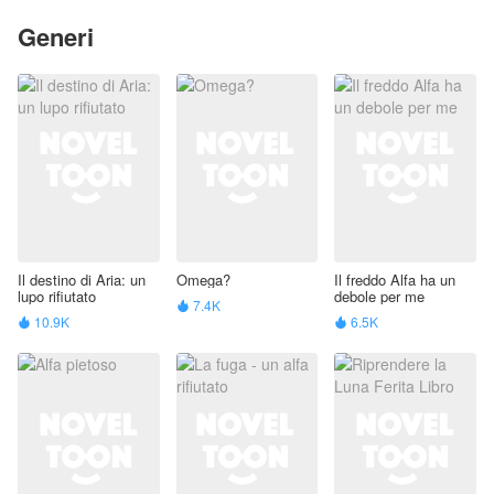
Generi
Il destino di Aria: un
Omega?
Il freddo Alfa ha un
lupo rifiutato
debole per me
7.4K

10.9K
6.5K

