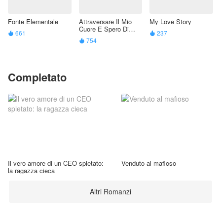
Fonte Elementale
Attraversare Il Mio
My Love Story
Cuore E Spero Di
661
237


Morire "Sono Il Jolly"
754

Completato
Il vero amore di un CEO spietato:
Venduto al mafioso
la ragazza cieca
Altri Romanzi