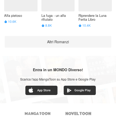
Alfa pietoso
La fuga - un alfa
Riprendere la Luna
rifiutato
Ferita Libro
10.6K

8.8K
10.4K


Altri Romanzi
Entra in un MONDO Diverso!
Scarica l'app MangaToon su App Store e Google Play

