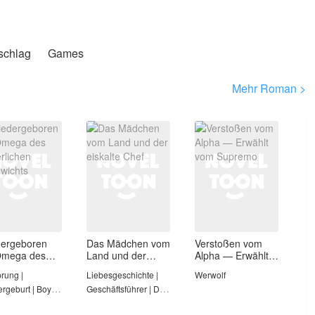
schlag
Games
Mehr Roman >
ergeboren
Das Mädchen vom
Verstoßen vom
Omega des
Land und der
Alpha — Erwählt
erlichen
eiskalte Chef
vom Supremo
prung |
Liebesgeschichte |
Werwolf
wichts
rgeburt | Boys’
Geschäftsführer | Die
Heldin ist stark | Erste