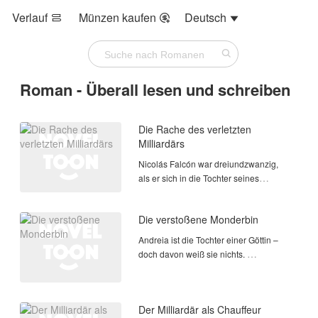
Verlauf
Münzen kaufen
Deutsch



Roman - Überall lesen und schreiben
Die Rache des verletzten
Milliardärs
Nicolás Falcón war dreiundzwanzig,
als er sich in die Tochter seines
Arbeitgebers verliebte — Alessia
Duval, die Erbin einer der
Die verstoßene Monderbin
einflussreichsten Familien des Landes.
Was als heimliche Romanze begann
Andreia ist die Tochter einer Göttin –
doch davon weiß sie nichts.
Aufgewachsen im Schatten eines
mächtigen Alpharudels, wird sie in der
Der Milliardär als Chauffeur
Nacht, die ihr Leben verändern sollte,