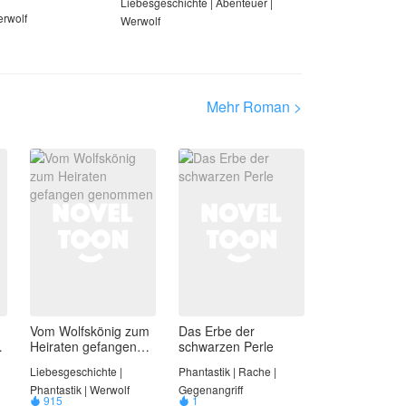
Liebesgeschichte | Abenteuer |
erwolf
Werwolf
Mehr Roman >
Vom Wolfskönig zum
Das Erbe der
Heiraten gefangen
schwarzen Perle
genommen
Liebesgeschichte |
Phantastik | Rache |
Phantastik | Werwolf
Gegenangriff
915
1

