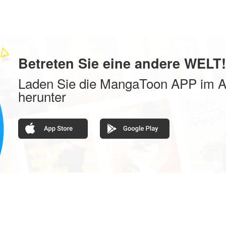
exe | Magie
stark
Betreten Sie eine andere WELT!
Laden Sie die MangaToon APP im A
herunter