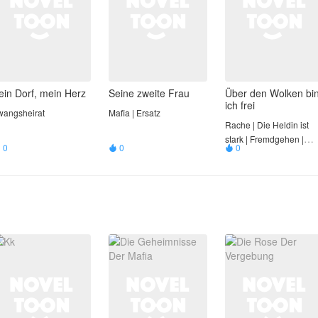
ein Dorf, mein Herz
Seine zweite Frau
Über den Wolken bi
ich frei
wangsheirat
Mafia | Ersatz
Rache | Die Heldin ist
stark | Fremdgehen |
0
0
0



Reuiger Ehemann