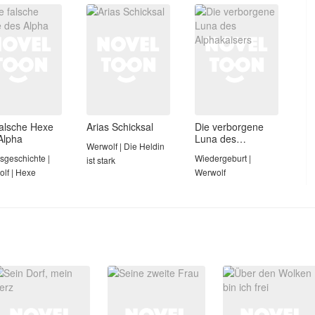
Liebe
falsche Hexe
Arias Schicksal
Die verborgene
Alpha
Luna des
Werwolf | Die Heldin
Alphakaisers
sgeschichte |
Wiedergeburt |
ist stark
lf | Hexe
Werwolf