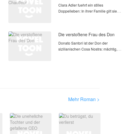
von dem Mann verstoße
Clara Adler fuehrt ein stilles
Doppelleben: In ihrer Familie gilt sie
als unscheinbare Barista, doch hinter
ihrer Ruhe steckt weit mehr, als die
glaenzende Welt der Adlers ahnt. Als
Die verstoßene Frau des Don
eine arrangierte V
Donato Santori ist der Don der
sizilianischen Cosa Nostra: mächtig,
gefürchtet, unantastbar. Doch hinter
den Mauern seiner Villa ist er blind.
Blind für die Frau, die ihn liebt. Blind für
die Schweste
Mehr Roman >