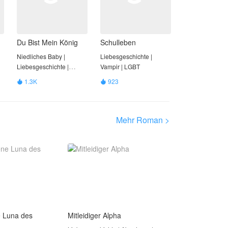
Du Bist Mein König
Schulleben
Niedliches Baby |
Liebesgeschichte |
Liebesgeschichte |
Vampir | LGBT
Abenteuer | Phantasie |
1.3K
923


Geschichte | LGBT
Mehr Roman >
e Luna des
Mitleidiger Alpha