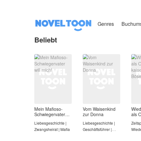
Genres
Buchum
Beliebt
Mein Mafioso-
Vom Waisenkind
Wied
Schwiegervater
zur Donna
als 
will mich!
kais
Liebesgeschichte |
Liebesgeschichte |
Zeits
Böse
Zwangsheirat | Mafia
Geschäftsführer |
Wiede
Mafia
Love