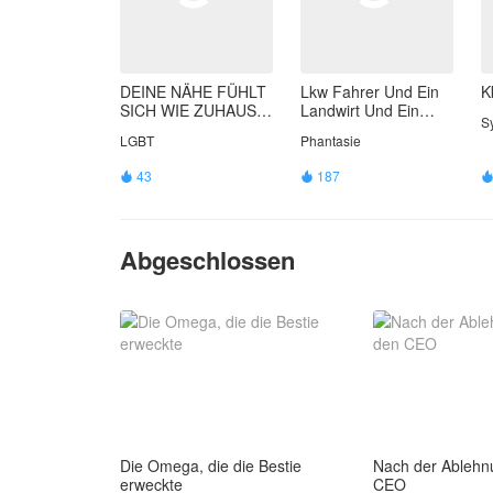
DEINE NÄHE FÜHLT
Lkw Fahrer Und Ein
K
SICH WIE ZUHAUSE
Landwirt Und Ein
S
AN
Bauer.
LGBT
Phantasie
43
187


Abgeschlossen
Die Omega, die die Bestie
Nach der Ablehn
erweckte
CEO