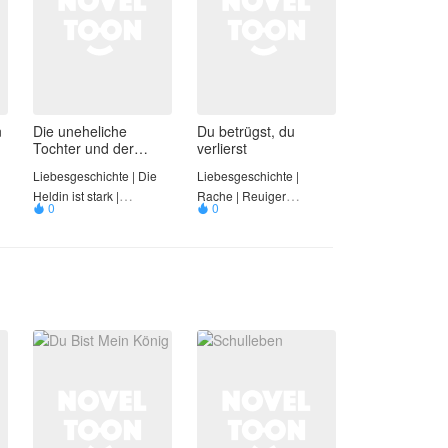
n
Die uneheliche
Du betrügst, du
Tochter und der
verlierst
gefallene CEO
Liebesgeschichte | Die
Liebesgeschichte |
Heldin ist stark |
Rache | Reuiger
0
0


Fremdgehen
Ehemann