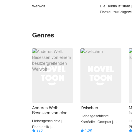
Werwolf
Die Heldin ist stark 
Ehefrau zurückgew
Genres
Anderes Welt:
Zwischen
M
Besessen von einem
i
Liebesgeschichte |
besitzergreifenden
Liebesgeschichte |
L
Komödie | Campus |
Werwolf
Phantastik |
Ph
Geschäftsführer |
830
1.0K

