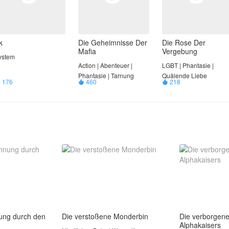
k
Die Geheimnisse Der
Die Rose Der
Mafia
Vergebung
ystem
Action | Abenteuer |
LGBT | Phantasie |
Phantasie | Tarnung
Quälende Liebe
176
460
218



ung durch den
Die verstoßene Monderbin
Die verborgen
Alphakaisers