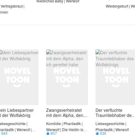
Niedliches Baby | Werwolf
| Vertragsbraut |
Wiedergeburt | W
innen
ein Liebespartner
Zwangsverheiratet
Der verfluchte
st der Wolfskönig
mit dem Alpha, den
Traumliebhaber des
ich gerettet habe
Wolfskönigs
iebesgeschichte |
Komödie | Phantastik |
Liebesgeschichte |
antastik | Werwolf |
Werwolf | Die Heldin ist
Phantastik | Werwolf
943
807
636


