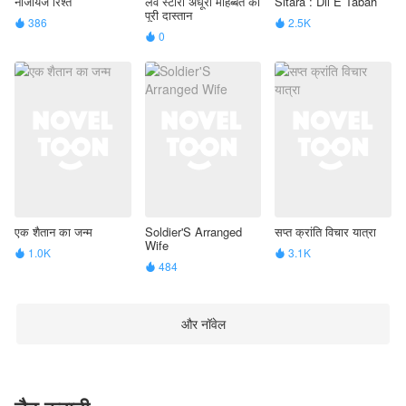
नाजायज रिश्ते
लव स्टोरी अधूरी मोहब्बत की
Sitara : Dil E Tabah
पूरी दास्तान
386
2.5K


0

एक शैतान का जन्म
Soldier'S Arranged
सप्त क्रांति विचार यात्रा
Wife
1.0K
3.1K


484

और नॉवेल