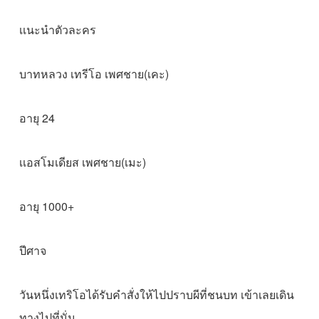
เเนะนำตัวละคร
บาทหลวง เทรีโอ เพศชาย(เคะ)
อายุ 24
เเอสโมเดียส เพศชาย(เมะ)
อายุ 1000+
ปีศาจ
วันหนึ่งเทริโอได้รับคำสั่งให้ไปปราบผีที่ชนบท เข้าเลยเดิน
ทางไปที่นั่น