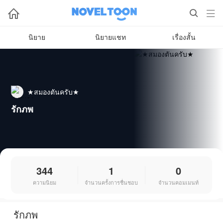



นิยาย
นิยายแชท
เรื่องสั้น
★สมองตันครับ★
รักภพ
344
1
0
ความนิยม
จำนวนครั้งการชื่นชอบ
จำนวนคอมเมนท์
รักภพ