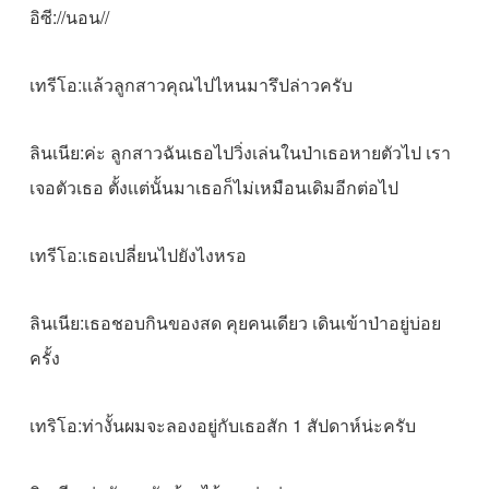
อิซี://นอน//
เทรีโอ:เเล้วลูกสาวคุณไปไหนมารึปล่าวครับ
ลินเนีย:ค่ะ ลูกสาวฉันเธอไปวิ่งเล่นในป่าเธอหายตัวไป เรา
เจอตัวเธอ ตั้งเเต่นั้นมาเธอก็ไม่เหมือนเดิมอีกต่อไป
เทรีโอ:เธอเปลี่ยนไปยังไงหรอ
ลินเนีย:เธอชอบกินของสด คุยคนเดียว เดินเข้าป่าอยู่บ่อย
ครั้ง
เทริโอ:ท่างั้นผมจะลองอยู่กับเธอสัก 1 สัปดาห์น่ะครับ