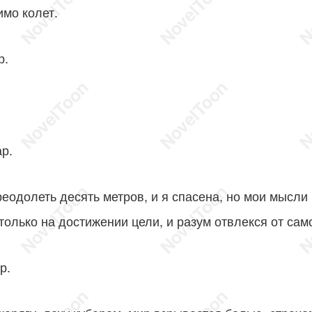
имо колет.
.
р.
реодолеть десять метров, и я спасена, но мои мысли
олько на достижении цели, и разум отвлекся от сам
р.