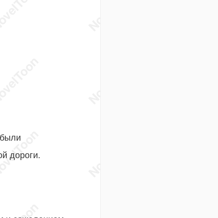
 были
ой дороги.