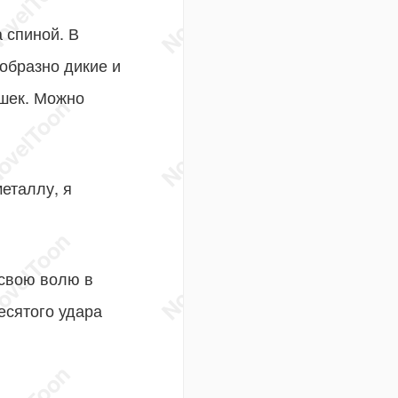
 спиной. В
зобразно дикие и
ашек. Можно
еталлу, я
свою волю в
есятого удара