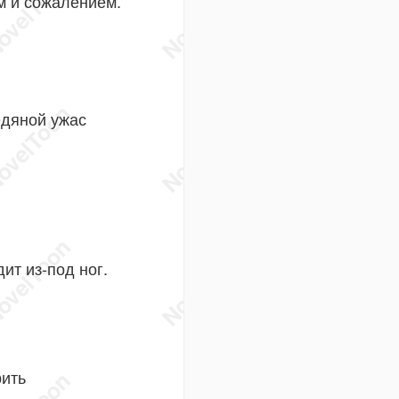
м и сожалением.
едяной ужас
ит из-под ног.
рить