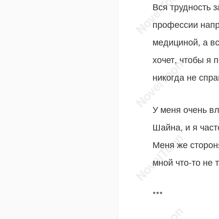
Вся трудность 
профессии напр
медициной, а в
хочет, чтобы я 
никогда не спра
У меня очень в
Шайна, и я част
Меня же стороня
мной что-то не т
***