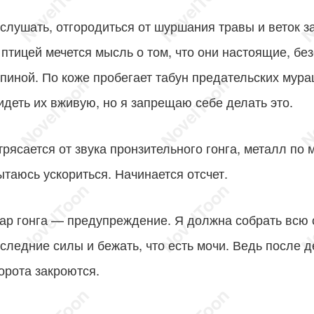
слушать, отгородиться от шуршания травы и веток за
птицей мечется мысль о том, что они настоящие, бе
спиной. По коже пробегает табун предательских мур
идеть их вживую, но я запрещаю себе делать это.
ется от звука пронзительного гонга, металл по м
таюсь ускориться. Начинается отсчет.
онга — предупреждение. Я должна собрать всю 
оследние силы и бежать, что есть мочи. Ведь после д
орота закроются.