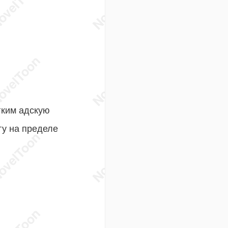
гким адскую
гу на пределе