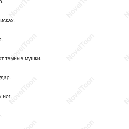
.
висках.
.
ют темные мушки.
дар.
 ног.
.