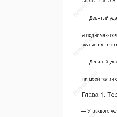
Спотыкаюсь об 
Девятый уда
Я поднимаю гол
окутывает тело 
Десятый уда
На моей талии с
Глава 1. Те
— У каждого че