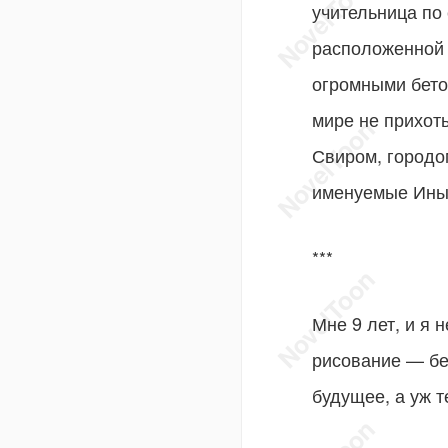
учительница по
расположенной 
огромными бето
мире не прихот
Свиром, городо
именуемые Ины
***
Мне 9 лет, и я 
рисование — бе
будущее, а уж т