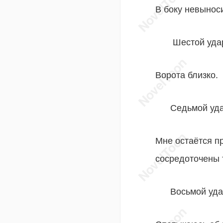
В боку невынос
Шестой удар
Ворота близко.
Седьмой уда
Мне остаётся п
сосредоточены т
Восьмой уда