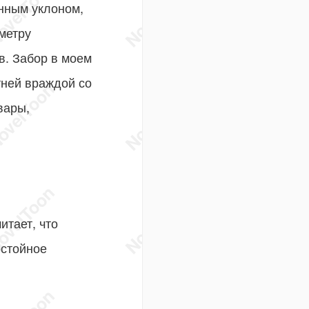
нным уклоном,
метру
в. Забор в моем
тней враждой со
вары,
итает, что
остойное