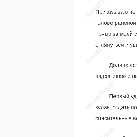
Приказываю не 
голове раненой 
прямо за моей 
оглянуться и ув
Долина сотряса
вздрагиваю и пы
Первый удар г
кулак, отдать п
спасительные в