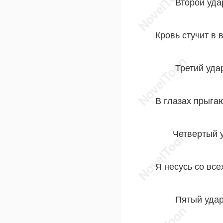
Второй удар
Кровь стучит в 
Третий удар
В глазах прыга
Четвертый у
Я несусь со всех
Пятый удар