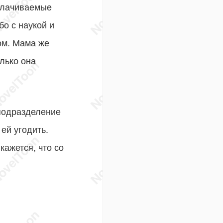
оплачиваемые
о с наукой и
ом. Мама же
олько она
 подразделение
ей угодить.
кажется, что со