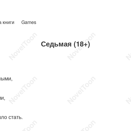
а книги
Games
Седьмая (18+)
лыми,
и,
ло стать.