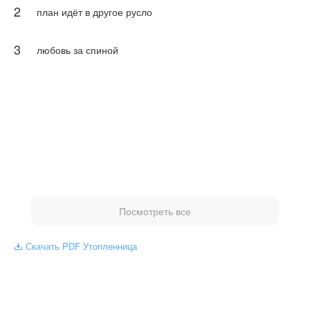
2
собственной точкой зрения Автора и не отражает
план идёт в другое русло
позицию NovelToon.
3
любовь за спиной
Посмотреть все
Скачать PDF Утопленница
