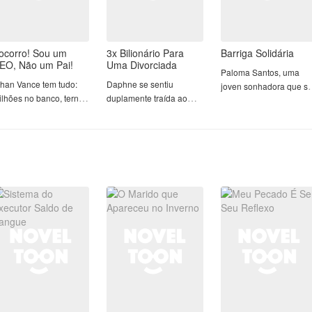
ocorro! Sou um
3x Bilionário Para
Barriga Solidária
EO, Não um Pai!
Uma Divorciada
Paloma Santos, uma
than Vance tem tudo:
Daphne se sentiu
joven sonhadora que s
ilhões no banco, ternos
duplamente traída ao
dedica a todo custo par
e grife sob medida e
pegar seu marido com
a sua formação em
a lista interminável de
sua própria irmã na
Designer de Moda. O s
ulheres lindas
cama. Após isso, ela se
maior problema é a
isputando sua atenção.
sentiu triplamente
desfeita da irmã e da s
a vida é perfeita, livre
desejada, por três
mãe, que sempre tenta
e compromissos e —
atraentes bilionários que
atrapalhar a sua vida.
cima de tudo — livre de
depois de uma
Não tem apoio dos pais
rianças. Para o CEO
bebedeira, entraram em
que vive esnobando o
is frio da cidade,
sua vida.
seu curso. Grandes
ebês são "pequenos
problemas irá enfrentar
larmes barulhentos que
Zayn, aparentemente
para conseguir chegar
rruinam a diversão".
apenas um piloto de
onde quer. Vamos
corridas, Theo,
acompanhar essa
té que o destino resolve
aparentemente um
história de luta e
regar a peça do século.
advogado e o sério
desafios.