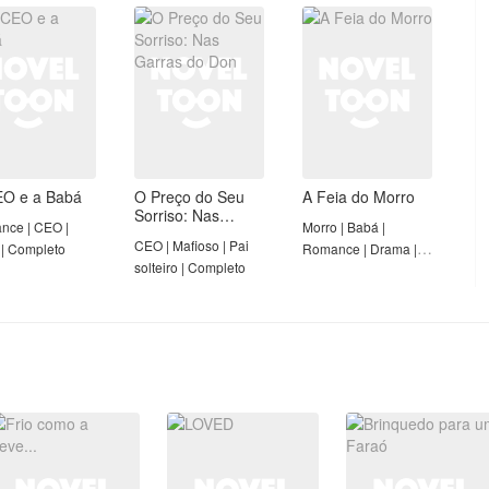
leto
Forte | Completo
O e a Babá
O Preço do Seu
A Feia do Morro
Sorriso: Nas
nce | CEO |
Morro | Babá |
Garras do Don
CEO | Mafioso | Pai
| Completo
Romance | Drama |
solteiro | Completo
Primeiro amor | Dono
de Morro | Completo