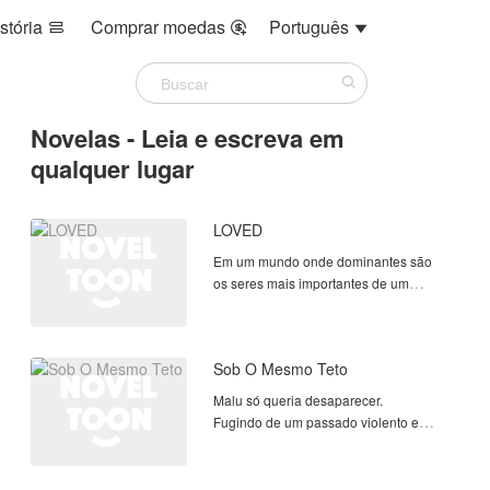
stória
Comprar moedas
Português



Novelas - Leia e escreva em
qualquer lugar
LOVED
Em um mundo onde dominantes são
os seres mais importantes de um
monarquia, Kaito teve o tremendo azar
de nascer submisso.
Sob O Mesmo Teto
Kaito nasceu em um mundo dominado
apenas por Dominantes que maltratam
Malu só queria desaparecer.
submis
Fugindo de um passado violento e
protegendo a filha de cinco anos, ela
aceita trabalhar como babá na casa de
Jackson — um militar rígido, frio e