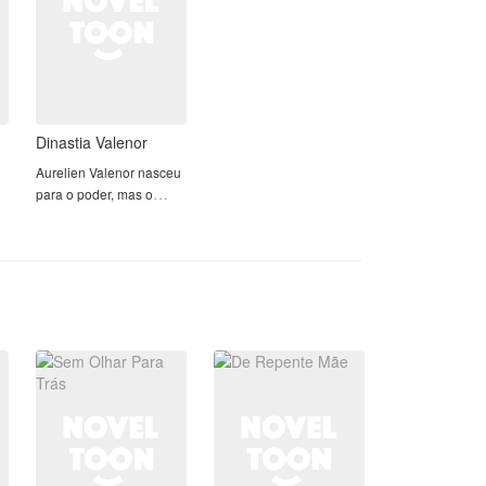
Dinastia Valenor
Aurelien Valenor nasceu
para o poder, mas o
poder não nasceu para
ele. Sendo um ômega,
sua família se recusa a
permitir que ele lidere a
temida Máfia Valenor,
insistindo que seu
destino é herdar apen