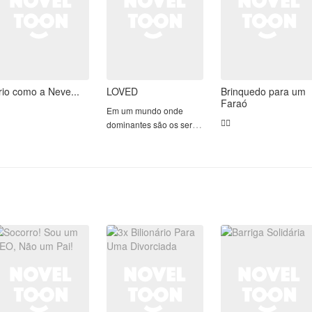
rio como a Neve...
LOVED
Brinquedo para um
Faraó
Em um mundo onde
😶‍🌫️
dominantes são os seres
mais importantes de um
monarquia, Kaito teve o
tremendo azar de nascer
submisso.
Kaito nasceu em um
mundo dominado
apenas por Dominantes
que maltratam submis