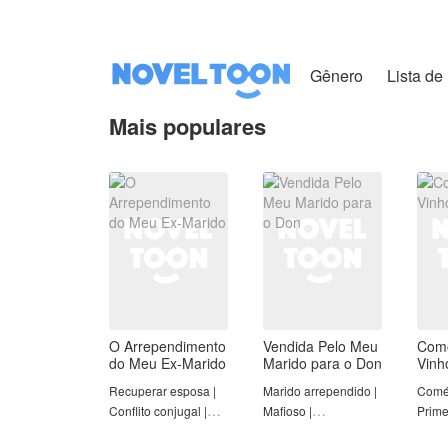
Gênero
Lista de 
Mais populares
O Arrependimento
Vendida Pelo Meu
Com
do Meu Ex-Marido
Marido para o Don
Vinh
Recuperar esposa |
Marido arrependido |
Coméd
Conflito conjugal |
Mafioso |
Prime
Romance | Redenção
Contradições Éticas |
amor 