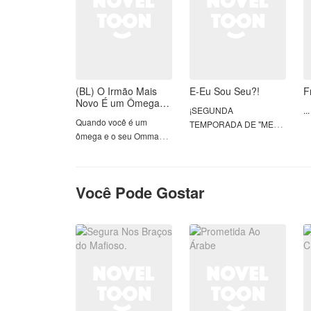
(BL) O Irmão Mais
E-Eu Sou Seu?!
F
Novo É um Ômega?
¡SEGUNDA
...
+19?
Quando você é um
TEMPORADA DE "MEU
ômega e o seu Omma
BABY INOCENTE"!
resolve se casar com um
alfa dominante que tem
exatamente dez filhos e
Você Pode Gostar
todos moram no mesmo
lugar, a sua vida
tranquila pode ficar
bagunçada em apenas
um dia!