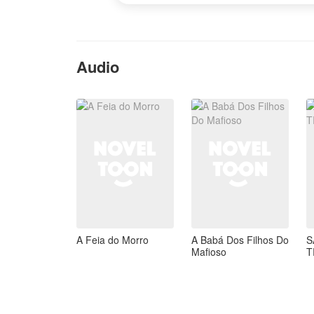
s
Audio
A Feia do Morro
A Babá Dos Filhos Do
S
Mafioso
T