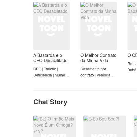
| Completo
Completo
Comp
A Bastarda e o
O Melhor Contrato
O CE
CEO Desabilitado
da Minha Vida
Roma
CEO | Traição |
Casamento por
Babá 
Deficiência | Mulher
contrato | Vendida
Forte | Completo
para pagar dívidas |
Deficiência |
Completo
Chat Story