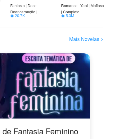
i
Fantasia | Doce |
Romance | Yaoi | Mafiosa
Reencarnação |
| Completo
20.7K
5.3M


Possessivo | Triângulo
amoroso | ABO
Mais Novelas >
a de Fantasia Feminino