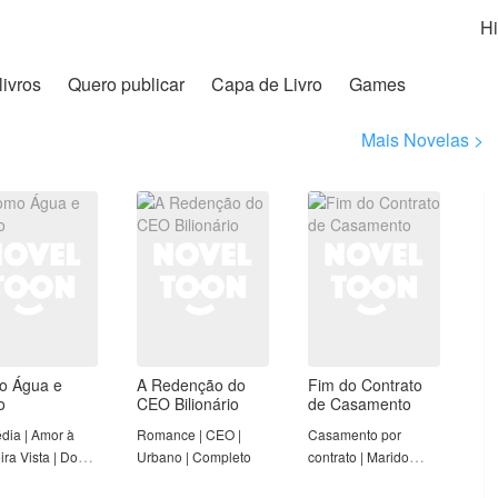
Hi
livros
Quero publicar
Capa de Livro
Games
Mais Novelas >
o Água e
A Redenção do
Fim do Contrato
o
CEO Bilionário
de Casamento
ia | Amor à
Romance | CEO |
Casamento por
ira Vista | Doce
Urbano | Completo
contrato | Marido
| Mulher Forte |
arrependido | Mulher