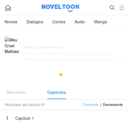



Novela
Dialógica
Contos
Audio
Mangá
Meu Cruel Mafioso
Autor(a): Paula menezes
Me chamo Henrique Hernandes, sou Don da máfia em
seattlon, considerado por todos como um monstro frio e sem

coração, e provavelmente e seja mesmo, afinal só um mostro
mataria o próprio pai.
7.9M
283.7K
4.8



Sou Melissa Meirelles, meus pais morreram em um acidente
e desde então sou somente eu e minha irmãzinha, sou uma
Descrição
Capítulos
sonhadora, luto sempre por meus objetivos, não abaixo
minha cabeça para ninguém.
Atualizado até capítulo 61
Crescente
|
Decrescente
NovelToon tem autorização de Paula menezes para publicar
1
esta obra, o conteúdo é baseado na perspectiva do(a)
Capítulo 1
autor(a), e não representa a perspectiva de NovelToon