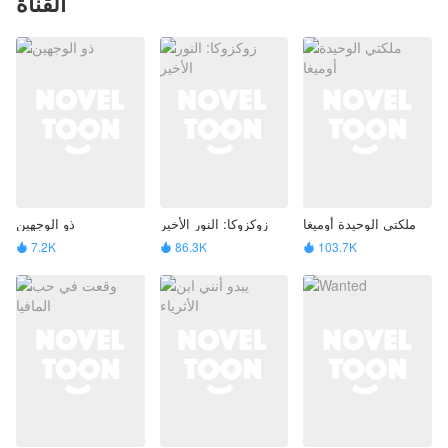
القناة
ملكتي الوحيدة أوميغا
زوكزوكا: النور الأخير
ذو الوجهين
7.2K
86.3K
103.7K


