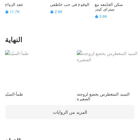
سكن الجامعه مع
الوقوع في حب خاطفي
عقد الزواج
ستراي كيدز
11.7K
2.9K


3.9K

النهاية
السيد المتغطرس يخضع لزوجته
ظمأ-السيّد
الصغيرة
المزيد من الروايات