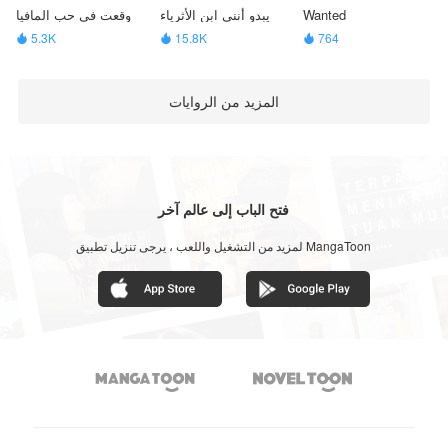
Wanted
يبدو أنني ابن الأثرياء
وقعت في حب المافيا
5.3K
15.8K
764



المزيد من الروايات
فتح الباب إلى عالم آخر
لمزيد من التشغيل واللعب ، يرجى تنزيل تطبيق MangaToon

