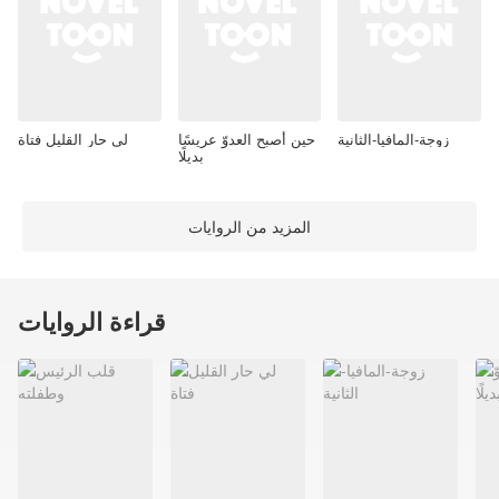
زوجة-المافيا-الثانية
حين أصبح العدوّ عريسًا
لي حار القليل فتاة
بديلًا
المزيد من الروايات
قراءة الروايات