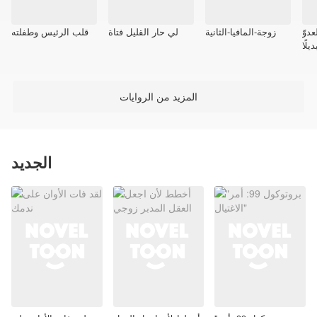
دوّ
زوجة-المافيا-الثانية
لي حار القليل فتاة
قلب الرئيس وطفلته
يلًا
المزيد من الروايات
الجديد