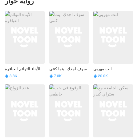
رواية حوار
انت مهربي
سوف اجدكِ اينما كنتي
الأبناء التوائم العباقرة
8.8K
7.0K
20.0K


