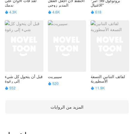
"بروتوكول 99: أمر
أخطط لأن اجعل العقل
لقد فات الأوان على
الاغتيال"
المدبر زوجي
ندمك
4.3K
4.6K
618



لفائف التنانين التسعة
سيبيريت
قبل أن يتحول كل شيء
الأسطورية
إلى رغوة
520

552
11.9K


المزيد من الروايات