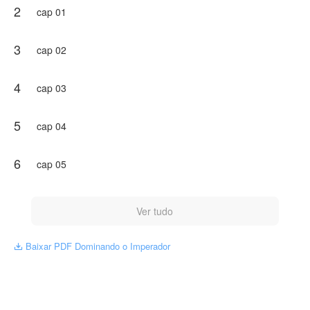
2
cap 01
3
cap 02
4
cap 03
5
cap 04
6
cap 05
Ver tudo
Baixar PDF Dominando o Imperador
