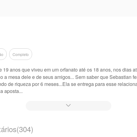
ão
Completo
19 anos que viveu em um orfanato até os 18 anos, nos dias at
o a mesa dele e de seus amigos... Sem saber que Sebastian f
undo de riqueza por 6 meses...Ela se entrega para esse relacio
a aposta...
ra publicar esta obra, o conteúdo é baseado na perspectiva do

ários(304)