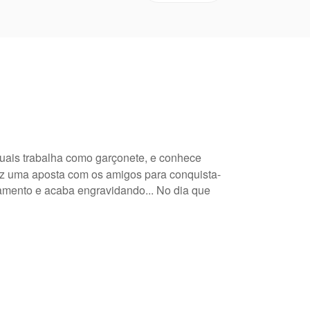
uais trabalha como garçonete, e conhece
ez uma aposta com os amigos para conquista-
namento e acaba engravidando... No dia que
(a) autor(a), e não representa a perspectiva