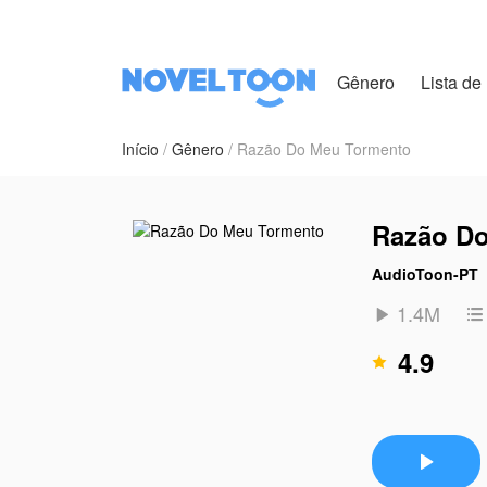
Gênero
Lista de 
Início
Gênero
Razão Do Meu Tormento
Razão D
AudioToon-PT
1.4M


4.9

