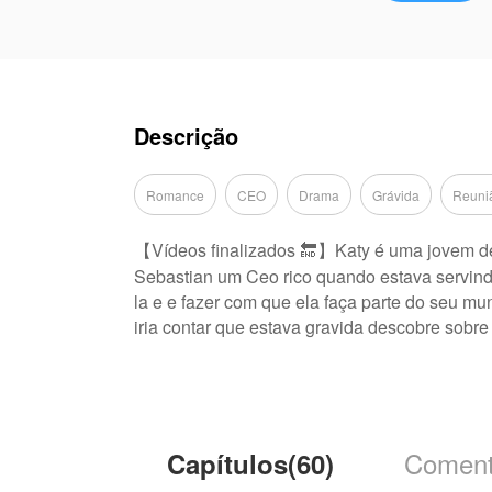
Descrição
Romance
CEO
Drama
Grávida
Reuni
【Vídeos finalizados 🔚】Katy é uma jovem de 
Sebastian um Ceo rico quando estava servind
la e e fazer com que ela faça parte do seu m
iria contar que estava gravida descobre sobre 
AudioToon tem autorização de AudioToon-PT pa
de AudioToon
Coment
Capítulos(60)