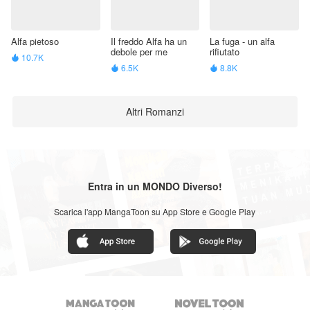
Alfa pietoso
Il freddo Alfa ha un
La fuga - un alfa
debole per me
rifiutato
10.7K

6.5K
8.8K


Altri Romanzi
Entra in un MONDO Diverso!
Scarica l'app MangaToon su App Store e Google Play

