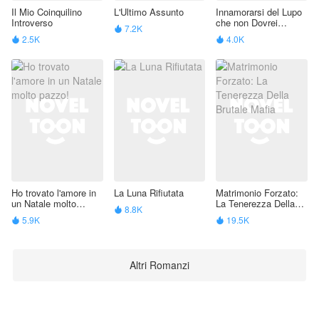
Il Mio Coinquilino
L'Ultimo Assunto
Innamorarsi del Lupo
Introverso
che non Dovrei
7.2K

Amare
2.5K
4.0K


Ho trovato l'amore in
La Luna Rifiutata
Matrimonio Forzato:
un Natale molto
La Tenerezza Della
8.8K

pazzo!
Brutale Mafia
5.9K
19.5K


Altri Romanzi