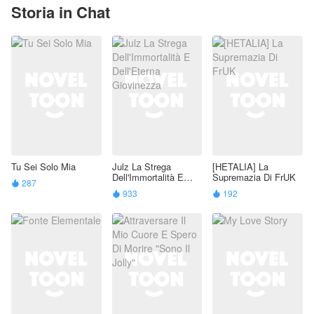
Storia in Chat
Tu Sei Solo Mia
Julz La Strega
[HETALIA] La
Dell'Immortalità E
Supremazia Di FrUK
287

Dell'Eterna
933
192


Giovinezza