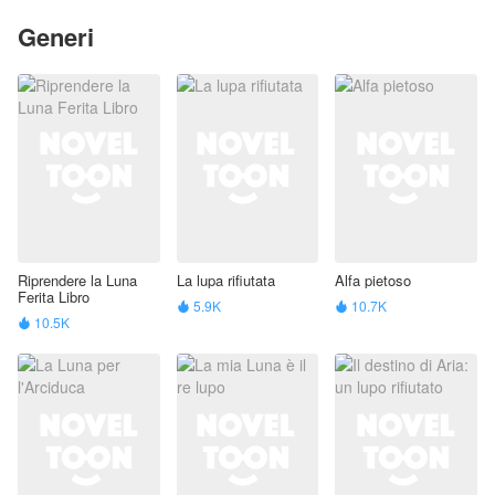
Generi
Riprendere la Luna
La lupa rifiutata
Alfa pietoso
Ferita Libro
5.9K
10.7K


10.5K
