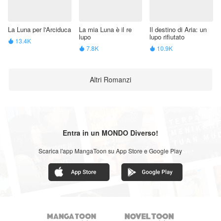
La Luna per l'Arciduca
La mia Luna è il re
Il destino di Aria: un
lupo
lupo rifiutato
13.4K

7.8K
10.9K


Altri Romanzi
Entra in un MONDO Diverso!
Scarica l'app MangaToon su App Store e Google Play

