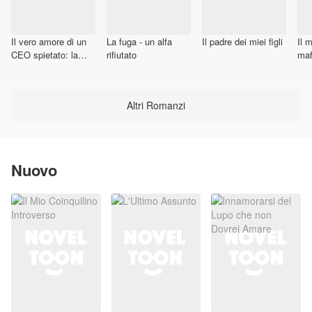
Il vero amore di un
La fuga - un alfa
Il padre dei miei figli
Il 
CEO spietato: la
rifiutato
maf
ragazza cieca
Altri Romanzi
Nuovo