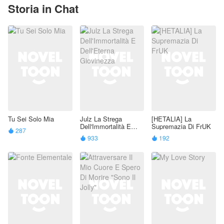
Storia in Chat
Tu Sei Solo Mia
Julz La Strega
[HETALIA] La
Dell'Immortalità E
Supremazia Di FrUK
287

Dell'Eterna
933
192


Giovinezza