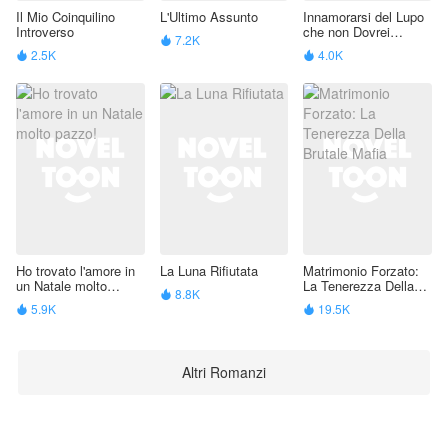
Il Mio Coinquilino
L'Ultimo Assunto
Innamorarsi del Lupo
Introverso
che non Dovrei
7.2K

Amare
2.5K
4.0K


Ho trovato l'amore in
La Luna Rifiutata
Matrimonio Forzato:
un Natale molto
La Tenerezza Della
8.8K

pazzo!
Brutale Mafia
5.9K
19.5K


Altri Romanzi