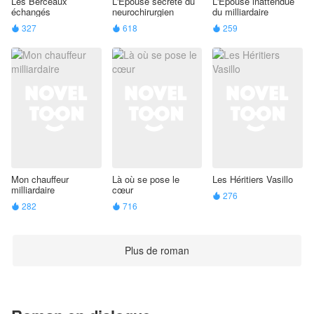
Les Berceaux
L'Épouse secrète du
L'Épouse inattendue
échangés
neurochirurgien
du milliardaire
327
618
259



Mon chauffeur
Là où se pose le
Les Héritiers Vasillo
milliardaire
cœur
276

282
716


Plus de roman