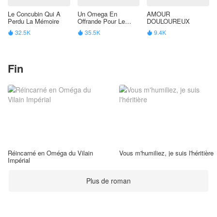
Le Concubin Qui A
Un Omega En
AMOUR
Perdu La Mémoire
Offrande Pour Le
DOULOUREUX
Dragon
32.5K
35.5K
9.4K



Fin
Réincarné en Oméga du Vilain
Vous m'humiliez, je suis l'héritière
Impérial
Plus de roman