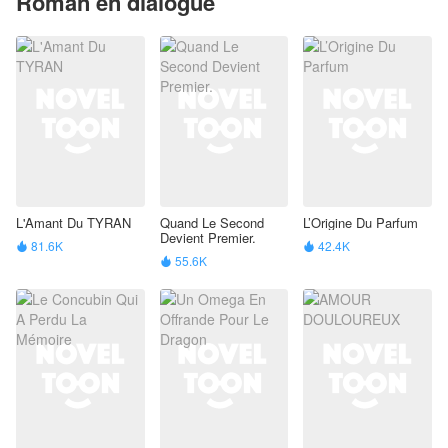
Roman en dialogue
L'Amant Du TYRAN
Quand Le Second
L’Origine Du Parfum
Devient Premier.
81.6K
42.4K


55.6K
