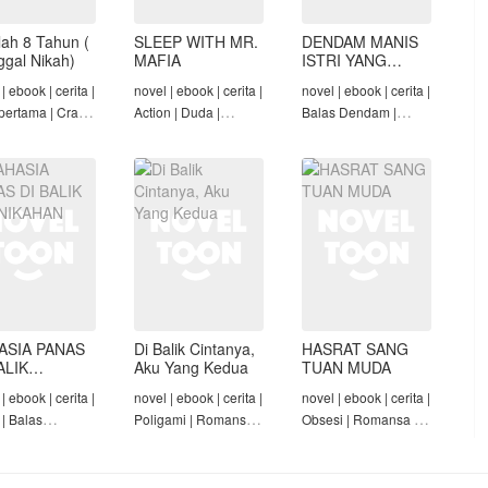
lah 8 Tahun (
SLEEP WITH MR.
DENDAM MANIS
nggal Nikah)
MAFIA
ISTRI YANG
DIMADU
| ebook | cerita |
novel | ebook | cerita |
novel | ebook | cerita |
pertama | Crazy
Action | Duda |
Balas Dendam |
Konglomerat |
Roman-Angst Mafia |
Penyesalan Suami |
 Seiring Waktu |
Tamat
CEO | Tamat
t
ASIA PANAS
Di Balik Cintanya,
HASRAT SANG
ALIK
Aku Yang Kedua
TUAN MUDA
NIKAHAN
| ebook | cerita |
novel | ebook | cerita |
novel | ebook | cerita |
 | Balas
Poligami | Romansa |
Obsesi | Romansa |
am | Diam-Diam
Tamat
Pembantu | Tamat