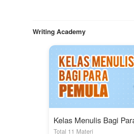
membiarkan keheningan
m
berbicara lebih banyak
T
daripada kata-kata.
m
Mahesa Putra
Writing Academy
Dirgantara.
Sosok yang
kehadirannya perlahan
mengubah seluruh jalan
hidupku.
Kelas Menulis Bagi Pa
Total 11 Materi