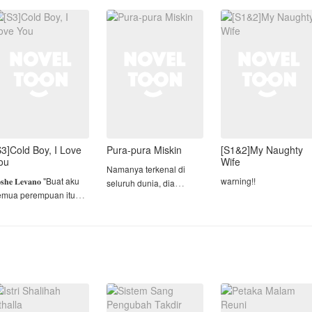
tahun yang lalu, Kirana
stabil. Sifat Andra kini
an kehamilan yang
memilih untuk tidak
juga telah b
atang kemudian,
S3]Cold Boy, I Love
Pura-pura Miskin
[S1&2]My Naughty
ou
Wife
Namanya terkenal di
𝐨𝐬𝐡𝐞 𝐋𝐞𝐯𝐚𝐧𝐨 "Buat aku
warning!!
seluruh dunia, dia
emua perempuan itu
memiliki identitas yang
enyusahkan!"
18+
luar biasa, tidak ada
yang mengenalnya
𝐚𝐫𝐞𝐧 𝐌𝐚𝐝𝐞𝐥𝐲𝐧 "dia
cerita ini hanya karang
selain orang yang tahu
ngin tapi aku
semata, tidak ada
jati dirinya yang
enyukainya."
sangkut pautnya denga
sebenarnya.
kehidupan nyata.
arena terlambat
cerita ini tidak bermaks
Seseorang yang
ekolah membuat
untuk
berkuasa yang sedang