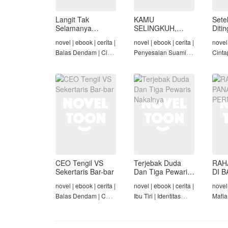
Langit Tak
KAMU
Sete
Selamanya
SELINGKUH,
Diti
Mendung,
KAMU
novel | ebook | cerita |
novel | ebook | cerita |
novel 
Seraphina
BANGKRUT
Balas Dendam | Cinta
Penyesalan Suami |
Cinta
Seiring Waktu |
Identitas Tersembunyi
Rich/
Penyesalan Suami
| Balas Dendam |
Cinta
Tamat
Tama
CEO Tengil VS
Terjebak Duda
RAH
Sekertaris Bar-bar
Dan Tiga Pewaris
DI B
Nakalnya
PER
novel | ebook | cerita |
novel | ebook | cerita |
novel 
Balas Dendam | CEO
Ibu Tiri | Identitas
Mafia
| Mafia | Tamat
Tersembunyi | Mafia |
Dend
Tamat
Cinta