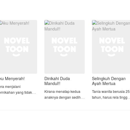
ku Menyerah!
Dinikahi Duda
Selingkuh Dengan
Mandul!!
Ayah Mertua
yra menjalani
Kirana menatap kedua
Tania wanita berusia 25
ernikahan yang tidak
anaknya dengan sedih.
tahun, harus rela tingga
ernah benar-benar ia
Arka, yang baru berusia
di rumah mertua yang
nginkan. Menikah
delapan tahun, dan
hampir berkepala 5, da
arena perjodohan, ia
Tiara, yang berusia lima
berstatus duda. Karena
erusaha menjalani
tahun. Setelah kematian
pekerjaan sang suami
rannya sebagai istri
suaminya, Arya, tiga
yang sudah mulai tidak
engan sebaik mungkin.