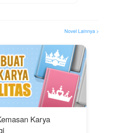
a
Novel Lainnya >
Kemasan Karya
gi