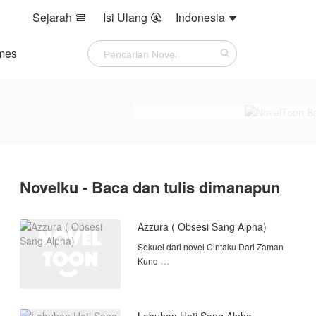
Sejarah
Isi Ulang
Indonesia



mes
Novelku - Baca dan tulis dimanapun
Azzura ( Obsesi Sang Alpha)
Sekuel dari novel Cintaku Dari Zaman
Kuno
Azzura hidup dalam kemewahan yang
tak terhingga. Ia adalah putri dari