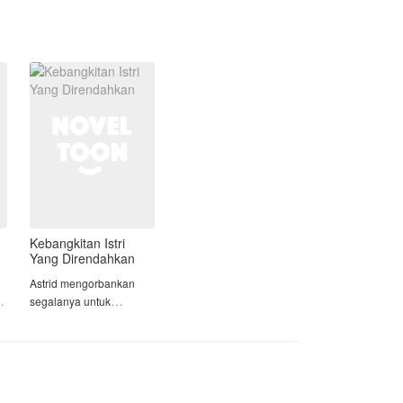
tidak bisa disentuh oleh sembarang
orang.
Dua karakter kuat pemilik rahasia
besar ini mendadak terikat dalam
pernikahan tak terencana. Siapa yang
akan menyerah lebih dulu? Akankah
kebuasan serigala bisa menaklukkan
sang putri rahasia, atau justru sang
Alpha yang akan bertekuk lutut di
bawah kendali Arabella?
Kebangkitan Istri
Yang Direndahkan
Astrid mengorbankan
l
segalanya untuk
keluarga. Namun,
n
pengorbanannya justru
dibalas dengan hinaan.
Setelah melahirkan,