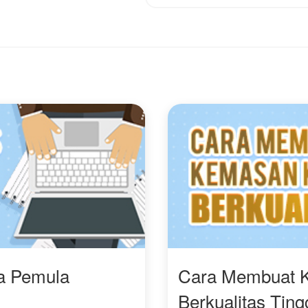
endekati keseharian.
melewati semua itu,
hanks buat yg sudah
melewati hal tak terdug
ampir ya💋❤️🫂
dari masa lalunya!
ra Pemula
Cara Membuat 
Berkualitas Ting