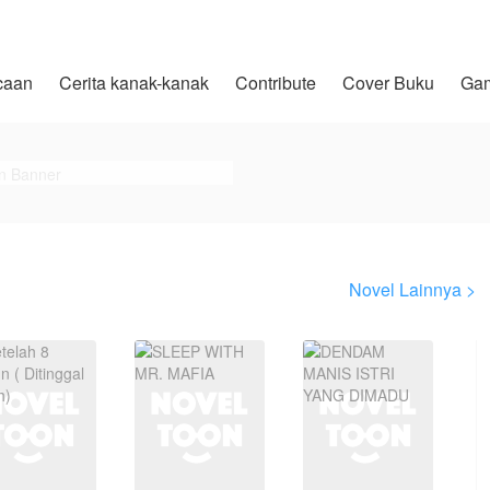
caan
Cerita kanak-kanak
Contribute
Cover Buku
Ga
Novel Lainnya >