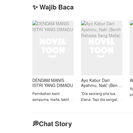
✨ Wajib Baca
DENDAM MANIS
Ayo Kabur Dari
A
ISTRI YANG DIMADU
Ayahmu, Nak! (Benih
A
Rahasia Sang Mafia)
Pernikahan kami
"Dia seorang pria tua,
p
sempurna. Harta, takhta,
Elena. Tapi dia sangat
p
dan sepasang anak
kaya dan royal. Tugasmu
i
kembar yang rupawan
hanya melayaninya satu
k
telah kami miliki. Sebagai
malam dengan mata
b
💭Chat Story
sesama pemilik
tertutup."
pe
perusahaan, aku dan
d