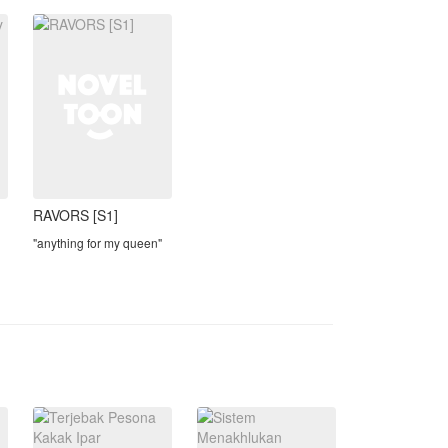
tubuh Astrid berat
badannya naik drastis
hingga membuat Lucas,
suaminya yang seor
RAVORS [S1]
"anything for my queen"
~lizkook~
-dilarang copy !!
-banyak kata-kata kasar !!
an
-mengandung 18+
n
ud