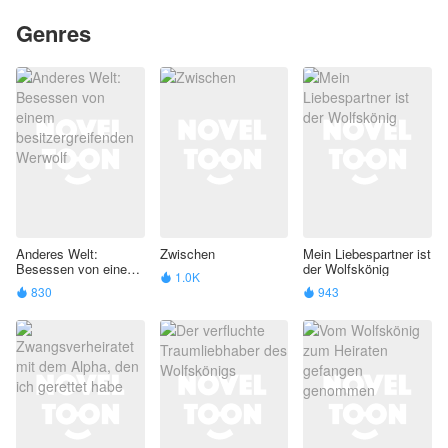
Genres
Anderes Welt:
Zwischen
Mein Liebespartner ist
Besessen von einem
der Wolfskönig
1.0K

besitzergreifenden
830
943


Werwolf