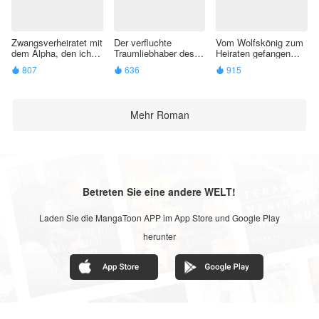
Zwangsverheiratet mit
Der verfluchte
Vom Wolfskönig zum
dem Alpha, den ich
Traumliebhaber des
Heiraten gefangen
gerettet habe
Wolfskönigs
genommen
807
636
915



Mehr Roman
Betreten Sie eine andere WELT!
Laden Sie die MangaToon APP im App Store und Google Play
herunter