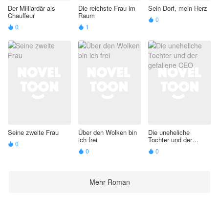
Der Milliardär als
Die reichste Frau im
Sein Dorf, mein Herz
Chauffeur
Raum
0

0
1


Seine zweite Frau
Über den Wolken bin
Die uneheliche
ich frei
Tochter und der
0

gefallene CEO
0
0


Mehr Roman