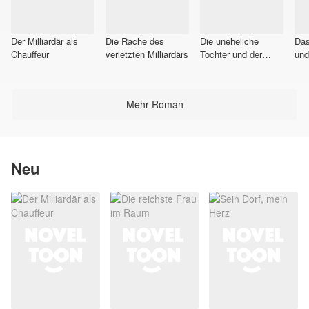
Der Milliardär als
Die Rache des
Die uneheliche
Da
Chauffeur
verletzten Milliardärs
Tochter und der
und
gefallene CEO
Rol
Mehr Roman
Neu