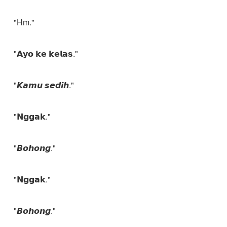
"Hm."
"𝗔𝘆𝗼 𝗸𝗲 𝗸𝗲𝗹𝗮𝘀."
"𝙆𝙖𝙢𝙪 𝙨𝙚𝙙𝙞𝙝."
"𝗡𝗴𝗴𝗮𝗸."
"𝘽𝙤𝙝𝙤𝙣𝙜."
"𝗡𝗴𝗴𝗮𝗸."
"𝘽𝙤𝙝𝙤𝙣𝙜."