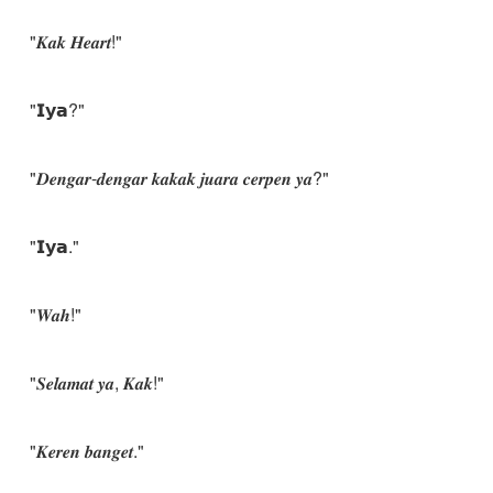
"𝑲𝒂𝒌 𝑯𝒆𝒂𝒓𝒕!"
"𝗜𝘆𝗮?"
"𝑫𝒆𝒏𝒈𝒂𝒓-𝒅𝒆𝒏𝒈𝒂𝒓 𝒌𝒂𝒌𝒂𝒌 𝒋𝒖𝒂𝒓𝒂 𝒄𝒆𝒓𝒑𝒆𝒏 𝒚𝒂?"
"𝗜𝘆𝗮."
"𝑾𝒂𝒉!"
"𝑺𝒆𝒍𝒂𝒎𝒂𝒕 𝒚𝒂, 𝑲𝒂𝒌!"
"𝑲𝒆𝒓𝒆𝒏 𝒃𝒂𝒏𝒈𝒆𝒕."