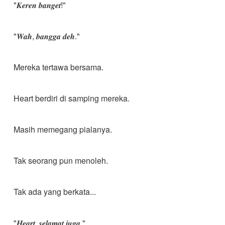
"𝑲𝒆𝒓𝒆𝒏 𝒃𝒂𝒏𝒈𝒆𝒕!"
"𝑾𝒂𝒉, 𝒃𝒂𝒏𝒈𝒈𝒂 𝒅𝒆𝒉."
Mereka tertawa bersama.
Heart berdiri di samping mereka.
Masih memegang pialanya.
Tak seorang pun menoleh.
Tak ada yang berkata...
"𝑯𝒆𝒂𝒓𝒕, 𝒔𝒆𝒍𝒂𝒎𝒂𝒕 𝒋𝒖𝒈𝒂."