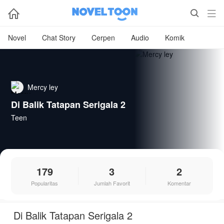



Novel
Chat Story
Cerpen
Audio
Komik
Mercy ley
Di Balik Tatapan Serigala 2
Teen
179
3
2
Popularitas
Jumlah Favorit
Komentar
Di Balik Tatapan Serigala 2