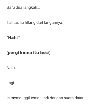
Baru dua langkah...
Tali tas itu hilang dari tangannya.
"𝗛𝗮𝗵?"
(𝗽𝗲𝗿𝗴𝗶 𝗸𝗺𝗻𝗮 𝗶𝘁𝘂 tas😌)
Nala.
Lagi.
Ia memanggil teman tadi dengan suara datar.