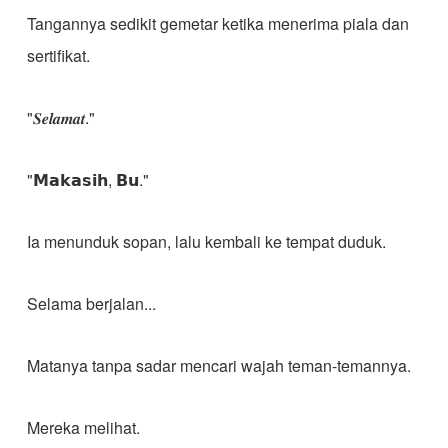
Tangannya sedikit gemetar ketika menerima piala dan
sertifikat.
"𝑺𝒆𝒍𝒂𝒎𝒂𝒕."
"𝗠𝗮𝗸𝗮𝘀𝗶𝗵, 𝗕𝘂."
Ia menunduk sopan, lalu kembali ke tempat duduk.
Selama berjalan...
Matanya tanpa sadar mencari wajah teman-temannya.
Mereka melihat.