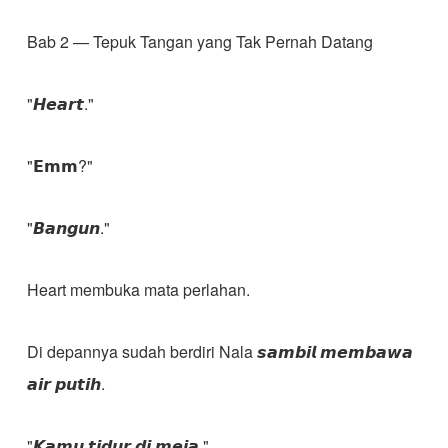
Bab 2 — Tepuk Tangan yang Tak Pernah Datang
"𝙃𝙚𝙖𝙧𝙩."
"𝗘𝗺𝗺?"
"𝘽𝙖𝙣𝙜𝙪𝙣."
Heart membuka mata perlahan.
Di depannya sudah berdiri Nala 𝙨𝙖𝙢𝙗𝙞𝙡 𝙢𝙚𝙢𝙗𝙖𝙬𝙖
𝙖𝙞𝙧 𝙥𝙪𝙩𝙞𝙝.
"𝙆𝙖𝙢𝙪 𝙩𝙞𝙙𝙪𝙧 𝙙𝙞 𝙢𝙚𝙟𝙖."