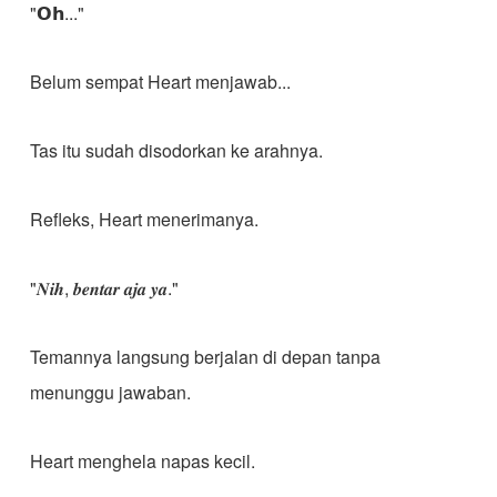
"𝗢𝗵..."
Belum sempat Heart menjawab...
Tas itu sudah disodorkan ke arahnya.
Refleks, Heart menerimanya.
"𝑵𝒊𝒉, 𝒃𝒆𝒏𝒕𝒂𝒓 𝒂𝒋𝒂 𝒚𝒂."
Temannya langsung berjalan di depan tanpa
menunggu jawaban.
Heart menghela napas kecil.