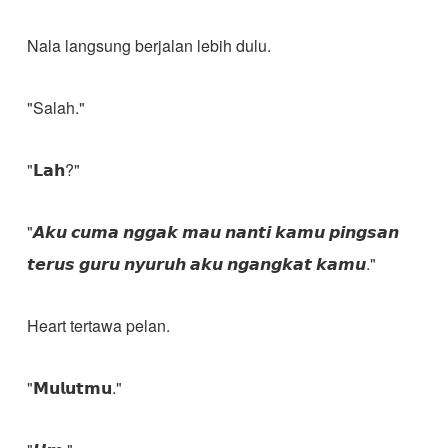
Nala langsung berjalan lebih dulu.
"Salah."
"𝗟𝗮𝗵?"
"𝘼𝙠𝙪 𝙘𝙪𝙢𝙖 𝙣𝙜𝙜𝙖𝙠 𝙢𝙖𝙪 𝙣𝙖𝙣𝙩𝙞 𝙠𝙖𝙢𝙪 𝙥𝙞𝙣𝙜𝙨𝙖𝙣
𝙩𝙚𝙧𝙪𝙨 𝙜𝙪𝙧𝙪 𝙣𝙮𝙪𝙧𝙪𝙝 𝙖𝙠𝙪 𝙣𝙜𝙖𝙣𝙜𝙠𝙖𝙩 𝙠𝙖𝙢𝙪."
Heart tertawa pelan.
"𝗠𝘂𝗹𝘂𝘁𝗺𝘂."