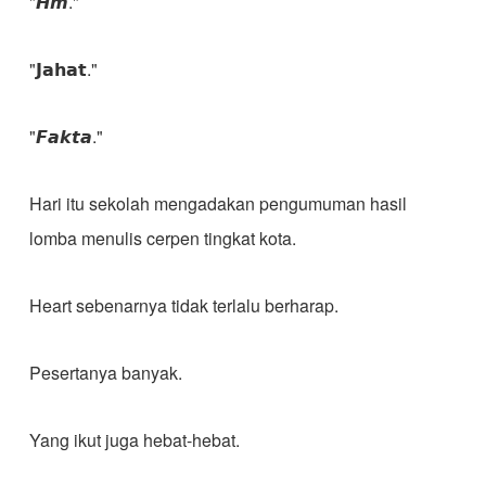
"𝙃𝙢."
"𝗝𝗮𝗵𝗮𝘁."
"𝙁𝙖𝙠𝙩𝙖."
Hari itu sekolah mengadakan pengumuman hasil
lomba menulis cerpen tingkat kota.
Heart sebenarnya tidak terlalu berharap.
Pesertanya banyak.
Yang ikut juga hebat-hebat.