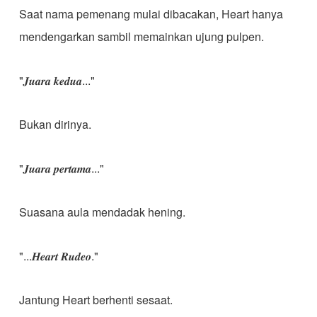
Saat nama pemenang mulai dibacakan, Heart hanya
mendengarkan sambil memainkan ujung pulpen.
"𝑱𝒖𝒂𝒓𝒂 𝒌𝒆𝒅𝒖𝒂..."
Bukan dirinya.
"𝑱𝒖𝒂𝒓𝒂 𝒑𝒆𝒓𝒕𝒂𝒎𝒂..."
Suasana aula mendadak hening.
"...𝑯𝒆𝒂𝒓𝒕 𝑹𝒖𝒅𝒆𝒐."
Jantung Heart berhenti sesaat.