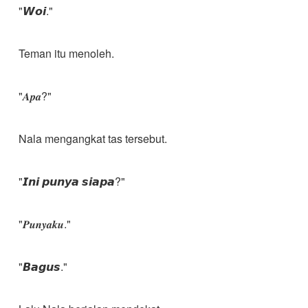
"𝙒𝙤𝙞."
Teman itu menoleh.
"𝑨𝒑𝒂?"
Nala mengangkat tas tersebut.
"𝙄𝙣𝙞 𝙥𝙪𝙣𝙮𝙖 𝙨𝙞𝙖𝙥𝙖?"
"𝑷𝒖𝒏𝒚𝒂𝒌𝒖."
"𝘽𝙖𝙜𝙪𝙨."