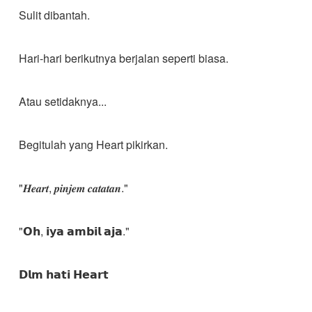
Sulit dibantah.
Hari-hari berikutnya berjalan seperti biasa.
Atau setidaknya...
Begitulah yang Heart pikirkan.
"𝑯𝒆𝒂𝒓𝒕, 𝒑𝒊𝒏𝒋𝒆𝒎 𝒄𝒂𝒕𝒂𝒕𝒂𝒏."
"𝗢𝗵, 𝗶𝘆𝗮 𝗮𝗺𝗯𝗶𝗹 𝗮𝗷𝗮."
𝗗𝗹𝗺 𝗵𝗮𝘁𝗶 𝗛𝗲𝗮𝗿𝘁