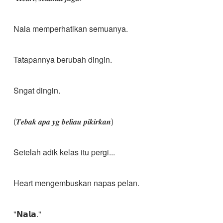
Nala memperhatikan semuanya.
Tatapannya berubah dingin.
Sngat dingin.
(𝑻𝒆𝒃𝒂𝒌 𝒂𝒑𝒂 𝒚𝒈 𝒃𝒆𝒍𝒊𝒂𝒖 𝒑𝒊𝒌𝒊𝒓𝒌𝒂𝒏)
Setelah adik kelas itu pergi...
Heart mengembuskan napas pelan.
"𝗡𝗮𝗹𝗮."