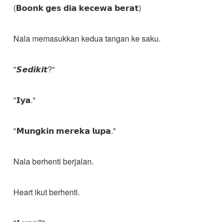
(𝗕𝗼𝗼𝗻𝗸 𝗴𝗲𝘀 𝗱𝗶𝗮 𝗸𝗲𝗰𝗲𝘄𝗮 𝗯𝗲𝗿𝗮𝘁)
Nala memasukkan kedua tangan ke saku.
"𝙎𝙚𝙙𝙞𝙠𝙞𝙩?"
"𝗜𝘆𝗮."
"𝗠𝘂𝗻𝗴𝗸𝗶𝗻 𝗺𝗲𝗿𝗲𝗸𝗮 𝗹𝘂𝗽𝗮."
Nala berhenti berjalan.
Heart ikut berhenti.