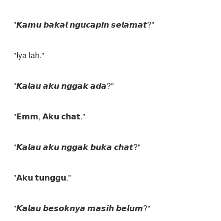
"𝙆𝙖𝙢𝙪 𝙗𝙖𝙠𝙖𝙡 𝙣𝙜𝙪𝙘𝙖𝙥𝙞𝙣 𝙨𝙚𝙡𝙖𝙢𝙖𝙩?"
"Iya lah."
"𝙆𝙖𝙡𝙖𝙪 𝙖𝙠𝙪 𝙣𝙜𝙜𝙖𝙠 𝙖𝙙𝙖?"
"𝗘𝗺𝗺, 𝗔𝗸𝘂 𝗰𝗵𝗮𝘁."
"𝙆𝙖𝙡𝙖𝙪 𝙖𝙠𝙪 𝙣𝙜𝙜𝙖𝙠 𝙗𝙪𝙠𝙖 𝙘𝙝𝙖𝙩?"
"𝗔𝗸𝘂 𝘁𝘂𝗻𝗴𝗴𝘂."
"𝙆𝙖𝙡𝙖𝙪 𝙗𝙚𝙨𝙤𝙠𝙣𝙮𝙖 𝙢𝙖𝙨𝙞𝙝 𝙗𝙚𝙡𝙪𝙢?"