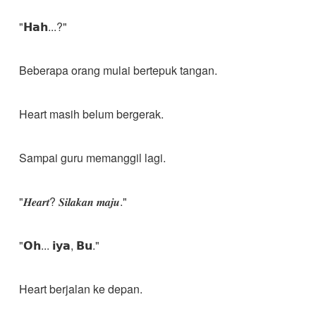
"𝗛𝗮𝗵...?"
Beberapa orang mulai bertepuk tangan.
Heart masih belum bergerak.
Sampai guru memanggil lagi.
"𝑯𝒆𝒂𝒓𝒕? 𝑺𝒊𝒍𝒂𝒌𝒂𝒏 𝒎𝒂𝒋𝒖."
"𝗢𝗵... 𝗶𝘆𝗮, 𝗕𝘂."
Heart berjalan ke depan.