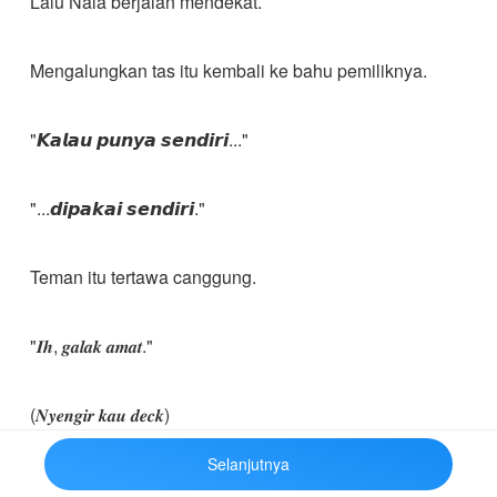
Lalu Nala berjalan mendekat.
Mengalungkan tas itu kembali ke bahu pemiliknya.
"𝙆𝙖𝙡𝙖𝙪 𝙥𝙪𝙣𝙮𝙖 𝙨𝙚𝙣𝙙𝙞𝙧𝙞..."
"...𝙙𝙞𝙥𝙖𝙠𝙖𝙞 𝙨𝙚𝙣𝙙𝙞𝙧𝙞."
Teman itu tertawa canggung.
"𝑰𝒉, 𝒈𝒂𝒍𝒂𝒌 𝒂𝒎𝒂𝒕."
(𝑵𝒚𝒆𝒏𝒈𝒊𝒓 𝒌𝒂𝒖 𝒅𝒆𝒄𝒌)
Selanjutnya
"𝘽𝙪𝙠𝙖𝙣 𝙜𝙖𝙡𝙖𝙠."