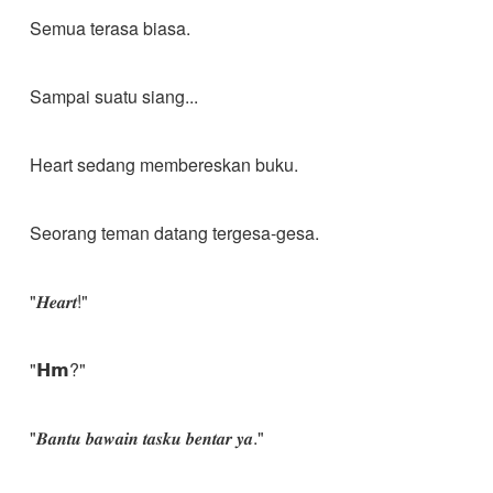
Semua terasa biasa.
Sampai suatu siang...
Heart sedang membereskan buku.
Seorang teman datang tergesa-gesa.
"𝑯𝒆𝒂𝒓𝒕!"
"𝗛𝗺?"
"𝑩𝒂𝒏𝒕𝒖 𝒃𝒂𝒘𝒂𝒊𝒏 𝒕𝒂𝒔𝒌𝒖 𝒃𝒆𝒏𝒕𝒂𝒓 𝒚𝒂."