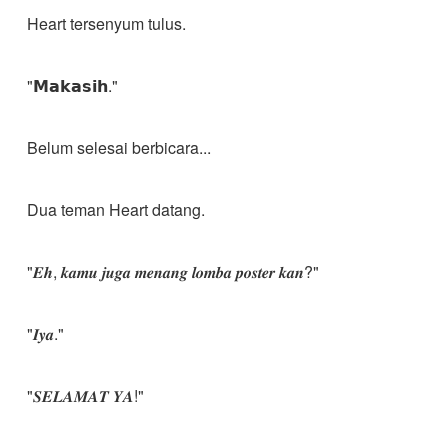
Heart tersenyum tulus.
"𝗠𝗮𝗸𝗮𝘀𝗶𝗵."
Belum selesai berbicara...
Dua teman Heart datang.
"𝑬𝒉, 𝒌𝒂𝒎𝒖 𝒋𝒖𝒈𝒂 𝒎𝒆𝒏𝒂𝒏𝒈 𝒍𝒐𝒎𝒃𝒂 𝒑𝒐𝒔𝒕𝒆𝒓 𝒌𝒂𝒏?"
"𝑰𝒚𝒂."
"𝑺𝑬𝑳𝑨𝑴𝑨𝑻 𝒀𝑨!"