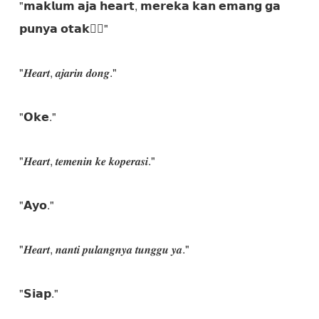
"𝗺𝗮𝗸𝗹𝘂𝗺 𝗮𝗷𝗮 𝗵𝗲𝗮𝗿𝘁, 𝗺𝗲𝗿𝗲𝗸𝗮 𝗸𝗮𝗻 𝗲𝗺𝗮𝗻𝗴 𝗴𝗮
𝗽𝘂𝗻𝘆𝗮 𝗼𝘁𝗮𝗸🙂‍↕️"
"𝑯𝒆𝒂𝒓𝒕, 𝒂𝒋𝒂𝒓𝒊𝒏 𝒅𝒐𝒏𝒈."
"𝗢𝗸𝗲."
"𝑯𝒆𝒂𝒓𝒕, 𝒕𝒆𝒎𝒆𝒏𝒊𝒏 𝒌𝒆 𝒌𝒐𝒑𝒆𝒓𝒂𝒔𝒊."
"𝗔𝘆𝗼."
"𝑯𝒆𝒂𝒓𝒕, 𝒏𝒂𝒏𝒕𝒊 𝒑𝒖𝒍𝒂𝒏𝒈𝒏𝒚𝒂 𝒕𝒖𝒏𝒈𝒈𝒖 𝒚𝒂."
"𝗦𝗶𝗮𝗽."