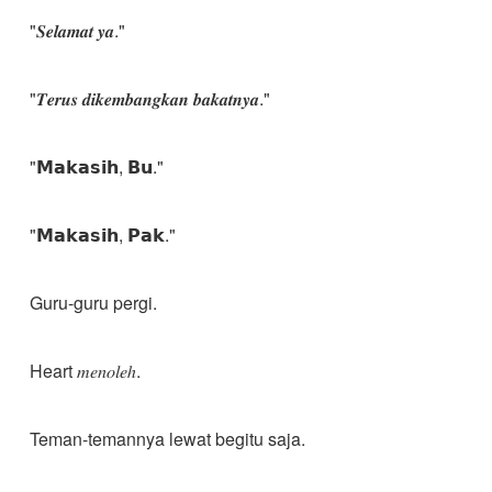
"𝑺𝒆𝒍𝒂𝒎𝒂𝒕 𝒚𝒂."
"𝑻𝒆𝒓𝒖𝒔 𝒅𝒊𝒌𝒆𝒎𝒃𝒂𝒏𝒈𝒌𝒂𝒏 𝒃𝒂𝒌𝒂𝒕𝒏𝒚𝒂."
"𝗠𝗮𝗸𝗮𝘀𝗶𝗵, 𝗕𝘂."
"𝗠𝗮𝗸𝗮𝘀𝗶𝗵, 𝗣𝗮𝗸."
Guru-guru pergi.
Heart 𝑚𝑒𝑛𝑜𝑙𝑒ℎ.
Teman-temannya lewat begitu saja.