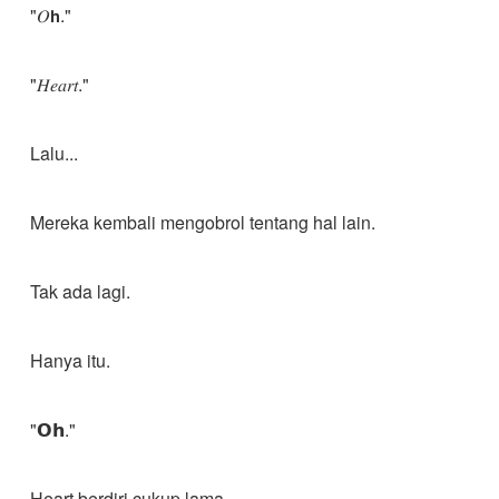
"𝑂𝗵."
"𝐻𝑒𝑎𝑟𝑡."
Lalu...
Mereka kembali mengobrol tentang hal lain.
Tak ada lagi.
Hanya itu.
"𝗢𝗵."
Heart berdiri cukup lama.