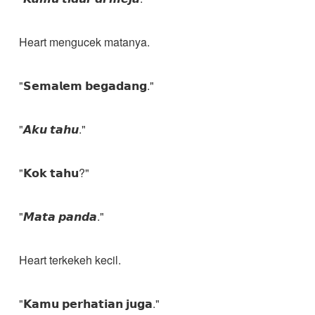
Heart mengucek matanya.
"𝗦𝗲𝗺𝗮𝗹𝗲𝗺 𝗯𝗲𝗴𝗮𝗱𝗮𝗻𝗴."
"𝘼𝙠𝙪 𝙩𝙖𝙝𝙪."
"𝗞𝗼𝗸 𝘁𝗮𝗵𝘂?"
"𝙈𝙖𝙩𝙖 𝙥𝙖𝙣𝙙𝙖."
Heart terkekeh kecil.
"𝗞𝗮𝗺𝘂 𝗽𝗲𝗿𝗵𝗮𝘁𝗶𝗮𝗻 𝗷𝘂𝗴𝗮."