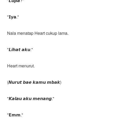
"𝙇𝙪𝙥𝙖?"
"𝗜𝘆𝗮."
Nala menatap Heart cukup lama.
"𝙇𝙞𝙝𝙖𝙩 𝙖𝙠𝙪."
Heart menurut.
(𝙉𝙪𝙧𝙪𝙩 𝙗𝙖𝙚 𝙠𝙖𝙢𝙪 𝙢𝙗𝙖𝙠)
"𝙆𝙖𝙡𝙖𝙪 𝙖𝙠𝙪 𝙢𝙚𝙣𝙖𝙣𝙜."
"𝗘𝗺𝗺."