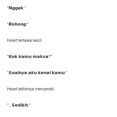
"𝗡𝗴𝗴𝗮𝗸."
"𝘽𝙤𝙝𝙤𝙣𝙜."
Heart tertawa kecil.
"𝗞𝗼𝗸 𝗸𝗮𝗺𝘂 𝗺𝗮𝗸𝘀𝗮?"
"𝙎𝙤𝙖𝙡𝙣𝙮𝙖 𝙖𝙠𝙪 𝙠𝙚𝙣𝙖𝙡 𝙠𝙖𝙢𝙪."
Heart akhirnya menyerah.
"...𝗦𝗲𝗱𝗶𝗸𝗶𝘁."