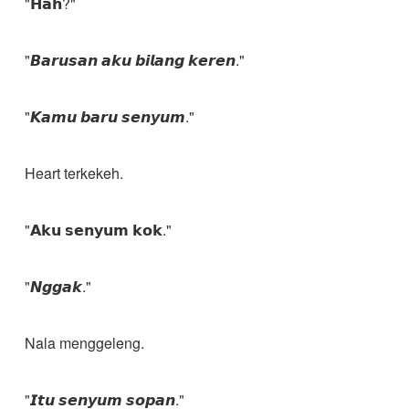
"𝗛𝗮𝗵?"
"𝘽𝙖𝙧𝙪𝙨𝙖𝙣 𝙖𝙠𝙪 𝙗𝙞𝙡𝙖𝙣𝙜 𝙠𝙚𝙧𝙚𝙣."
"𝙆𝙖𝙢𝙪 𝙗𝙖𝙧𝙪 𝙨𝙚𝙣𝙮𝙪𝙢."
Heart terkekeh.
"𝗔𝗸𝘂 𝘀𝗲𝗻𝘆𝘂𝗺 𝗸𝗼𝗸."
"𝙉𝙜𝙜𝙖𝙠."
Nala menggeleng.
"𝙄𝙩𝙪 𝙨𝙚𝙣𝙮𝙪𝙢 𝙨𝙤𝙥𝙖𝙣."