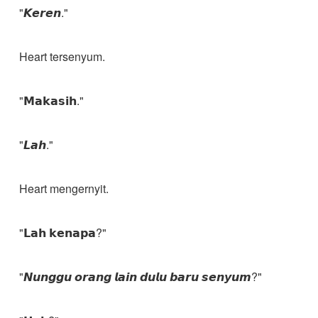
"𝙆𝙚𝙧𝙚𝙣."
Heart tersenyum.
"𝗠𝗮𝗸𝗮𝘀𝗶𝗵."
"𝙇𝙖𝙝."
Heart mengernyit.
"𝗟𝗮𝗵 𝗸𝗲𝗻𝗮𝗽𝗮?"
"𝙉𝙪𝙣𝙜𝙜𝙪 𝙤𝙧𝙖𝙣𝙜 𝙡𝙖𝙞𝙣 𝙙𝙪𝙡𝙪 𝙗𝙖𝙧𝙪 𝙨𝙚𝙣𝙮𝙪𝙢?"