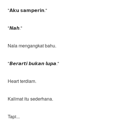
"𝗔𝗸𝘂 𝘀𝗮𝗺𝗽𝗲𝗿𝗶𝗻."
"𝙉𝙖𝙝."
Nala mengangkat bahu.
"𝘽𝙚𝙧𝙖𝙧𝙩𝙞 𝙗𝙪𝙠𝙖𝙣 𝙡𝙪𝙥𝙖."
Heart terdiam.
Kalimat itu sederhana.
Tapi...