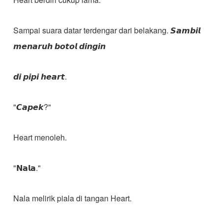
Sampai suara datar terdengar dari belakang. 𝙎𝙖𝙢𝙗𝙞𝙡
𝙢𝙚𝙣𝙖𝙧𝙪𝙝 𝙗𝙤𝙩𝙤𝙡 𝙙𝙞𝙣𝙜𝙞𝙣
𝙙𝙞 𝙥𝙞𝙥𝙞 𝙝𝙚𝙖𝙧𝙩.
"𝘾𝙖𝙥𝙚𝙠?"
Heart menoleh.
"𝗡𝗮𝗹𝗮."
Nala melirik piala di tangan Heart.