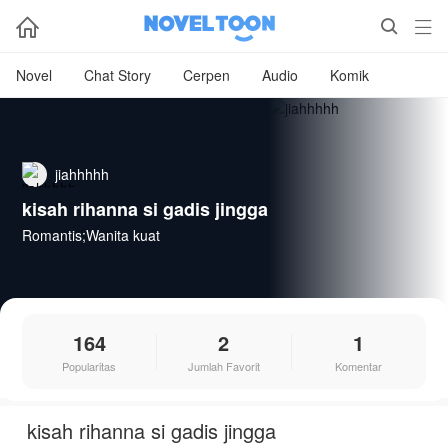



Novel
Chat Story
Cerpen
Audio
Komik
jiahhhhh
kisah rihanna si gadis jingga
Romantis;Wanita kuat
164
2
1
Popularitas
Jumlah Favorit
Komentar
kisah rihanna si gadis jingga