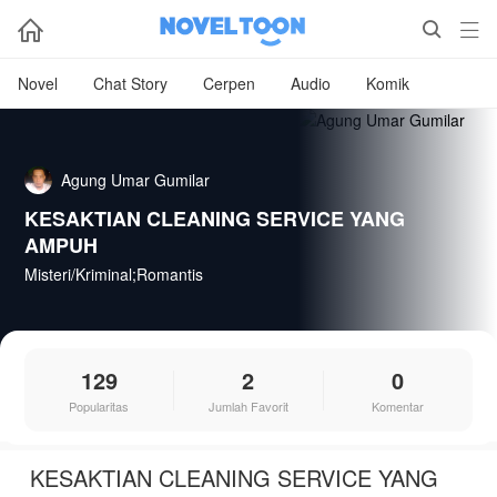



Novel
Chat Story
Cerpen
Audio
Komik
Agung Umar Gumilar
KESAKTIAN CLEANING SERVICE YANG
AMPUH
Misteri/Kriminal;Romantis
129
2
0
Popularitas
Jumlah Favorit
Komentar
KESAKTIAN CLEANING SERVICE YANG