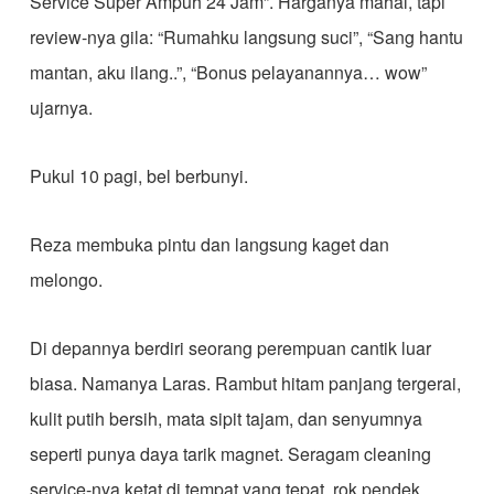
Service Super Ampuh 24 Jam”. Harganya mahal, tapi
review-nya gila: “Rumahku langsung suci”, “Sang hantu
mantan, aku ilang..”, “Bonus pelayanannya… wow”
ujarnya.
Pukul 10 pagi, bel berbunyi.
Reza membuka pintu dan langsung kaget dan
melongo.
Di depannya berdiri seorang perempuan cantik luar
biasa. Namanya Laras. Rambut hitam panjang tergerai,
kulit putih bersih, mata sipit tajam, dan senyumnya
seperti punya daya tarik magnet. Seragam cleaning
service-nya ketat di tempat yang tepat, rok pendek