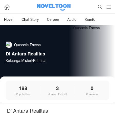



Novel
Chat Story
Cerpen
Audio
Komik
Quinnela Estesa
Di Antara Realitas
Keluarga;Misteri/Kriminal
188
3
0
Popularitas
Jumlah Favorit
Komentar
Di Antara Realitas