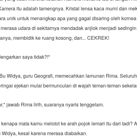
Kamera itu adalah tamengnya. Kristal lensa kaca murni dan me
cara unik untuk menangkap apa yang gagal disaring oleh korne
 merasa udara di sekitarnya mendadak anjlok menjadi sedingin 
nya, membidik ke ruang kosong, dan... CEKREK!
ngarkan saya tidak?!"
Bu Widya, guru Geografi, memecahkan lamunan Rima. Seluruh m
eringai ejekan mulai bermunculan di wajah teman-teman sekela
r," jawab Rima lirih, suaranya nyaris tenggelam.
kenapa mata kamu melotot ke arah pojok lemari itu dari tadi? 
 Widya, kesal karena merasa diabaikan.