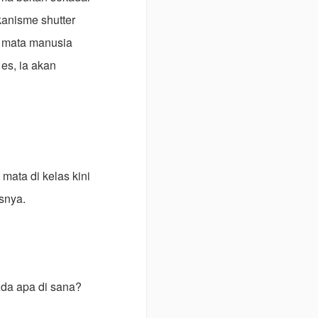
kanisme shutter
a mata manusia
es, ia akan
ata di kelas kini
snya.
Ada apa di sana?