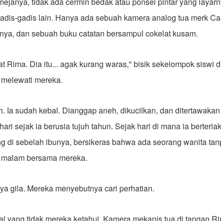
mejanya, tidak ada cermin bedak atau ponsel pintar yang layar
k gadis-gadis lain. Hanya ada sebuah kamera analog tua merk C
nya, dan sebuah buku catatan bersampul cokelat kusam.
t Rima. Dia itu... agak kurang waras," bisik sekelompok siswi 
 melewati mereka.
. Ia sudah kebal. Dianggap aneh, dikucilkan, dan ditertawaka
ari sejak ia berusia tujuh tahun. Sejak hari di mana ia berteria
ng di sebelah ibunya, bersikeras bahwa ada seorang wanita ta
n malam bersama mereka.
a gila. Mereka menyebutnya cari perhatian.
al yang tidak mereka ketahui. Kamera mekanis tua di tangan R