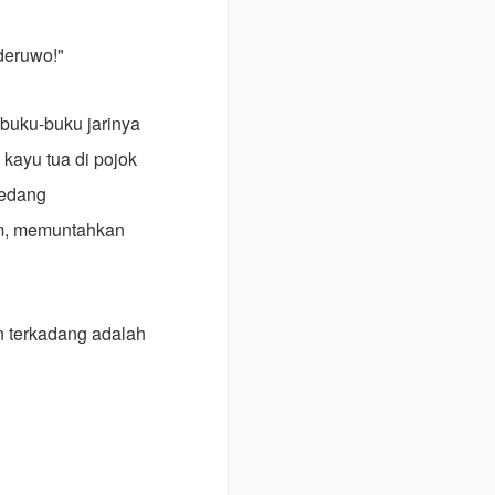
deruwo!"
buku-buku jarinya
kayu tua di pojok
sedang
am, memuntahkan
n terkadang adalah