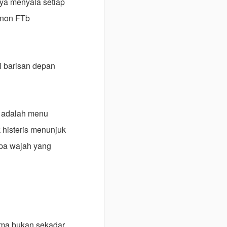
nya menyala setiap
anon FTb
di barisan depan
n adalah menu
k histeris menunjuk
npa wajah yang
ima bukan sekadar