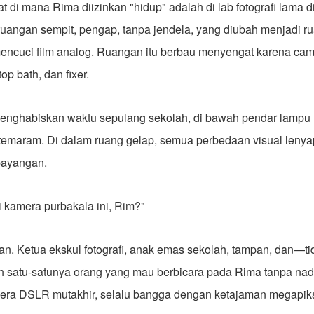
t di mana Rima diizinkan "hidup" adalah di lab fotografi lama 
ruangan sempit, pengap, tanpa jendela, yang diubah menjadi r
encuci film analog. Ruangan itu berbau menyengat karena cam
op bath, dan fixer.
enghabiskan waktu sepulang sekolah, di bawah pendar lampu
temaram. Di dalam ruang gelap, semua perbedaan visual leny
bayangan.
 kamera purbakala ini, Rim?"
rian. Ketua ekskul fotografi, anak emas sekolah, tampan, dan—ti
 satu-satunya orang yang mau berbicara pada Rima tanpa nada
a DSLR mutakhir, selalu bangga dengan ketajaman megapiks