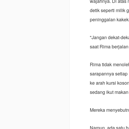
wajahnya. Di atas 
detik seperti mili
peninggalan kakek
"Jangan dekat-deka
saat Rima berjalan
Rima tidak menoleh
sarapannya setiap h
ke arah kursi koso
sedang ikut maka
Mereka menyebutny
Namun, ada satu h