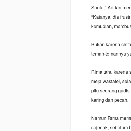
Sania," Adrian me
"Katanya, dia frus
kemudian, membusu
Bukan karena cinta 
teman-temannya y
Rima tahu karena s
meja wastafel, sela
pilu seorang gadi
kering dan pecah.
Namun Rima memili
sejenak, sebelum b