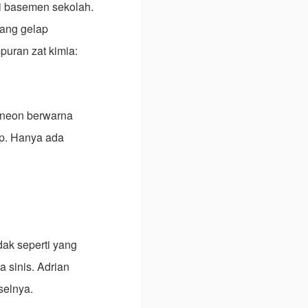
di basemen sekolah.
uang gelap
puran zat kimia:
 neon berwarna
ap. Hanya ada
dak seperti yang
 sinis. Adrian
elnya.