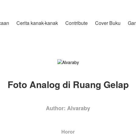
caan
Cerita kanak-kanak
Contribute
Cover Buku
Ga
Foto Analog di Ruang Gelap
Author: Alvaraby
Horor