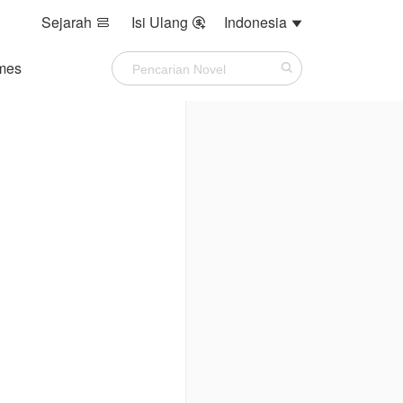
Sejarah
Isi Ulang
Indonesia



mes