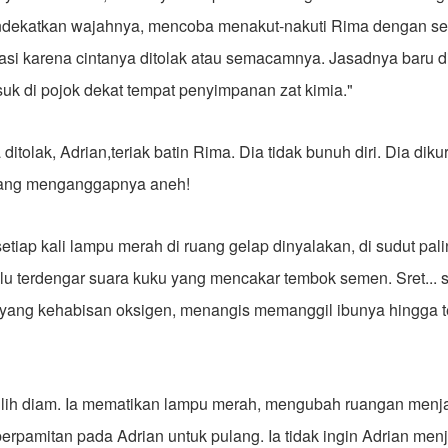
ndekatkan wajahnya, mencoba menakut-nakuti Rima dengan sen
trasi karena cintanya ditolak atau semacamnya. Jasadnya baru d
k di pojok dekat tempat penyimpanan zat kimia."
ditolak, Adrian,teriak batin Rima. Dia tidak bunuh diri. Dia diku
ang menganggapnya aneh!
etiap kali lampu merah di ruang gelap dinyalakan, di sudut pal
lu terdengar suara kuku yang mencakar tembok semen. Sret... sre
s yang kehabisan oksigen, menangis memanggil ibunya hingga
h diam. Ia mematikan lampu merah, mengubah ruangan menjad
erpamitan pada Adrian untuk pulang. Ia tidak ingin Adrian men