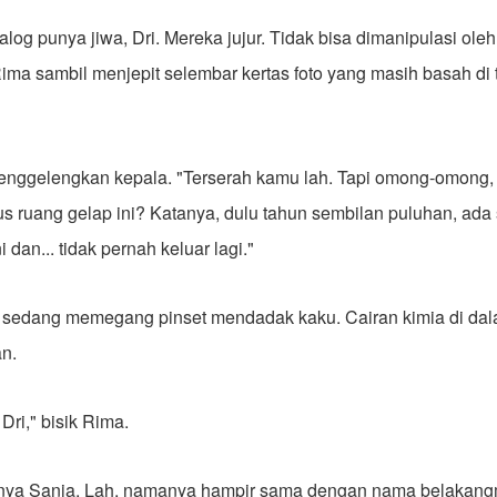
nalog punya jiwa, Dri. Mereka jujur. Tidak bisa dimanipulasi oleh
ima sambil menjepit selembar kertas foto yang masih basah di 
menggelengkan kepala. "Terserah kamu lah. Tapi omong-omong, 
s ruang gelap ini? Katanya, dulu tahun sembilan puluhan, ada
i dan... tidak pernah keluar lagi."
sedang memegang pinset mendadak kaku. Cairan kimia di dala
n.
Dri," bisik Rima.
nya Sania. Lah, namanya hampir sama dengan nama belakang