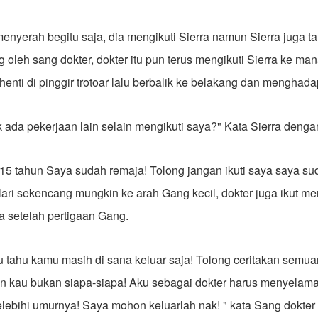
enyerah begitu saja, dia mengikuti Sierra namun Sierra juga tah
ng oleh sang dokter, dokter itu pun terus mengikuti Sierra ke ma
henti di pinggir trotoar lalu berbalik ke belakang dan menghada
 ada pekerjaan lain selain mengikuti saya?" Kata Sierra denga
5 tahun Saya sudah remaja! Tolong jangan ikuti saya saya sud
rlari sekencang mungkin ke arah Gang kecil, dokter juga ikut me
a setelah pertigaan Gang.
u tahu kamu masih di sana keluar saja! Tolong ceritakan semu
 kau bukan siapa-siapa! Aku sebagai dokter harus menyelam
lebihi umurnya! Saya mohon keluarlah nak! " kata Sang dokte