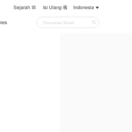
Sejarah
Isi Ulang
Indonesia



mes