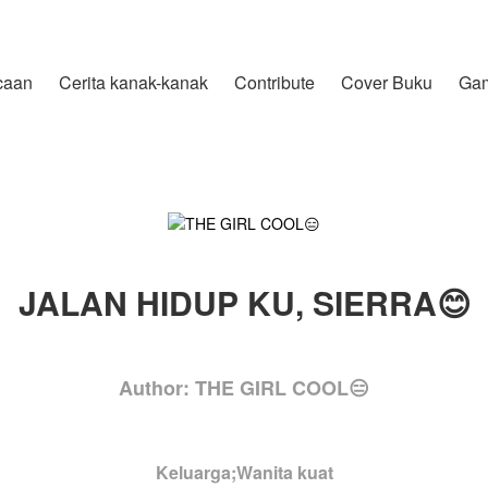
caan
Cerita kanak-kanak
Contribute
Cover Buku
Ga
JALAN HIDUP KU, SIERRA😊
Author: THE GIRL COOL😑
Keluarga;Wanita kuat