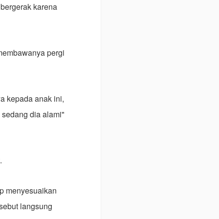
 bergerak karena
n membawanya pergi
a kepada anak ini,
g sedang dia alami"
.
jap menyesuaikan
rsebut langsung