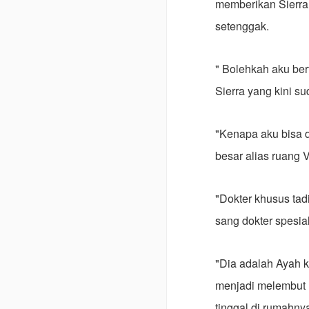
memberikan Sierra
setenggak.
" Bolehkah aku ber
Sierra yang kini 
"Kenapa aku bisa d
besar alias ruang 
"Dokter khusus tad
sang dokter spesia
"Dia adalah Ayah 
menjadi melembut m
tinggal di rumahny