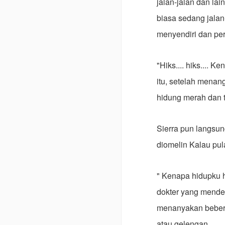
jalan-jalan dan la
biasa sedang jalan
menyendiri dan pe
"Hiks.... hiks.... 
itu, setelah mena
hidung merah dan 
Sierra pun langsun
diomelin Kalau pula
" Kenapa hidupku ha
dokter yang menden
menanyakan bebera
atau gelengan.