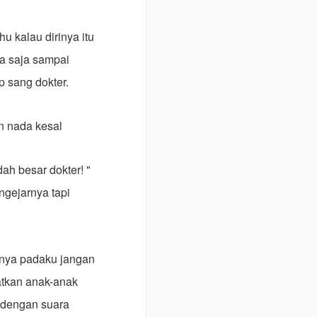
u kalau dirinya itu
na saja sampai
p sang dokter.
n nada kesal
ah besar dokter! "
ngejarnya tapi
anya padaku jangan
atkan anak-anak
r dengan suara