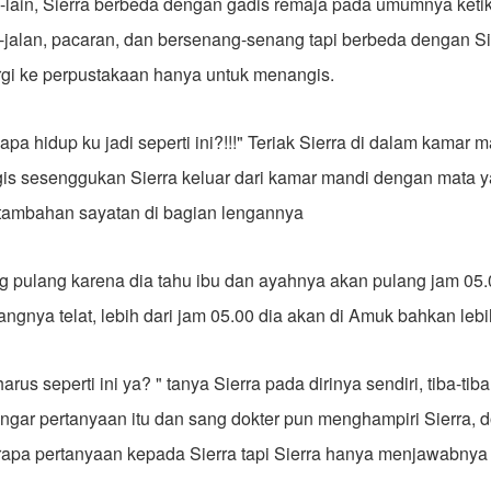
in-lain, Sierra berbeda dengan gadis remaja pada umumnya keti
-jalan, pacaran, dan bersenang-senang tapi berbeda dengan Si
rgi ke perpustakaan hanya untuk menangis.
Kenapa hidup ku jadi seperti ini?!!!" Teriak Sierra di dalam kamar
ngis sesenggukan Sierra keluar dari kamar mandi dengan mata
tambahan sayatan di bagian lengannya
g pulang karena dia tahu ibu dan ayahnya akan pulang jam 05.0
ngnya telat, lebih dari jam 05.00 dia akan di Amuk bahkan lebi
rus seperti ini ya? " tanya Sierra pada dirinya sendiri, tiba-ti
gar pertanyaan itu dan sang dokter pun menghampiri Sierra, do
pa pertanyaan kepada Sierra tapi Sierra hanya menjawabny