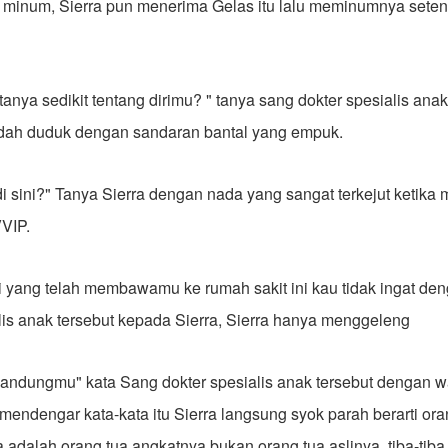
 minum, Sierra pun menerima Gelas itu lalu meminumnya sete
tanya sedikit tentang dirimu? " tanya sang dokter spesialis ana
sudah duduk dengan sandaran bantal yang empuk.
i sini?" Tanya Sierra dengan nada yang sangat terkejut ketika 
VVIP.
i yang telah membawamu ke rumah sakit ini kau tidak ingat d
lis anak tersebut kepada Sierra, Sierra hanya menggeleng
kandungmu" kata Sang dokter spesialis anak tersebut dengan 
endengar kata-kata itu Sierra langsung syok parah berarti ora
a adalah orang tua angkatnya bukan orang tua aslinya, tiba-tiba