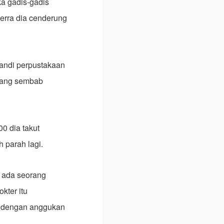
ka gadis-gadis
erra dia cenderung
 mandi perpustakaan
 yang sembab
0 dia takut
h parah lagi.
ba ada seorang
kter itu
a dengan anggukan