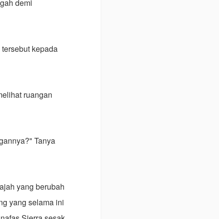
ngah demi
k tersebut kepada
melihat ruangan
engannya?" Tanya
wajah yang berubah
ng yang selama ini
 nafas Sierra sesak