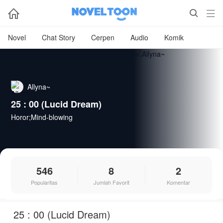



Novel
Chat Story
Cerpen
Audio
Komik
Allyna~
25 : 00 (Lucid Dream)
Horor;Mind-blowing
546
8
2
Popularitas
Jumlah Favorit
Komentar
25 : 00 (Lucid Dream)