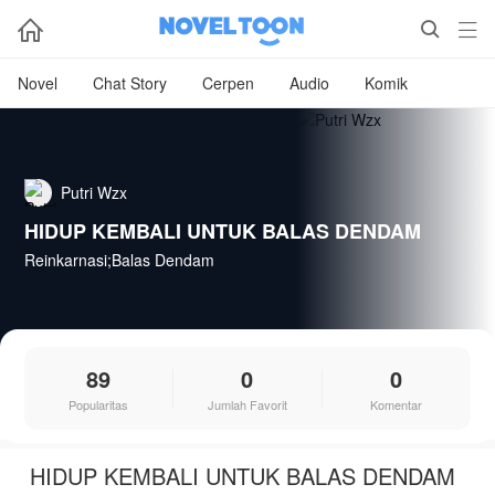



Novel
Chat Story
Cerpen
Audio
Komik
Putri Wzx
HIDUP KEMBALI UNTUK BALAS DENDAM
Reinkarnasi;Balas Dendam
89
0
0
Popularitas
Jumlah Favorit
Komentar
HIDUP KEMBALI UNTUK BALAS DENDAM