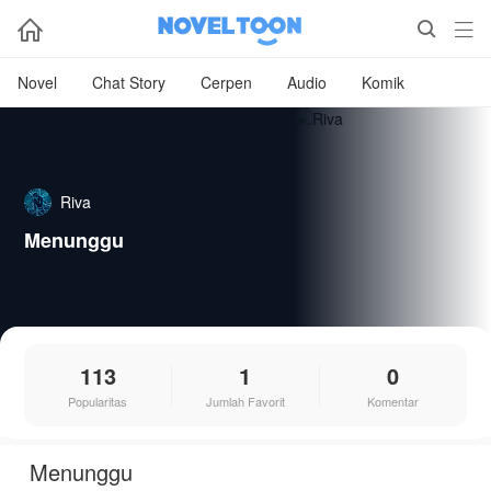



Novel
Chat Story
Cerpen
Audio
Komik
Riva
Menunggu
113
1
0
Popularitas
Jumlah Favorit
Komentar
Menunggu