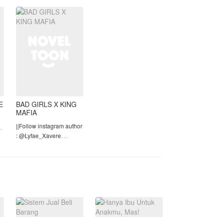
Bekerja sebagai ART
dengan upah kecil, tak cu
E
BAD GIRLS X KING
MAFIA
||Follow instagram author
at
: @Lyfae_Xavere
||Judul Season 2:
𝐌𝐮𝐫𝐝𝐞𝐫𝐨𝐮𝐬 𝐌𝐚𝐟𝐢𝐚 𝐗𝐟𝐢𝐥𝐞𝐬
=============================
lu
⚠WARNING⚠
•CERITA MENGANDUNG
UNSUR 21+ DAN
BAHASA KASAR.JAD