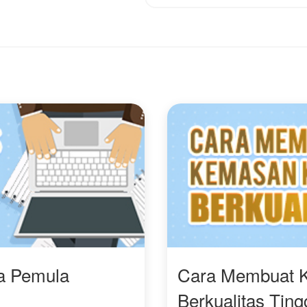
Akan seperti apa kisah
dunia ini.
mereka selanjutnya?
Akankah Qin Shang
Mari langsung baca!
mampu mengubah
takdirnya, atau justru
tenggelam di tengah
kerasnya persaingan
menuju keabadian?
ra Pemula
Cara Membuat 
Berkualitas Ting