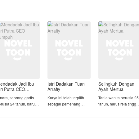
endadak Jadi Ibu
Istri Dadakan Tuan
Selingkuh Dengan
iri Putra CEO
Arrafiy
Ayah Mertua
umpuh
inara, seorang gadis
Karya ini telah terpilih
Tania wanita berusia 25
erusia 24 tahun, baru
sebagai pemenang
tahun, harus rela tingga
aja kehilangan
YAAW 2026 periode 1
di rumah mertua yang
egalanya, rumah,
kategori 2 juara 3🥳 🎉 🎉
hampir berkepala 5, da
eluarga, dan masa
berstatus duda. Karena
epan yang ia impikan.
Arsy Raihana Syahira
pekerjaan sang suami
usir ibu tiri setelah
percaya hidupnya akan
yang sudah mulai tidak