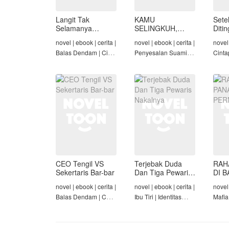
Langit Tak
KAMU
Sete
Selamanya
SELINGKUH,
Diti
Mendung,
KAMU
novel | ebook | cerita |
novel | ebook | cerita |
novel 
Seraphina
BANGKRUT
Balas Dendam | Cinta
Penyesalan Suami |
Cinta
Seiring Waktu |
Identitas Tersembunyi
Rich/
Penyesalan Suami
| Balas Dendam |
Cinta
Tamat
Tama
CEO Tengil VS
Terjebak Duda
RAH
Sekertaris Bar-bar
Dan Tiga Pewaris
DI B
Nakalnya
PER
novel | ebook | cerita |
novel | ebook | cerita |
novel 
Balas Dendam | CEO
Ibu Tiri | Identitas
Mafia
| Mafia | Tamat
Tersembunyi | Mafia |
Dend
Tamat
Cinta