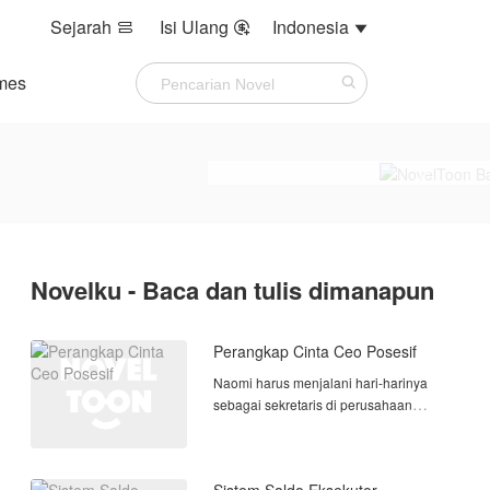
Sejarah
Isi Ulang
Indonesia



mes
Novelku - Baca dan tulis dimanapun
Perangkap Cinta Ceo Posesif
Naomi harus menjalani hari-harinya
sebagai sekretaris di perusahaan
ternama. Tugasnya tak hanya
mengurus jadwal dan keperluan sang
CEO yang terkenal dingin dan arogan