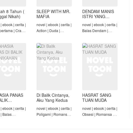
lah 8 Tahun (
SLEEP WITH MR.
DENDAM MANIS
nggal Nikah)
MAFIA
ISTRI YANG
DIMADU
| ebook | cerita |
novel | ebook | cerita |
novel | ebook | cerita |
pertama | Crazy
Action | Duda |
Balas Dendam |
Konglomerat |
Roman-Angst Mafia |
Penyesalan Suami |
 Seiring Waktu |
Tamat
CEO | Tamat
t
ASIA PANAS
Di Balik Cintanya,
HASRAT SANG
ALIK
Aku Yang Kedua
TUAN MUDA
NIKAHAN
| ebook | cerita |
novel | ebook | cerita |
novel | ebook | cerita |
 | Balas
Poligami | Romansa |
Obsesi | Romansa |
am | Diam-Diam
Tamat
Pembantu | Tamat