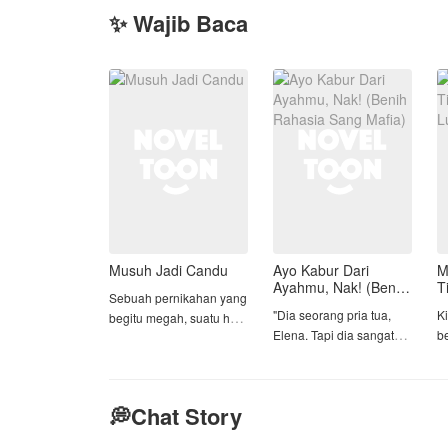
✨ Wajib Baca
Musuh Jadi Candu
Ayo Kabur Dari
M
Ayahmu, Nak! (Benih
T
Sebuah pernikahan yang
Rahasia Sang Mafia)
L
"Dia seorang pria tua,
K
begitu megah, suatu hal
Elena. Tapi dia sangat
b
yang selama ini
kaya dan royal. Tugasmu
s
diimpikan oleh Devina,
hanya melayaninya satu
s
tiba-tiba dihancur begitu
malam dengan mata
k
saja oleh seseorang
💭Chat Story
tertutup."
d
yang selama ini sangat
Di
dia benci.