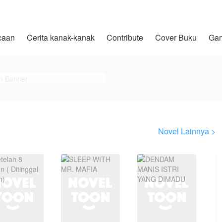
caan
Cerita kanak-kanak
Contribute
Cover Buku
Ga
Novel Lainnya >