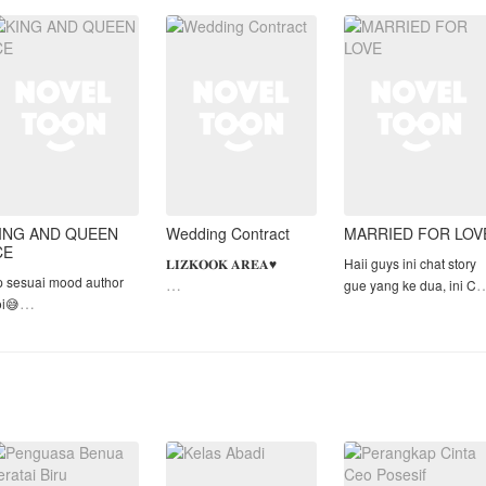
yahnya meninggal,
sempurna. Pernikahan
stabil. Sifat Andra kini
nara terpaksa tinggal di
yang tinggal menghitung
juga telah b
anti asu
hari mendadak batal, se
ING AND QUEEN
Wedding Contract
MARRIED FOR LOV
CE
𝐋𝐈𝐙𝐊𝐎𝐎𝐊 𝐀𝐑𝐄𝐀♥︎
Haii guys ini chat story
p sesuai mood author
gue yang ke dua, ini Ch
oi😅
Dikhianati oleh adik dan
story' season 2 bagi
lease gausah plagiat
tunangan sendiri
Married by force kalo
ma cerita
membuat diri seorang
yang belum baca
UTHOR,punya otak?
gadis bernama Lalisa
mendingan baca aja du
kai berfikir dongs
membenci
biar tau ceritanya okee.
sah jiplak karya orng!!!!
keduanya.Karna terlalu
buru-buru mau keatas
untuk melihat keduanya
⚠️ WARNING ⚠️
UAT KALIAN INI HANYA
Lisa tidak s