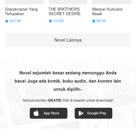
Grandmaster Yang
THE BROTHER'S
Warisan Kulivator
Terlupakan
SECRET DESIRE
Abadi
425.9K
10.4M
89.0K



Novel Lainnya
Novel sejumlah besar sedang menunggu Anda
baca! Juga ada komik, buku audio, dan konten lain
untuk dipilih~
Semua konten
GRATIS
! Klik di bawah untuk download!