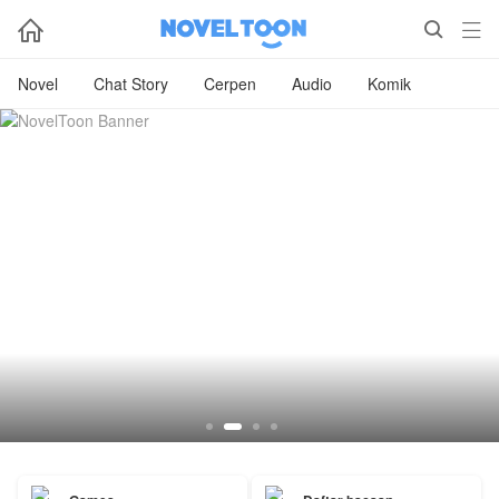



Novel
Chat Story
Cerpen
Audio
Komik