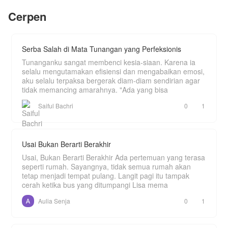
Puncak penyesalan Rinda, dia melihat dengan
Tapi, akankah Ha joon terus membenci Ruby?
Cerpen
mata kepalanya sendiri, Danis dan Dita masuk ke
Mulutnya berkata iya, namun tiap kali gadis itu
dalam hotel sambil menautkan jari-jari tangan
tidak ada didepan matanya, ia selalu
mereka. Kebetulan Rinda sedang bersama
memikirkannya.
Keenan, pria yang baru saja menjadi temanya.
Rinda tidak tahu, jika Keenan adalah calon suami
Serba Salah di Mata Tunangan yang Perfeksionis
Dita.
Tunanganku sangat membenci kesia-siaan. Karena ia
Bagaimana sikap Rinda selanjutnya pada Danis
selalu mengutamakan efisiensi dan mengabaikan emosi,
dan Dita?
aku selalu terpaksa bergerak diam-diam sendirian agar
tidak memancing amarahnya. "Ada yang bisa
Keputusan apa yang akan dipilih Rinda tentang
hubungannya dengan Danis
Saiful Bachri
0
1
Bagaimana sikap Rinda pada Keenan, setelah
tahu pria itu calon suami Dita?
Yuk simak cerita 'MENYESAL' selengkapnya,
Usai Bukan Berarti Berakhir
hanya di NOVEL TOON
Usai, Bukan Berarti Berakhir Ada pertemuan yang terasa
seperti rumah. Sayangnya, tidak semua rumah akan
tetap menjadi tempat pulang. Langit pagi itu tampak
cerah ketika bus yang ditumpangi Lisa mema
Aulia Senja
0
1