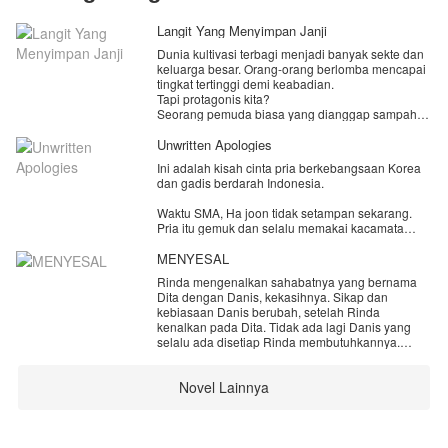
Langit Yang Menyimpan Janji
Dunia kultivasi terbagi menjadi banyak sekte dan
keluarga besar. Orang-orang berlomba mencapai
tingkat tertinggi demi keabadian.
Tapi protagonis kita?
Seorang pemuda biasa yang dianggap sampah
oleh semua orang.
Dia nggak punya bakat kultivasi yang bagus.
Unwritten Apologies
Bahkan keluarganya sendiri malu mengakuinya.
Ini adalah kisah cinta pria berkebangsaan Korea
Sampai suatu hari, dia bertemu dengan seorang
dan gadis berdarah Indonesia.
gadis dari sekte besar.
Cantik, dingin, berbakat, dan statusnya jauh di
Waktu SMA, Ha joon tidak setampan sekarang.
atasnya.
Pria itu gemuk dan selalu memakai kacamata
Awalnya mereka saling benci.
tebal kemana-mana. Ha joon sangat menyukai
Lalu mulai saling peduli.
Rubi, gadis populer di sekolahnya.
MENYESAL
Lalu muncul masalah...
Si gadis ternyata sudah dijodohkan dengan
Rinda mengenalkan sahabatnya yang bernama
Namun suatu hari Ha joon mendengar Rubi
seorang jenius dari sekte lain.
Dita dengan Danis, kekasihnya. Sikap dan
menghina dan mengolok-oloknya di depan teman-
kebiasaan Danis berubah, setelah Rinda
teman kelas mereka. Rasa suka Ha joon berubah
kenalkan pada Dita. Tidak ada lagi Danis yang
menjadi benci. Ia pun memutuskan pindah ke
selalu ada disetiap Rinda membutuhkannya.
kampung halamannya di Seoul.
Karena setiap kali Rinda butuh Danis, pria itu
selalu bersama Dita.
Beberapa tahun kemudian, Rubi dan Ha joon
Novel Lainnya
bertemu lagi di sebuah pesta pernikahan. Ha joon
Rinda menyesal mengenalkan Dita pada Danis.
sempat kaget melihat Rubi yang berada di Korea,
Rinda tidak menyangka orang terdekatnya akan
namun rasa dendamnya sangat besar hingga ia
mengkhianati dirinya seperti ini.
berulang kali menyakiti perasaan Ruby.