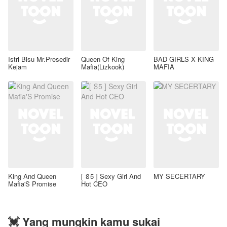
Istri Bisu Mr.Presedir
Queen Of King
BAD GIRLS X KING
Kejam
Mafia(Lizkook)
MAFIA
King And Queen
[ ៜ5 ] Sexy Girl And
MY SECERTARY
Mafia'S Promise
Hot CEO
💓 Yang mungkin kamu sukai