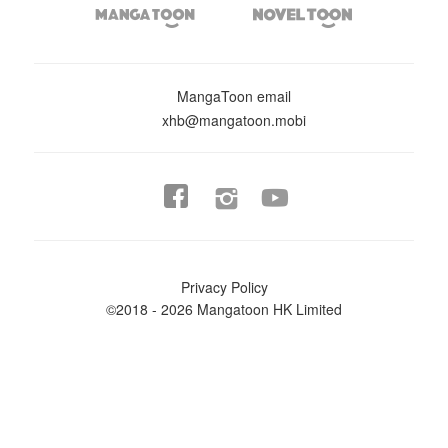


MangaToon email
xhb@mangatoon.mobi


Privacy Policy
©2018 - 2026 Mangatoon HK Limited