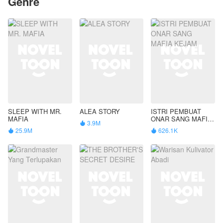
Genre
SLEEP WITH MR.
ALEA STORY
ISTRI PEMBUAT
MAFIA
ONAR SANG MAFIA
3.9M

KEJAM
25.9M
626.1K

