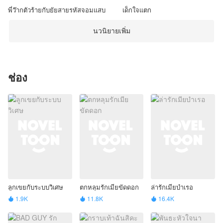
พี่ว๊ากตัวร้ายกับยัยสายรหัสจอมแสบ
เด็กใจแตก
นวนิยายเพิ่ม
ช่อง
ลูกเขยกับระบบวิเศษ
ตกหลุมรักเมียขัดดอก
ล่ารักเมียบำเรอ
1.9K
11.8K
16.4K


