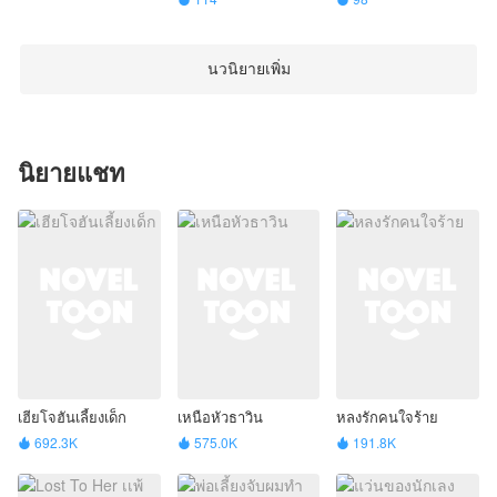
นวนิยายเพิ่ม
นิยายแชท
เฮียโจฮันเลี้ยงเด็ก
เหนือหัวธาวิน
หลงรักคนใจร้าย
692.3K
575.0K
191.8K


