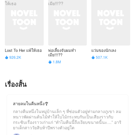
Lost To Her เเพ้ให้เธอ
พ่อเลี้ยงจับผมทำ
แว่นของนักเลง
เมีย!!!??
926.2K
507.1K


1.8M

เรื่องสั้น
สายลมในคืนหนึ่ง🎐
กลางคืนหนึ่งในหมู่บ้านเล็ก ๆ ที่ซ่อนตัวอยู่ท่ามกลางภูเขา ลม
หนาวพัดผ่านต้นไม้ทำให้ใบไม้กระทบกันเป็นเสียงราวกับ
กระซิบเรื่องราวเก่าแก่ “ทำไมคืนนี้ถึงเงียบขนาดนี้นะ…” อาริ
ยาเด็กสาววัยสิบห้าปีพรางตัวอยู่ใต