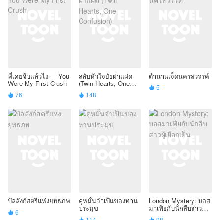
พี่เคยจีบแล้วไง — You
สลับหัวใจยัยฝาแฝด
ตำนานเจ็ดนครสวรรค์
Were My First Crush
(Twin Hearts, One
5

Confusion)
76
148


บัลลังก์สตรีแห่งยุทธภพ
คู่หมั้นจำเป็นของท่าน
London Mystery: บอส
ประมุข
มาเฟียกับนักสืบสาวผู้
6

เยือกเย็น
114
98

