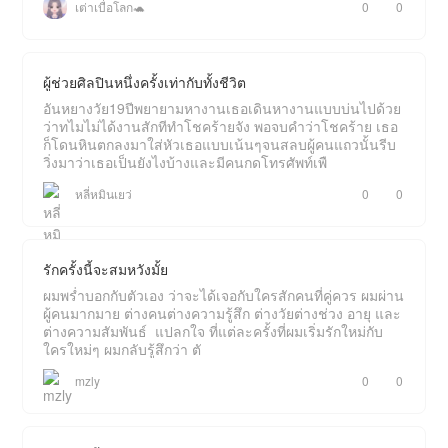
เต่าเบื่อโลก🐢
0
0
ผู้ช่วย​ศิลปิน​หนึ่ง​ครั้ง​เท่ากับ​ทั้ง​ชีวิต​
อันหยางวัย19ปีพยายาม​หางานเธอเดินหางานแบบบ่นไปด้วย
ว่าทไมไม่ได้งานสักทีทำโชคร้ายจัง พอจบคำว่าโชคร้าย เธอ
ก็โดนหินตกลงมาใส่หัวเธอแบบเน้นๆจนสลบผู้คนแถวนั้นรีบ
วิ่งมาว่าเธอเป็นยังไงบ้างและมีคนกดโทรศัพท์​เพื
​หลี่หมินเยว่​
0
0
รักครั้งนี้จะสมหวังมั้ย
ผมพร่ำบอกกับตัวเอง ว่าจะได้เจอกับใครสักคนที่คู่ควร ผมผ่าน
ผู้คนมากมาย ต่างคนต่างความรู้สึก ต่างวัยต่างช่วง อายุ และ
ต่างความสัมพันธ์ ​ แปลกใจ ที่แต่ละครั้งที่ผมเริ่มรักใหม่กับ
ใครใหม่ๆ ผมกลับรู้สึกว่า ตั
mzly
0
0