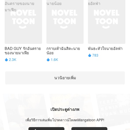
BAD GUY รักอันตราย
กราบเท้าฉันสิคะนาย
พันธะหัวใจนายอัลฟ่า
ของนายมาเฟีย
น้อย
783

2.3K
1.6K


นวนิยายเพิ่ม
เปิดประตูต่างภพ
เพื่อวิธีการเล่นเพิ่มโปรดดาวน์โหลดMangatoon APP!