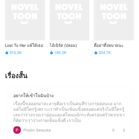
Lost To Her เเพ้ให้เธอ
ไอ้เนิร์ด (ปลอม)
ตี๋อย่าทิ้งหมวยนะ
910.3K
180.3K
324.7K



เรื่องสั้น
อยากให้เข้าใจฉันบ้าง
เรื่องนี้ขอออกมาละลายคือเราเป็นคนที่ร่างกายอ่อนแอ มาก
แต่ไม่มีใครรู้เพราะเราทำเป็นเข้มแข็งตลอดแต่จริงไม่มีใครรู้
เลยว่าร่างกายเราอ่อนแอเเค่ไหนแม้กระทั่งครอบครัวพวกเขา
ก็คิดว่าเราร่างกายเข็มแข็งดี เราเป็น
Phailin Sesouka
0
2