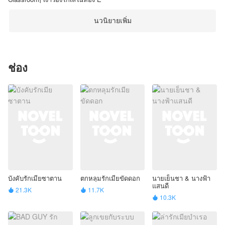
นวนิยายเพิ่ม
ช่อง
บังคับรักเมียซาตาน
ตกหลุมรักเมียขัดดอก
นายเย็นชา & นางฟ้า
แสนดี
21.3K
11.7K


10.3K
