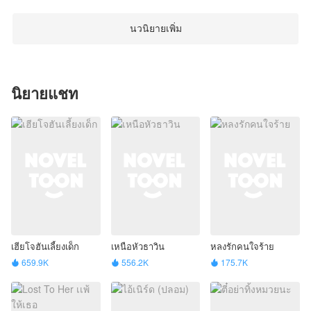
นวนิยายเพิ่ม
นิยายแชท
เฮียโจฮันเลี้ยงเด็ก
เหนือหัวธาวิน
หลงรักคนใจร้าย
659.9K
556.2K
175.7K


