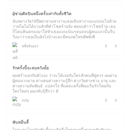
ผู้ช่วย​ศิลปิน​หนึ่ง​ครั้ง​เท่ากับ​ทั้ง​ชีวิต​
อันหยางวัย19ปีพยายาม​หางานเธอเดินหางานแบบบ่นไปด้วย
ว่าทไมไม่ได้งานสักทีทำโชคร้ายจัง พอจบคำว่าโชคร้าย เธอ
ก็โดนหินตกลงมาใส่หัวเธอแบบเน้นๆจนสลบผู้คนแถวนั้นรีบ
วิ่งมาว่าเธอเป็นยังไงบ้างและมีคนกดโทรศัพท์​เพื
​หลี่หมินเยว่​
0
0
รักครั้งนี้จะสมหวังมั้ย
ผมพร่ำบอกกับตัวเอง ว่าจะได้เจอกับใครสักคนที่คู่ควร ผมผ่าน
ผู้คนมากมาย ต่างคนต่างความรู้สึก ต่างวัยต่างช่วง อายุ และ
ต่างความสัมพันธ์ ​ แปลกใจ ที่แต่ละครั้งที่ผมเริ่มรักใหม่กับ
ใครใหม่ๆ ผมกลับรู้สึกว่า ตั
mzly
0
0
พันหมื่นลี้
ไกลแสนไกลนับพันลี้หวนคิดถึงใครคนหนึ่งยามหลับฝันผม