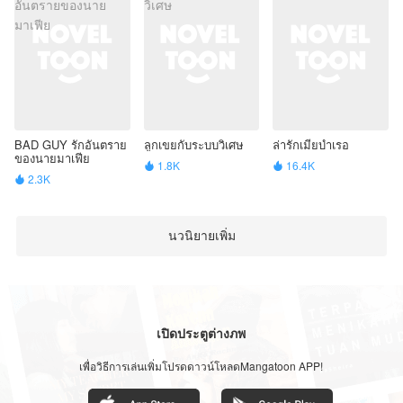
BAD GUY รักอันตราย
ลูกเขยกับระบบวิเศษ
ล่ารักเมียบำเรอ
ของนายมาเฟีย
1.8K
16.4K


2.3K

นวนิยายเพิ่ม
เปิดประตูต่างภพ
เพื่อวิธีการเล่นเพิ่มโปรดดาวน์โหลดMangatoon APP!