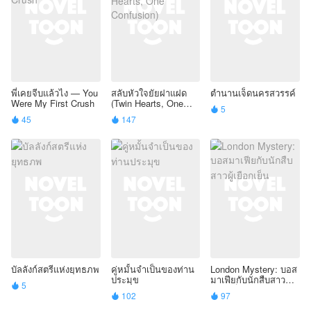
พี่เคยจีบแล้วไง — You
สลับหัวใจยัยฝาแฝด
ตำนานเจ็ดนครสวรรค์
Were My First Crush
(Twin Hearts, One
5

Confusion)
45
147


บัลลังก์สตรีแห่งยุทธภพ
คู่หมั้นจำเป็นของท่าน
London Mystery: บอส
ประมุข
มาเฟียกับนักสืบสาวผู้
5

เยือกเย็น
102
97

