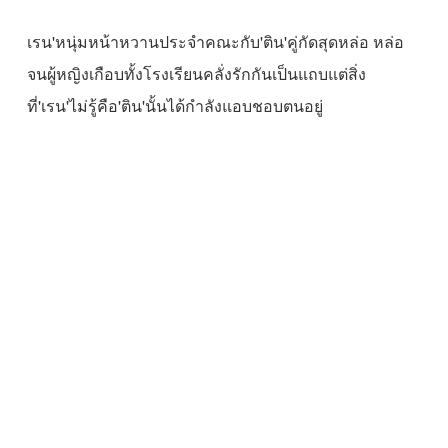
เรน'หนุ่มหน้าหวานประจำคณะกับ'ติน'คู่กัดสุดหล่อ หล่อ
จนผู้หญิงเกือบทั้งโรงเรียนคลั่งรักกันเป็นแถบแต่สิ่ง
ที่'เรน'ไม่รู้คือ'ติน'นั้นได้กำลังแอบชอบตนอยู่