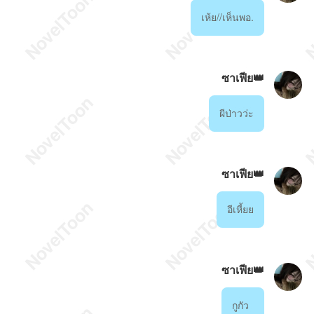
เห้ย//เห็นพอ.
ซาเฟีย👑
ผีป่าวว่ะ
ซาเฟีย👑
อีเหี้ยย
ซาเฟีย👑
กูกัว