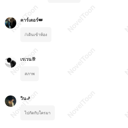
คาร์เตอร์👑
//เดินเข้าห้อง
เรเวน🥂
สภาพ
วิน🚬
ไปกัดกับใครมา