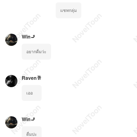
แชทกลุ่ม
Win🚬
อยากดื่มว่ะ
Raven🥂
เออ
Win🚬
ดื่มปะ