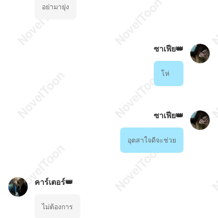
อย่ามายุ่ง
ซาเฟีย👑
โห่
ซาเฟีย👑
อุตสาใจดีจะช่วย
คาร์เตอร์👑
ไม่ต้องการ