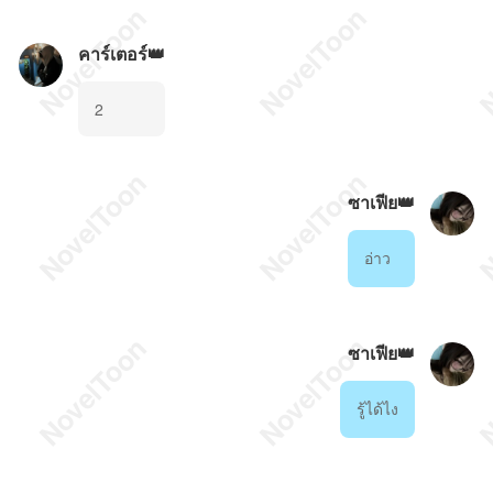
คาร์เตอร์👑
2
ซาเฟีย👑
อ่าว
ซาเฟีย👑
รู้ได้ไง