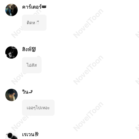
คาร์เตอร์👑
ติดห ◌ี
สิงห์👹
ไอ่สัส
วิน🚬
เออๆไปเหอะ
เรเวน🥂