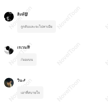
สิงห์👹
กูกลับและจะไปหาเมีย
เรเวน🥂
//มองบน
วิน🚬
เอาที่สบายใจ