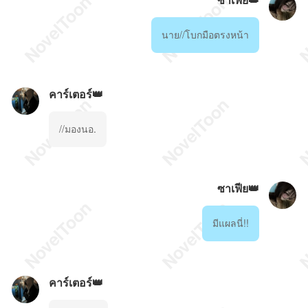
นาย//โบกมือตรงหน้า
คาร์เตอร์👑
//มองนอ.
ซาเฟีย👑
มีแผลนี่!!
คาร์เตอร์👑