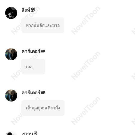
สิงห์👹
พวกนั้นอีกและหรอ
คาร์เตอร์👑
เออ
คาร์เตอร์👑
เห็นกูอยู่คนเดียวมั้ง
เรเวน🥂