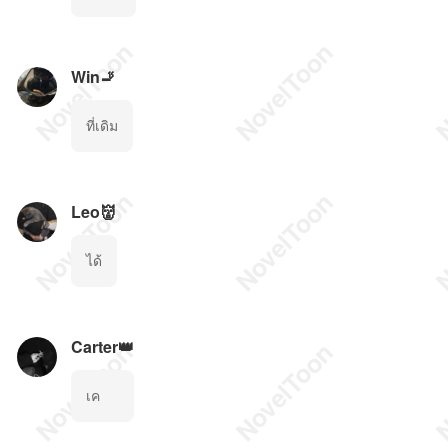
Win🚬
ที่เดิม
Leo👹
ได้
Carter👑
เค