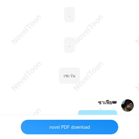
.
.
เซเว่น
ซาเฟีย👑
//กำลังเลือกของ
novel PDF download