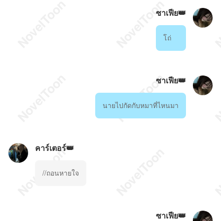
ซาเฟีย👑
โถ่
ซาเฟีย👑
นายไปกัดกับหมาที่ไหนมา
คาร์เตอร์👑
//ถอนหายใจ
ซาเฟีย👑