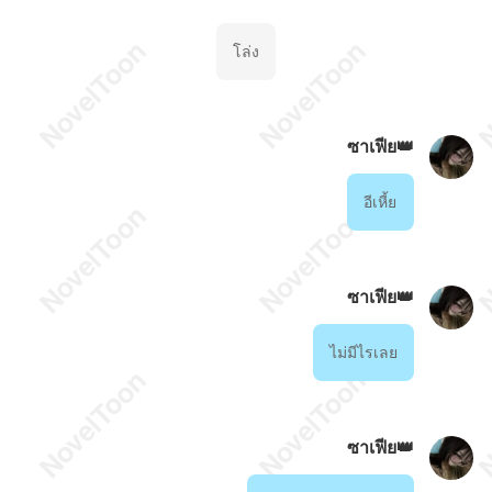
โล่ง
ซาเฟีย👑
อีเหี้ย
ซาเฟีย👑
ไม่มีไรเลย
ซาเฟีย👑