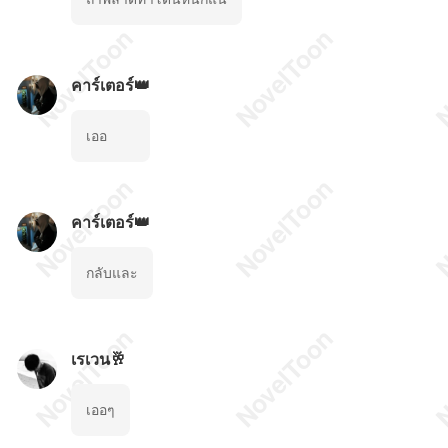
คาร์เตอร์👑
เออ
คาร์เตอร์👑
กลับและ
เรเวน🥂
เออๆ