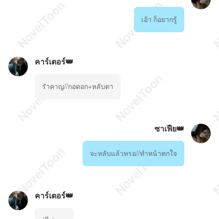
เอ้า ก็อยากรู้
คาร์เตอร์👑
รำคาญ//กอดอก+หลับตา
ซาเฟีย👑
จะหลับแล้วหรอ//ทำหน้าตกใจ
คาร์เตอร์👑