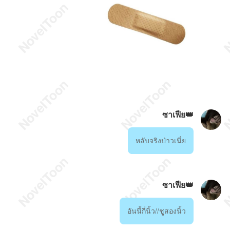
ซาเฟีย👑
หลับจริงป่าวเนี่ย
ซาเฟีย👑
อันนี้กี่นิ้ว//ชูสองนิ้ว