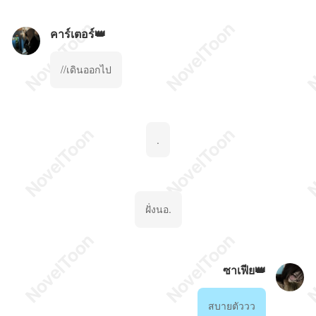
คาร์เตอร์👑
//เดินออกไป
.
ฝั่งนอ.
ซาเฟีย👑
สบายตัววว