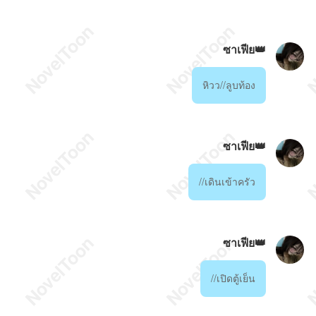
ซาเฟีย👑
หิวว//ลูบท้อง
ซาเฟีย👑
//เดินเข้าครัว
ซาเฟีย👑
//เปิดตู้เย็น