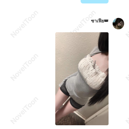
ซาเฟีย👑