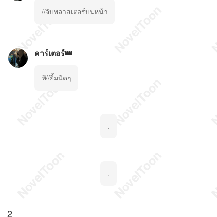
//จับพลาสเตอร์บนหน้า
คาร์เตอร์👑
หึ//ยิ้มนิดๆ
.
.
2