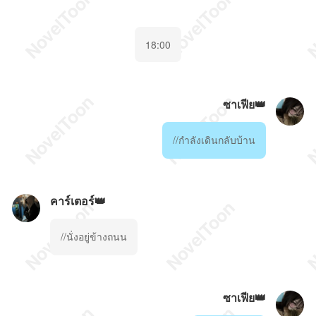
18:00
ซาเฟีย👑
//กำลังเดินกลับบ้าน
คาร์เตอร์👑
//นั่งอยู่ข้างถนน
ซาเฟีย👑