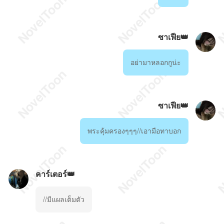
ซาเฟีย👑
อย่ามาหลอกกูน่ะ
ซาเฟีย👑
พระคุ้มครองๆๆๆ//เอามือทาบอก
คาร์เตอร์👑
//มีแผลเต็มตัว