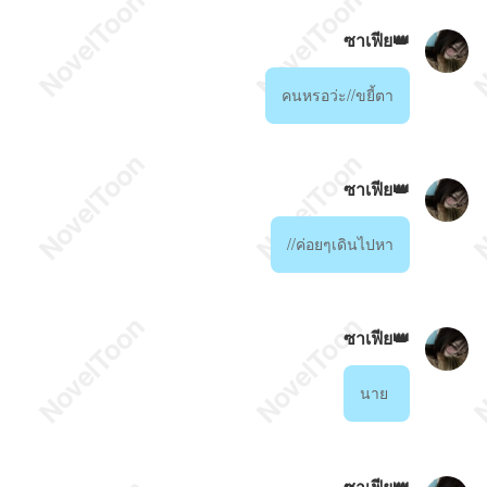
ซาเฟีย👑
คนหรอว่ะ//ขยี้ตา
ซาเฟีย👑
//ค่อยๆเดินไปหา
ซาเฟีย👑
นาย
ซาเฟีย👑