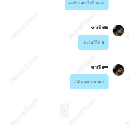
คงต้องออกไปอีกและ
ซาเฟีย👑
เซเว่นก็ได้ ชิ
ซาเฟีย👑
//เดินออกจากห้อง
.