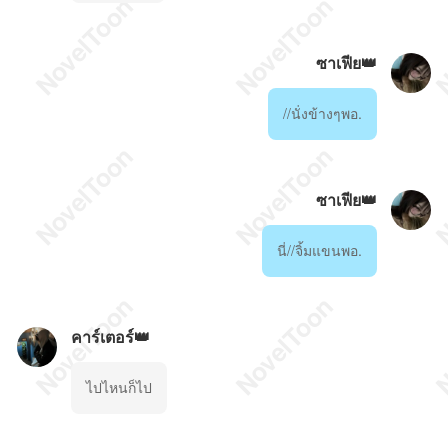
ซาเฟีย👑
//นั่งข้างๆพอ.
ซาเฟีย👑
นี่//จิ้มแขนพอ.
คาร์เตอร์👑
ไปไหนก็ไป