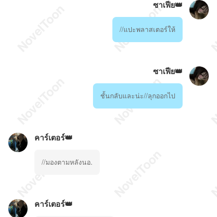
ซาเฟีย👑
//แปะพลาสเตอร์ให้
ซาเฟีย👑
ชั้นกลับและน่ะ//ลุกออกไป
คาร์เตอร์👑
//มองตามหลังนอ.
คาร์เตอร์👑