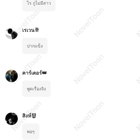
ไร กูไม่มีสาว
เรเวน🥂
ปากแข็ง
คาร์เตอร์👑
พูดเรื่องจิง
สิงห์👹
พอๆ