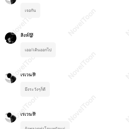
เจอกัน
สิงห์👹
เออ//เดินออกไป
เรเวน🥂
มึงระวังๆก็ดี
เรเวน🥂
ถ้าพลาดท่าโดนหนักแน่