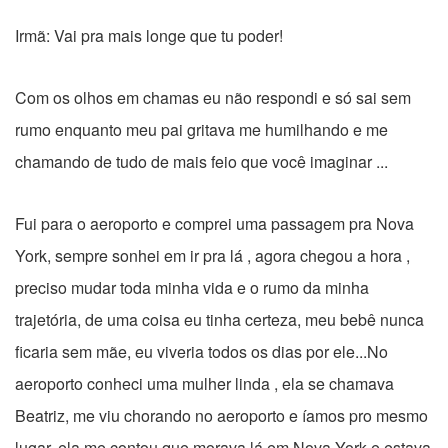
Irmã: Vai pra mais longe que tu poder!
Com os olhos em chamas eu não respondi e só sai sem
rumo enquanto meu pai gritava me humilhando e me
chamando de tudo de mais feio que você imaginar ...
Fui para o aeroporto e comprei uma passagem pra Nova
York, sempre sonhei em ir pra lá , agora chegou a hora ,
preciso mudar toda minha vida e o rumo da minha
trajetória, de uma coisa eu tinha certeza, meu bebê nunca
ficaria sem mãe, eu viveria todos os dias por ele...No
aeroporto conheci uma mulher linda , ela se chamava
Beatriz, me viu chorando no aeroporto e íamos pro mesmo
lugar, ela me contou que morava lá em Nova York e estava