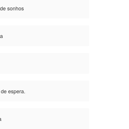
 de sonhos
ia
 de espera.
a