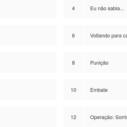
4
Eu não sabia...
6
Voltando para c
8
Punição
10
Embate
12
Operação: Sorri