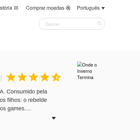
stória
Comprar moedas
Português








|
UA. Consumido pela
s filhos: o rebelde
 dos games.
indo dos destroços de

a única que pode salvar