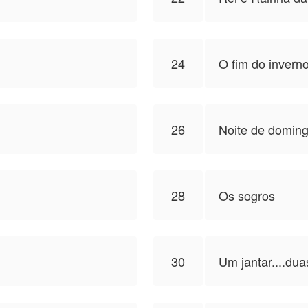
24
O fim do invern
26
Noite de domin
28
Os sogros
30
Um jantar....dua