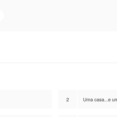
nos do general, assume o papel de cupido para ver o pa
a o luto os tenha isolado, a cura exige a coragem de 
eis, o resgate da paternidade e o recomeço em solo casti
Bizarelli para publicar esta obra, o conteúdo é baseado
 de NovelToon
2
Uma casa...e u