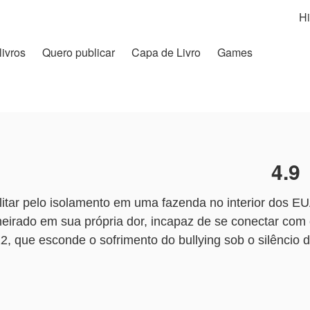
Hi
livros
Quero publicar
Capa de Livro
Games
4.9
itar pelo isolamento em uma fazenda no interior dos E
heirado em sua própria dor, incapaz de se conectar com o
 12, que esconde o sofrimento do bullying sob o silêncio
Veterinária formada em Londres, ela retorna ao lar fug
 seu bebê. Jonathan não quer intrusos, mas Melissa é 
tes.