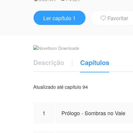
Enquanto a pequena Sofie,a caçula de 6 a
Jonathan e Melissa descobrem que, embor
Ler capítulo 1
Favoritar
história sensível sobre cicatrizes invisív

NovelToon tem autorização de Alessandra 
autor(a), e não representa a perspectiva
Descrição
|
Capítulos
Atualizado até capítulo 94
1
Prólogo - Sombras no Vale