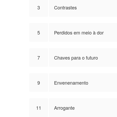
3
Contrastes
5
Perdidos em meio à dor
7
Chaves para o futuro
9
Envenenamento
11
Arrogante