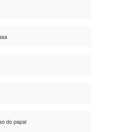
asa
so do papai