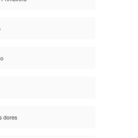
o
go
s dores