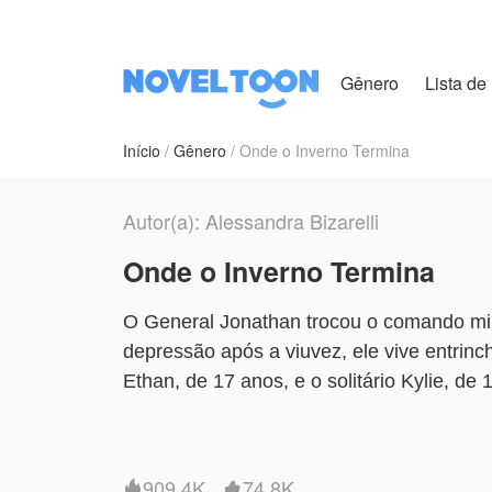
Gênero
Lista de 
Início
Gênero
Onde o Inverno Termina
Autor(a): Alessandra Bizarelli
Onde o Inverno Termina
O General Jonathan trocou o comando mil
depressão após a viuvez, ele vive entrinc
Ethan, de 17 anos, e o solitário Kylie, de
A chegada de Melissa abala esse refúgio. 
um casamento que não resistiu à perda de
seus animais , e ela não se curva a paten
909.4K
74.8K

