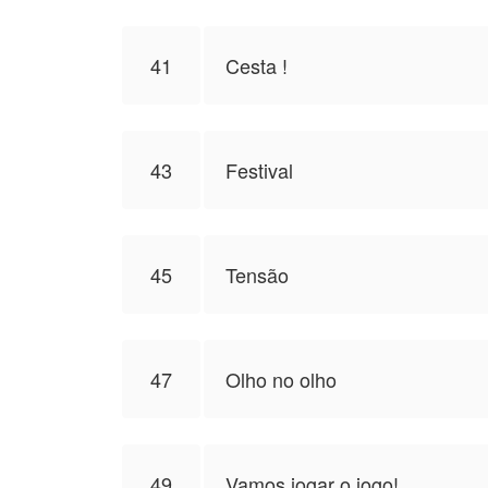
41
Cesta !
43
Festival
45
Tensão
47
Olho no olho
49
Vamos jogar o jogo!