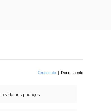
i sorrir novamente,
amar de novo. Uma
gado.
 na perspectiva do(a)
Crescente
|
Decrescente
ma vida aos pedaços